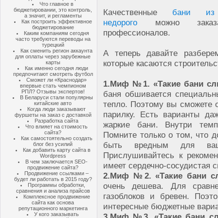
Что главное в
бюджетировании, это контроль,
Качественные
бани из
а значит, и регламенты
недорого
можно заказ
Как построить эффективное
бюджетирование
профессионалов.
Каким компаниям сегодня
часто требуются переводы на
турецкий
Как сменить регион аккаунта
А теперь давайте разбер
для оплаты через зарубежные
которые касаются строительс
карты
Как именно сегодня люди
предпочитают смотреть футбол
Сможет ли «Краснодар»
1.
Миф №1. «Такие бани с
впервые стать чемпионом
РПЛ? Отзывы экспертов!
баня обшивается специальн
В Беларуси стали популярны
тепло. Поэтому вы сможете 
китайские авто
Когда люди заказывают
парилку. Есть варианты да
фуршеты на заказ с доставкой
Разработка сайта
жаркие бани. Внутри темп
Что влияет на стоимость
сайта?
Помните только о том, что д
Как самостоятельно создать
быть вредным для ваше
блог без усилий
Как добавить карту сайта в
Прислушивайтесь к рекоме
Wordpress
В чем заключается SEO-
имеет сердечно-сосудистая 
продвижение сайта?
Продвижение ссылками –
2.
Миф №2. «Такие бани с
будет ли работать в 2015 году?
очень дешева. Для сравне
Программы обработки,
сравнения и анализа прайсов
газоблоков и бревен. Поэ
Комплексное продвижение
сайта как основа
интересные бюджетные вари
репутационного маркетинга
У кого заказывать
3.
Миф №3. «Такие бани сл