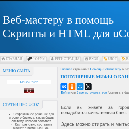
Веб-мастеру в помощь
Скрипты и HTML для uC
ГЛАВНАЯ
ФОРУМ
РЕГИСТРАЦИЯ
ВХОД
БЛОГ
R
Главная
страница »
Помощь Вебмастеру
» Ка
МЕНЮ САЙТА
ПОПУЛЯРНЫЕ МИФЫ О БАНЯ
Меню Сайта
Войти
или
Зарегистрироваться
[скачивать фа
СТАТЬИ ПРО UCOZ
Если вы живете за город
понадобится качественная баня.
Эффективное решение для
игрового бизнеса: как выбрать
систему, которая работает
Здесь можно стирать и мыть
Как правильно составить
бюджет с помощью ЦФО