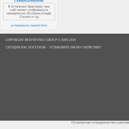
Скачать/Download
В остальных браузерах наш
сайт может отображаться
некорректно! (IE,Opera,Google
Chrome и т.д)
установить такой блок
COPYRIGHT BESTNEWSLV-GROUP © 2009-2026
СЕГОДНЯ НАС ПОСЕТИЛИ: -
УСТАНОВИТЬ ТАКУЮ СТАТИСТИКУ
По вопросам сотрудничества и рекла