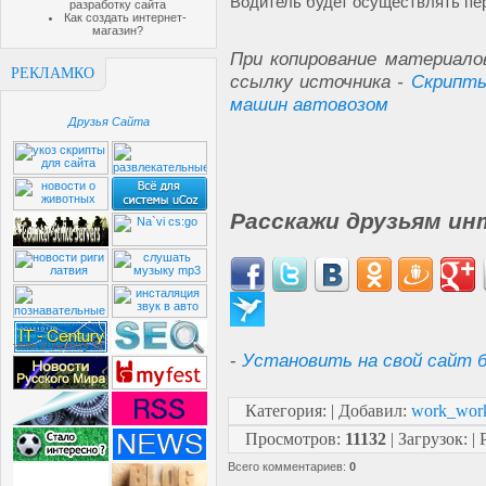
Водитель будет осуществлять пе
разработку сайта
Как создать интернет-
магазин?
При копирование материало
РЕКЛАМКО
ссылку источника -
Скрипты
машин автовозом
Друзья Сайта
Расскажи друзьям ин
-
Установить на свой сайт б
Категория
:
|
Добавил
:
work_wor
Просмотров
:
11132
|
Загрузок
:
|
Всего комментариев
:
0