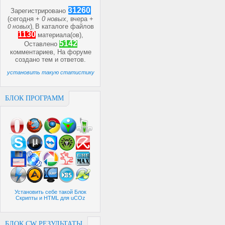
31260
Зарегистрировано
(сегодня +
0 новых
, вчера +
)
В каталоге файлов
0 новых
,
1130
материала(ов),
5142
Оставлено
комментариев, На форуме
создано
тем и
ответов.
установить такую статистику
БЛОК ПРОГРАММ
Установить себе такой Блок
Скрипты и HTML для uCOz
БЛОК CW РЕЗУЛЬТАТЫ