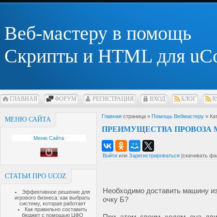
Веб-мастеру в помощь
Скрипты и HTML для uC
ГЛАВНАЯ
ФОРУМ
РЕГИСТРАЦИЯ
ВХОД
БЛОГ
R
Главная
страница »
Помощь Вебмастеру
» Ка
МЕНЮ САЙТА
ПРЕИМУЩЕСТВА ПРОВОЗА 
Меню Сайта
Войти
или
Зарегистрироваться
[скачивать фа
СТАТЬИ ПРО UCOZ
Необходимо доставить машину из
Эффективное решение для
игрового бизнеса: как выбрать
очку Б?
систему, которая работает
Как правильно составить
бюджет с помощью ЦФО
При этом своим ходом она дви