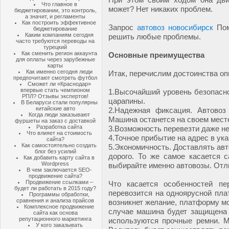
Что главное в
может? Нет никаких проблем.
бюджетировании, это контроль,
а значит, и регламенты
Как построить эффективное
Запрос
автовоз новосибирск
Пом
бюджетирование
Каким компаниям сегодня
решить любые проблемы.
часто требуются переводы на
турецкий
Как сменить регион аккаунта
Основные преимущества
для оплаты через зарубежные
карты
Как именно сегодня люди
Итак, перечислим достоинства о
предпочитают смотреть футбол
Сможет ли «Краснодар»
впервые стать чемпионом
1.
Высочайший уровень безопасно
РПЛ? Отзывы экспертов!
царапины.
В Беларуси стали популярны
китайские авто
2.
Надежная фиксация. Автовоз 
Когда люди заказывают
Машина останется на своем мест
фуршеты на заказ с доставкой
Разработка сайта
3.
Возможность перевезти даже н
Что влияет на стоимость
4.
Точное прибытие на адрес в ук
сайта?
Как самостоятельно создать
5.
Экономичность. Доставлять ав
блог без усилий
дорого. То же самое касается 
Как добавить карту сайта в
Wordpress
выбирайте именно автовозы. Отл
В чем заключается SEO-
продвижение сайта?
Продвижение ссылками –
Что касается особенностей пе
будет ли работать в 2015 году?
перевозится на одноярусной плат
Программы обработки,
сравнения и анализа прайсов
возникнет желание, платформу мо
Комплексное продвижение
случае машина будет защищена о
сайта как основа
репутационного маркетинга
используются прочные ремни. М
У кого заказывать