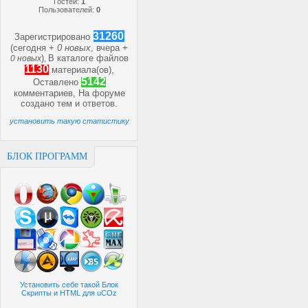
Гостей:
1
Пользователей:
0
31260
Зарегистрировано
(сегодня +
0 новых
, вчера +
)
В каталоге файлов
0 новых
,
1130
материала(ов),
5142
Оставлено
комментариев, На форуме
создано
тем и
ответов.
установить такую статистику
БЛОК ПРОГРАММ
Установить себе такой Блок
Скрипты и HTML для uCOz