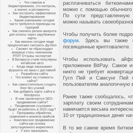
расплачиваться биткоинам
Что главное в
бюджетировании, это контроль,
можно с помощью обычного
а значит, и регламенты
Как построить эффективное
По сути представленную 
бюджетирование
Каким компаниям сегодня
можно называть своеобразно
часто требуются переводы на
турецкий
Как сменить регион аккаунта
Чтобы получить более подр
для оплаты через зарубежные
карты
форум
. Здесь вы также н
Как именно сегодня люди
предпочитают смотреть футбол
посвященные криптовалюте.
Сможет ли «Краснодар»
впервые стать чемпионом
РПЛ? Отзывы экспертов!
Чтобы использовать айф
В Беларуси стали популярны
китайские авто
приложение BitPay. Самое и
Когда люди заказывают
фуршеты на заказ с доставкой
никто не требует конвертац
Разработка сайта
Гугл Пей и Самсунг Пей б
Что влияет на стоимость
сайта?
пользователям аналогичную 
Как самостоятельно создать
блог без усилий
Как добавить карту сайта в
Wordpress
Ранее также сообщалось, чт
В чем заключается SEO-
зарплату своим сотрудника
продвижение сайта?
Продвижение ссылками –
намечается весьма интересна
будет ли работать в 2015 году?
Программы обработки,
10 от традиционных денег на
сравнения и анализа прайсов
Комплексное продвижение
сайта как основа
В то же самое время биткоин
репутационного маркетинга
У кого заказывать