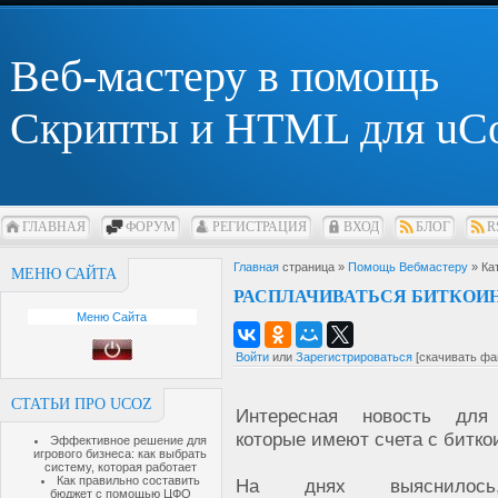
Веб-мастеру в помощь
Скрипты и HTML для uC
ГЛАВНАЯ
ФОРУМ
РЕГИСТРАЦИЯ
ВХОД
БЛОГ
R
Главная
страница »
Помощь Вебмастеру
» Ка
МЕНЮ САЙТА
РАСПЛАЧИВАТЬСЯ БИТКОИ
Меню Сайта
Войти
или
Зарегистрироваться
[скачивать фа
СТАТЬИ ПРО UCOZ
Интересная новость для
которые имеют счета с битко
Эффективное решение для
игрового бизнеса: как выбрать
систему, которая работает
Как правильно составить
На днях выяснилос
бюджет с помощью ЦФО