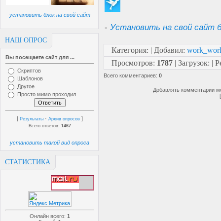
установить блок на свой сайт
-
Установить на свой сайт б
НАШ ОПРОС
Категория
:
|
Добавил
:
work_wor
Вы посещаете сайт для ...
Просмотров
:
1787
|
Загрузок
:
|
Р
Скриптов
Всего комментариев
:
0
Шаблонов
Другое
Добавлять комментарии мо
Просто мимо проходил
[
·
]
Результаты
Архив опросов
Всего ответов:
1467
установить такой вид опроса
СТАТИСТИКА
Онлайн всего:
1