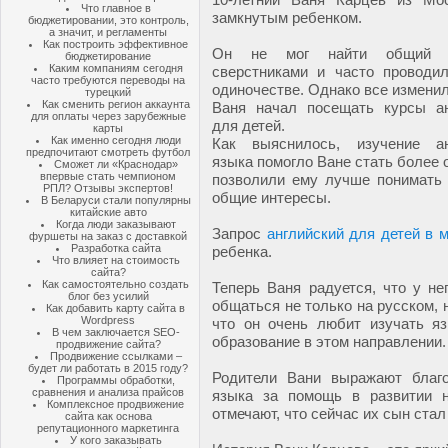
Что главное в
замкнутым ребенком.
бюджетировании, это контроль,
а значит, и регламенты
Как построить эффективное
Он не мог найти общий 
бюджетирование
Каким компаниям сегодня
сверстниками и часто проводи
часто требуются переводы на
одиночестве. Однако все изменил
турецкий
Как сменить регион аккаунта
Ваня начал посещать курсы ан
для оплаты через зарубежные
для детей.
карты
Как именно сегодня люди
Как выяснилось, изучение ан
предпочитают смотреть футбол
языка помогло Ване стать более
Сможет ли «Краснодар»
впервые стать чемпионом
позволили ему лучше понимать 
РПЛ? Отзывы экспертов!
общие интересы.
В Беларуси стали популярны
китайские авто
Когда люди заказывают
Запрос
английский для детей в 
фуршеты на заказ с доставкой
Разработка сайта
ребенка.
Что влияет на стоимость
сайта?
Как самостоятельно создать
Теперь Ваня радуется, что у н
блог без усилий
общаться не только на русском, 
Как добавить карту сайта в
Wordpress
что он очень любит изучать яз
В чем заключается SEO-
образование в этом направлении.
продвижение сайта?
Продвижение ссылками –
будет ли работать в 2015 году?
Родители Вани выражают благо
Программы обработки,
сравнения и анализа прайсов
языка за помощь в развитии 
Комплексное продвижение
отмечают, что сейчас их сын ста
сайта как основа
репутационного маркетинга
У кого заказывать