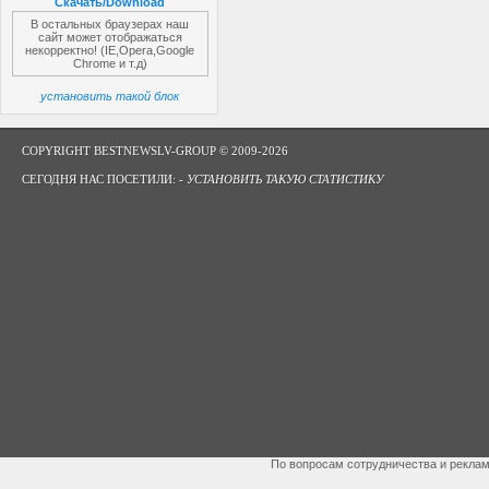
Скачать/Download
В остальных браузерах наш
сайт может отображаться
некорректно! (IE,Opera,Google
Chrome и т.д)
установить такой блок
COPYRIGHT BESTNEWSLV-GROUP © 2009-2026
СЕГОДНЯ НАС ПОСЕТИЛИ: -
УСТАНОВИТЬ ТАКУЮ СТАТИСТИКУ
По вопросам сотрудничества и рекла