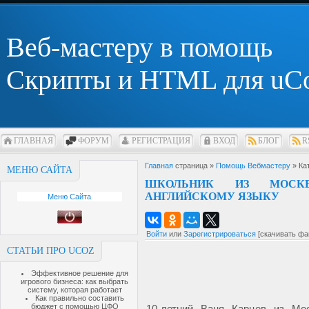
Веб-мастеру в помощь
Скрипты и HTML для uC
ГЛАВНАЯ
ФОРУМ
РЕГИСТРАЦИЯ
ВХОД
БЛОГ
R
Главная
страница »
Помощь Вебмастеру
» Ка
МЕНЮ САЙТА
ШКОЛЬНИК ИЗ МОСК
АНГЛИЙСКОМУ ЯЗЫКУ
Меню Сайта
Войти
или
Зарегистрироваться
[скачивать фа
СТАТЬИ ПРО UCOZ
Эффективное решение для
игрового бизнеса: как выбрать
систему, которая работает
Как правильно составить
бюджет с помощью ЦФО
10-летний Ваня Карцев из М