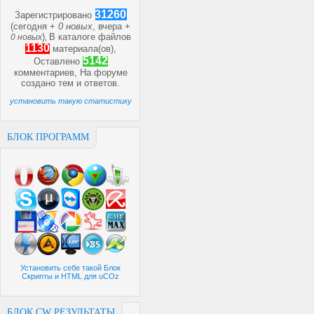
31260
Зарегистрировано
(сегодня +
0 новых
, вчера +
)
В каталоге файлов
0 новых
,
1130
материала(ов),
5142
Оставлено
комментариев, На форуме
создано
тем и
ответов.
установить такую статистику
БЛОК ПРОГРАММ
Установить себе такой Блок
Скрипты и HTML для uCOz
БЛОК CW РЕЗУЛЬТАТЫ