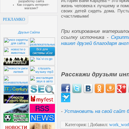
История Вани Карцева – это ярки
разработку сайта
Как создать интернет-
жизнь человека к лучшему и пом
магазин?
своих детей сидеть дома. Пуст
счастливыми!
РЕКЛАМКО
При копирование материало
Друзья Сайта
ссылку источника -
Скрипт
нашел друзей благодаря анг
Расскажи друзьям ин
-
Установить на свой сайт б
Категория
:
|
Добавил
:
work_wor