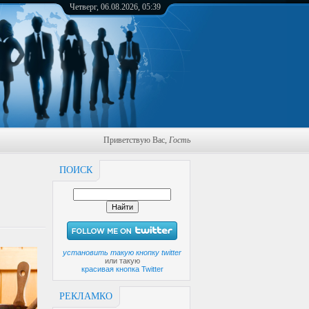
Четверг, 06.08.2026, 05:39
Приветствую Вас
,
Гость
ПОИСК
установить такую кнопку twitter
или такую
красивая кнопка Twitter
РЕКЛАМКО