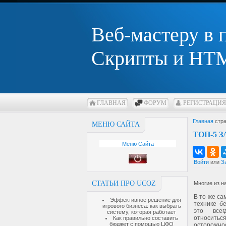
Веб-мастеру в
Скрипты и HTM
ГЛАВНАЯ
ФОРУМ
РЕГИСТРАЦИЯ
Главная
стра
МЕНЮ САЙТА
ТОП-5 
Меню Сайта
Войти
или
З
СТАТЬИ ПРО UCOZ
Многие из н
В то же са
Эффективное решение для
технике б
игрового бизнеса: как выбрать
это всег
систему, которая работает
относит
Как правильно составить
бюджет с помощью ЦФО
осторожно