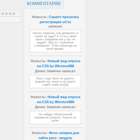
КОММЕНТАРИИ
Новость:
Скрипт просилка
регистрации uCoz
написал:
Ничего изменять или добавлять в
скрипт не надо? А то он у меня
такое сообщение как у вас не
выдаёт. Просто "служебное
сообщение". И без перехода на
регистрацию.
Новость:
Новый вид опроса
на CSS by Winston888
Денис Замятин
написал:
Епрст надо было не удалять
родной код ,апросто встаыить
скрипт ниже его)))))
Новость:
Новый вид опроса
на CSS by Winston888
Денис Замятин
написал:
Не найден обязательный
параментр Quetions. Короче не
робит
Новость:
Фото галерея для
сайта укоз - модуль