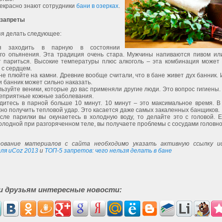
рекрасно знают сотрудники
бани в озерках
.
 запреты
зя делать следующее:
я заходить в парную в состоянии
ого опьянения. Эта традиция очень стара. Мужчины напиваются пивом или
т париться. Высокие температуры плюс алкоголь – эта комбинация может 
с сердцем.
 не плюйте на камни. Древние вообще считали, что в бане живет дух банник. 
и банник может сильно наказать.
льзуйте веники, которые до вас применяли другие люди. Это вопрос гигиены
неприятные кожные заболевания.
одитесь в парной больше 10 минут. 10 минут – это максимальное время. В
но получить тепловой удар. Это касается даже самых закаленных банщиков.
сле парилки вы окунаетесь в холодную воду, то делайте это с головой. Е
олодной при разгоряченном теле, вы получаете проблемы с сосудами головно
ование материалов с сайта необходимо указать активную ссылку ис
ля uCoz 2013
и
ТОП-5 запретов: чего нельзя делать в бане
и друзьям интересные новости: