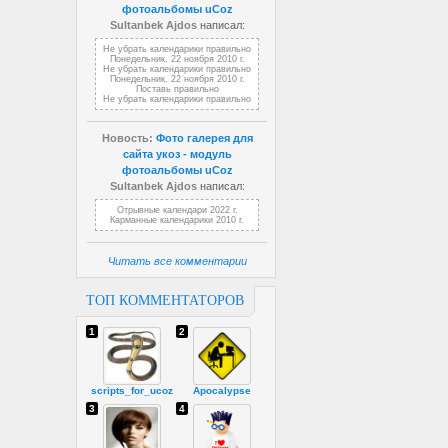
фотоальбомы uCoz
Sultanbek Ajdos
написал:
Не убрать календарики правильно
Понедельник, 22 ноября 2010 г.
Не убрать календарики правильно
Понедельник, 22 ноября 2010 г.
Поставь правильно
Не убрать календарики правильно
Новость:
Фото галерея для
сайта укоз - модуль
фотоальбомы uCoz
Sultanbek Ajdos
написал:
Отрывные календари 2022 г.
Карманные календарики 2010 г.
Читать все комментарии
ТОП КОММЕНТАТОРОВ
1
2
scripts_for_ucoz
Apocalypse
3
4