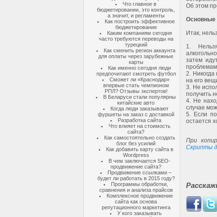
Что главное в
Об этом п
бюджетировании, это контроль,
а значит, и регламенты
Основные
Как построить эффективное
бюджетирование
Итак, нель
Каким компаниям сегодня
часто требуются переводы на
турецкий
1. Нельз
Как сменить регион аккаунта
алкогольн
для оплаты через зарубежные
затем иду
карты
проблемам 
Как именно сегодня люди
2. Никогда
предпочитают смотреть футбол
Сможет ли «Краснодар»
на его вещ
впервые стать чемпионом
3. Не испо
РПЛ? Отзывы экспертов!
получить 
В Беларуси стали популярны
4. Не нах
китайские авто
случае мож
Когда люди заказывают
5. Если по
фуршеты на заказ с доставкой
Разработка сайта
остается х
Что влияет на стоимость
сайта?
Как самостоятельно создать
При копир
блог без усилий
Скрипты д
Как добавить карту сайта в
Wordpress
В чем заключается SEO-
продвижение сайта?
Продвижение ссылками –
будет ли работать в 2015 году?
Программы обработки,
Расскаж
сравнения и анализа прайсов
Комплексное продвижение
сайта как основа
репутационного маркетинга
У кого заказывать