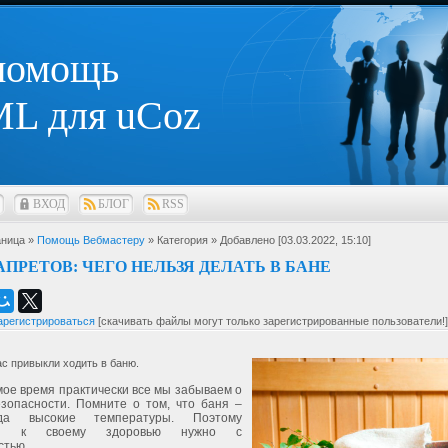
 помощь
L для uCoz
ВХОД
БЛОГ
RSS
ница »
Помощь Вебмастеру
» Категория
» Добавлено [03.03.2022, 15:10]
ЗАПРЕТОВ: ЧЕГО НЕЛЬЗЯ ДЕЛАТЬ В БАНЕ
арегистрироваться
[скачивать файлы могут только зарегистрированные пользователи!]
ас привыкли ходить в баню.
мое время практически все мы забываем о
езопасности. Помните о том, что баня –
да высокие температуры. Поэтому
ься к своему здоровью нужно с
стью.