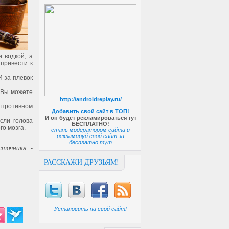
 водкой, а
привести к
И за плевок
. Вы можете
http://androidreplay.ru/
 противном
Добавить свой сайт в ТОП!
И он будет рекламироваться тут
сли голова
БЕСПЛАТНО!
го мозга.
стань модератором сайта и
рекламируй свой сайт за
бесплатно тут
точника -
РАССКАЖИ ДРУЗЬЯМ!
Установить на свой сайт!