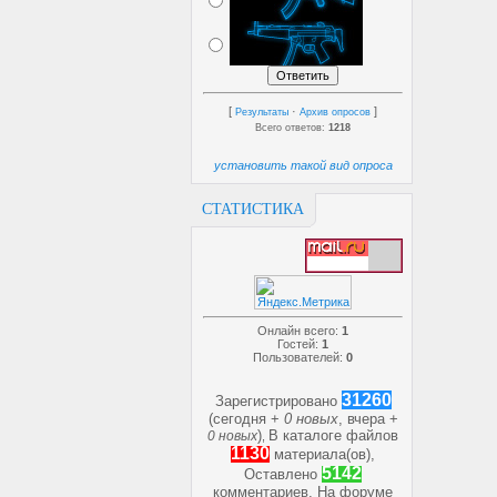
[
·
]
Результаты
Архив опросов
Всего ответов:
1218
установить такой вид опроса
СТАТИСТИКА
Онлайн всего:
1
Гостей:
1
Пользователей:
0
31260
Зарегистрировано
(сегодня +
0 новых
, вчера +
)
В каталоге файлов
0 новых
,
1130
материала(ов),
5142
Оставлено
комментариев, На форуме