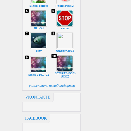
Black-Yellow
Pashkovskyi
5
6
BLoOd
serzw
7
8
Tiny
Aragorn3092
10
9
SCRIPTS-FOR-
Maks-0101_01
UCOZ
установить такой информер
VKONTAKTE
FACEBOOK