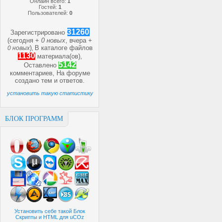
Онлайн всего:
1
Гостей:
1
Пользователей:
0
31260
Зарегистрировано
(сегодня +
0 новых
, вчера +
)
В каталоге файлов
0 новых
,
1130
материала(ов),
5142
Оставлено
комментариев, На форуме
создано
тем и
ответов.
установить такую статистику
БЛОК ПРОГРАММ
Установить себе такой Блок
Скрипты и HTML для uCOz