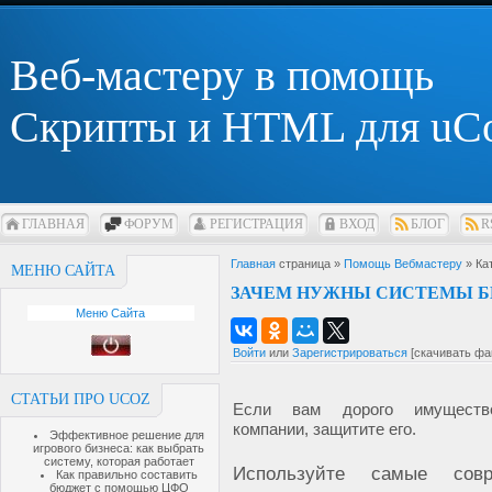
Веб-мастеру в помощь
Скрипты и HTML для uC
ГЛАВНАЯ
ФОРУМ
РЕГИСТРАЦИЯ
ВХОД
БЛОГ
R
Главная
страница »
Помощь Вебмастеру
» Ка
МЕНЮ САЙТА
ЗАЧЕМ НУЖНЫ СИСТЕМЫ Б
Меню Сайта
Войти
или
Зарегистрироваться
[скачивать фа
СТАТЬИ ПРО UCOZ
Если вам дорого имущест
компании, защитите его.
Эффективное решение для
игрового бизнеса: как выбрать
систему, которая работает
Используйте самые совр
Как правильно составить
бюджет с помощью ЦФО