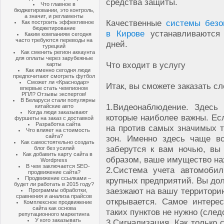
средства защиты.
Что главное в
бюджетировании, это контроль,
а значит, и регламенты
Качественные
системы безо
Как построить эффективное
бюджетирование
в Кирове
устанавливаются
Каким компаниям сегодня
часто требуются переводы на
дней.
турецкий
Как сменить регион аккаунта
для оплаты через зарубежные
Что входит в услугу
карты
Как именно сегодня люди
предпочитают смотреть футбол
Сможет ли «Краснодар»
Итак, вы сможете заказать 
впервые стать чемпионом
РПЛ? Отзывы экспертов!
В Беларуси стали популярны
1.
Видеонаблюдение. Здесь 
китайские авто
Когда люди заказывают
которые наиболее важны. Есл
фуршеты на заказ с доставкой
Разработка сайта
на против самых значимых т
Что влияет на стоимость
сайта?
зон. Именно здесь чаще в
Как самостоятельно создать
заберутся к вам ночью, вы
блог без усилий
Как добавить карту сайта в
образом, ваше имущество на
Wordpress
В чем заключается SEO-
2.
Система учета автомобил
продвижение сайта?
Продвижение ссылками –
крупных предприятий. Вы дол
будет ли работать в 2015 году?
заезжают на вашу территорию
Программы обработки,
сравнения и анализа прайсов
открывается. Самое интерес
Комплексное продвижение
сайта как основа
таких пунктов не нужно (след
репутационного маркетинга
У кого заказывать
3.
Сигнализация. Как только 