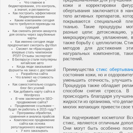
Что главное в
кожи и корректировки фигу
бюджетировании, это контроль,
а значит, и регламенты
обертывания заключается в нан
Как построить эффективное
тело активных препаратов, кото
бюджетирование
Каким компаниям сегодня
покрываются специальной пл
часто требуются переводы на
тканью. Такие процедуры мо
турецкий
Как сменить регион аккаунта
разные цели: детоксикацию, 
для оплаты через зарубежные
микроциркуляции, увлажнение, 
карты
Как именно сегодня люди
также борьбу с целлюлитом. Стик
предпочитают смотреть футбол
методов для достижения эт
Сможет ли «Краснодар»
впервые стать чемпионом
натуральных компонентов, так
РПЛ? Отзывы экспертов!
растений.
В Беларуси стали популярны
китайские авто
Когда люди заказывают
Преимущества
стикс обертыван
фуршеты на заказ с доставкой
Разработка сайта
состояния кожи, но и оздоровит
Что влияет на стоимость
уменьшить отечность, улучшить
сайта?
Как самостоятельно создать
Процедура также обладает рела
блог без усилий
способом снятия стресса. В 
Как добавить карту сайта в
Wordpress
происходить благодаря улучшен
В чем заключается SEO-
жидкости из организма, что дела
продвижение сайта?
Продвижение ссылками –
многих желающих привести свое т
будет ли работать в 2015 году?
Программы обработки,
сравнения и анализа прайсов
Как подчеркивает косметолог Вс
Комплексное продвижение
стикс, являются отличным допо
сайта как основа
репутационного маркетинга
Они могут быть особенно поле
У кого заказывать