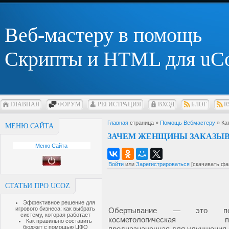
Веб-мастеру в помощь
Скрипты и HTML для uC
ГЛАВНАЯ
ФОРУМ
РЕГИСТРАЦИЯ
ВХОД
БЛОГ
R
Главная
страница »
Помощь Вебмастеру
» Ка
МЕНЮ САЙТА
ЗАЧЕМ ЖЕНЩИНЫ ЗАКАЗЫ
Меню Сайта
Войти
или
Зарегистрироваться
[скачивать фа
СТАТЬИ ПРО UCOZ
Эффективное решение для
игрового бизнеса: как выбрать
Обертывание — это поп
систему, которая работает
косметологическая про
Как правильно составить
бюджет с помощью ЦФО
предназначенная для улучшения 