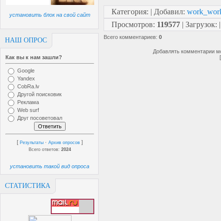
Категория
:
|
Добавил
:
work_wor
установить блок на свой сайт
Просмотров
:
119577
|
Загрузок
:
Всего комментариев
:
0
НАШ ОПРОС
Добавлять комментарии мо
Как вы к нам зашли?
Google
Yandex
CobRa.lv
Другой поисковик
Реклама
Web surf
Друг посоветовал
[
·
]
Результаты
Архив опросов
Всего ответов:
2024
установить такой вид опроса
СТАТИСТИКА