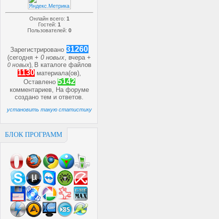
Онлайн всего:
1
Гостей:
1
Пользователей:
0
31260
Зарегистрировано
(сегодня +
0 новых
, вчера +
)
В каталоге файлов
0 новых
,
1130
материала(ов),
5142
Оставлено
комментариев, На форуме
создано
тем и
ответов.
установить такую статистику
БЛОК ПРОГРАММ