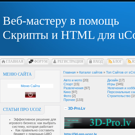
Веб-мастеру в помощь
Скрипты и HTML для uC
ГЛАВНАЯ
ФОРУМ
РЕГИСТРАЦИЯ
ВХОД
БЛОГ
R
Главная
»
Каталог сайтов
»
Топ Сайтов от sCri
МЕНЮ САЙТА
Авто и мото
[20]
Дизайн
[17]
Спорт
[15]
Игры
[345]
Меню Сайта
Развлечения
[97]
Увлечения и хобб
Кино
[97]
Персональные са
Фото
[2]
Строительство
[1
Прочее
[133]
3D-Pro.Lv
СТАТЬИ ПРО UCOZ
Эффективное решение для
игрового бизнеса: как выбрать
систему, которая работает
Как правильно составить
бюджет с помощью ЦФО
http://3d-pro.ucoz.lv