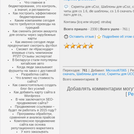
Что главное в
бюджетировании, это контроль,
Скрипты для uCoz, Шаблоны для uCoz, cs
а значит, и регламенты
читы для cs 1.6, dle шаблоны, cs 1.6 скачать 
Как построить эффективное
патч для cs,
бюджетирование
Каким компаниям сегодня
Контакы [icq или skype]: otrubaj
часто требуются переводы на
турецкий
Всего пришло
- 2330 |
Всего ушло
- 761 |
Как сменить регион аккаунта
для оплаты через зарубежные
Оставить отзыв
|
Подробнее об этом 
карты
Как именно сегодня люди
предпочитают смотреть футбол
Сможет ли «Краснодар»
впервые стать чемпионом
РПЛ? Отзывы экспертов!
В Беларуси стали популярны
китайские авто
Когда люди заказывают
Переходов
:
761
|
Добавил
:
Microsoft7065
|
Ре
фуршеты на заказ с доставкой
скачать
,
Шаблоны для ucoz
,
Скрипты для UC
Разработка сайта
Что влияет на стоимость
Всего комментариев
:
0
сайта?
Как самостоятельно создать
Добавлять комментарии могут
блог без усилий
Как добавить карту сайта в
[
Ре
Wordpress
В чем заключается SEO-
продвижение сайта?
Продвижение ссылками –
будет ли работать в 2015 году?
Программы обработки,
сравнения и анализа прайсов
Комплексное продвижение
сайта как основа
репутационного маркетинга
У кого заказывать