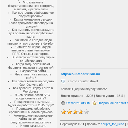
Что главное в
бюджетировании, это контроль,
а значит, и регламенты
Как построить эффективное
бюджетирование
Каким компаниям сегодня
часто требуются переводы на
турецкий
Как сменить регион аккаунта
для оплаты через зарубежные
карты
Как именно сегодня люди
предпочитают смотреть футбол
Сможет ли «Краснодар»
впервые стать чемпионом
РПЛ? Отзывы экспертов!
В Беларуси стали популярны
китайские авто
Когда люди заказывают
фуршеты на заказ с доставкой
Разработка сайта
http://counter-strk.3dn.ru/
Что влияет на стоимость
сайта?
сайт о counter strike!
Как самостоятельно создать
блог без усилий
Как добавить карту сайта в
Контакы [icq или skype]: fannat2
Wordpress
В чем заключается SEO-
Всего пришло
- 3295 |
Всего ушло
- 1511 |
продвижение сайта?
Продвижение ссылками –
Оставить отзыв
|
Подробнее об этом 
будет ли работать в 2015 году?
Программы обработки,
сравнения и анализа прайсов
Комплексное продвижение
сайта как основа
репутационного маркетинга
Переходов
:
1511
|
Добавил
:
scripts_for_ucoz
|
У кого заказывать