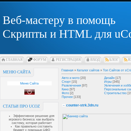
Веб-мастеру в помощь
Скрипты и HTML для uC
ГЛАВНАЯ
ФОРУМ
РЕГИСТРАЦИЯ
ВХОД
БЛОГ
R
Главная
»
Каталог сайтов
»
Топ Сайтов от sCri
МЕНЮ САЙТА
Авто и мото
[20]
Дизайн
[17]
Спорт
[15]
Игры
[345]
Меню Сайта
Развлечения
[97]
Увлечения и хобб
Кино
[97]
Персональные са
Фото
[2]
Строительство
[1
Прочее
[133]
counter-strk.3dn.ru
СТАТЬИ ПРО UCOZ
Эффективное решение для
игрового бизнеса: как выбрать
систему, которая работает
Как правильно составить
бюджет с помощью ЦФО