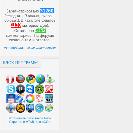
31260
Зарегистрировано
(сегодня +
0 новых
, вчера +
)
В каталоге файлов
0 новых
,
1130
материала(ов),
5142
Оставлено
комментариев, На форуме
создано
тем и
ответов.
установить такую статистику
БЛОК ПРОГРАММ
Установить себе такой Блок
Скрипты и HTML для uCOz