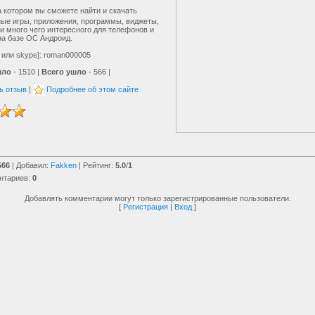
 котором вы сможете найти и скачать
ые игры, приложения, программы, виджеты,
и много чего интересного для телефонов и
а базе ОС Андроид.
q или skype]: roman000005
шло
- 1510 |
Всего ушло
- 566 |
ь отзыв
|
Подробнее об этом сайте
566
|
Добавил
:
Fakken
|
Рейтинг
:
5.0
/
1
нтариев
:
0
Добавлять комментарии могут только зарегистрированные пользователи.
[
Регистрация
|
Вход
]