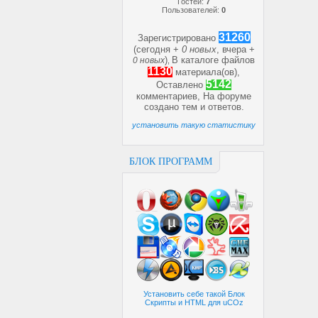
Гостей:
7
Пользователей:
0
31260
Зарегистрировано
(сегодня +
0 новых
, вчера +
)
В каталоге файлов
0 новых
,
1130
материала(ов),
5142
Оставлено
комментариев, На форуме
создано
тем и
ответов.
установить такую статистику
БЛОК ПРОГРАММ
Установить себе такой Блок
Скрипты и HTML для uCOz