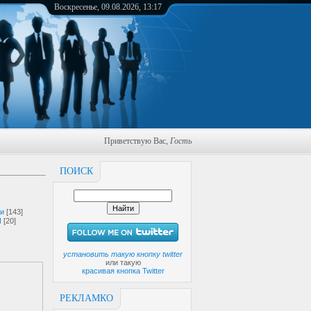
Воскресенье, 09.08.2026, 13:17
Приветствую Вас
,
Гость
ПОИСК
ги
[143]
И
[20]
установить такую кнопку twitter
или такую
красивая кнопка Twitter
РЕКЛАМКО