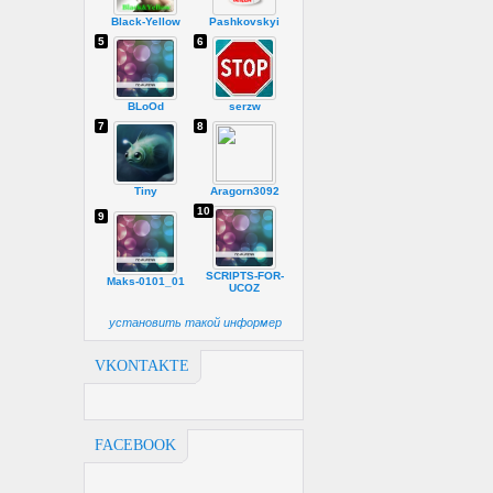
Black-Yellow
Pashkovskyi
5
6
BLoOd
serzw
7
8
Tiny
Aragorn3092
10
9
SCRIPTS-FOR-
Maks-0101_01
UCOZ
установить такой информер
VKONTAKTE
FACEBOOK