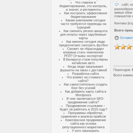
Что главное в
сайт, на
бюджетировании, это контроль,
разнообразн
а значит, и регламенты
живые обои 
Как построить эффективное
планшетов н
бюджетирование
Каким компаниям сегодня
Контакы [ic
часто требуются переводы на
турецкий
Всего при
Как сменить регион аккаунта
для оплаты через зарубежные
Оставит
карты
Как именно сегодня люди
предпочитают смотреть футбол
Сможет ли «Краснодар»
впервые стать чемпионом
РПЛ? Отзывы экспертов!
В Беларуси стали популярны
китайские авто
Когда люди заказывают
Переходов
:
фуршеты на заказ с доставкой
Разработка сайта
Всего комме
Что влияет на стоимость
сайта?
Как самостоятельно создать
блог без усилий
Как добавить карту сайта в
Wordpress
В чем заключается SEO-
продвижение сайта?
Продвижение ссылками –
будет ли работать в 2015 году?
Программы обработки,
сравнения и анализа прайсов
Комплексное продвижение
сайта как основа
репутационного маркетинга
У кого заказывать