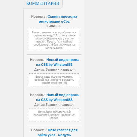
КОММЕНТАРИИ
Новость:
Скрипт просилка
регистрации uCoz
написал:
Ничего изменять или добавлять в
скрипт не надо? А то он у меня
такое сообщение как у вас не
выдаёт. Просто "служебное
сообщение". И без перехода на
регистрацию.
Новость:
Новый вид опроса
на CSS by Winston888
Денис Замятин
написал:
Епрст надо было не удалять
родной код ,апросто встаыить
скрипт ниже его)))))
Новость:
Новый вид опроса
на CSS by Winston888
Денис Замятин
написал:
Не найден обязательный
параментр Quetions. Короче не
робит
Новость:
Фото галерея для
сайта укоз - модуль