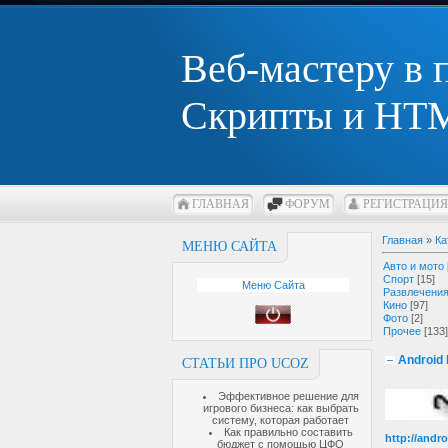
Веб-мастеру в
Скрипты и HTM
ГЛАВНАЯ
ФОРУМ
РЕГИСТРАЦИЯ
Главная
»
Ка
МЕНЮ САЙТА
Авто и мото
Спорт
[15]
Меню Сайта
Развлечени
Кино
[97]
Фото
[2]
Прочее
[133]
Android
СТАТЬИ ПРО UCOZ
Эффективное решение для
игрового бизнеса: как выбрать
систему, которая работает
Как правильно составить
http://andro
бюджет с помощью ЦФО