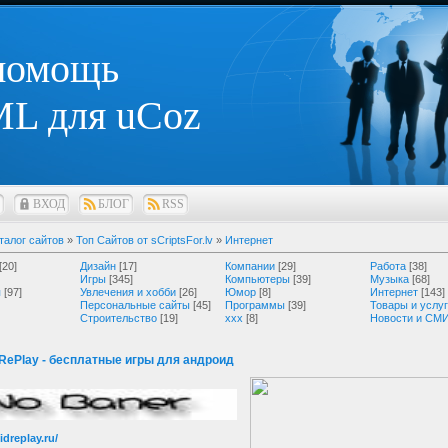
 помощь
L для uCoz
ВХОД
БЛОГ
RSS
талог сайтов
»
Топ Сайтов от sCriptsFor.lv
»
Интернет
[20]
Дизайн
[17]
Компании
[29]
Работа
[38]
Игры
[345]
Компьютеры
[39]
Музыка
[68]
я
[97]
Увлечения и хобби
[26]
Юмор
[8]
Интернет
[143]
Персональные сайты
[45]
Программы
[39]
Товары и услу
Строительство
[19]
ххх
[8]
Новости и СМ
 RePlay - бесплатные игры для андроид
idreplay.ru/