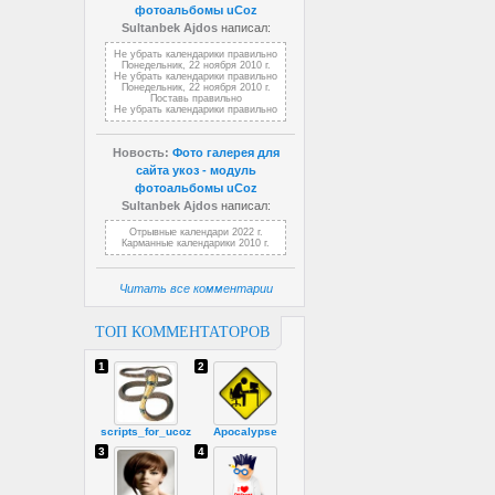
фотоальбомы uCoz
Sultanbek Ajdos
написал:
Не убрать календарики правильно
Понедельник, 22 ноября 2010 г.
Не убрать календарики правильно
Понедельник, 22 ноября 2010 г.
Поставь правильно
Не убрать календарики правильно
Новость:
Фото галерея для
сайта укоз - модуль
фотоальбомы uCoz
Sultanbek Ajdos
написал:
Отрывные календари 2022 г.
Карманные календарики 2010 г.
Читать все комментарии
ТОП КОММЕНТАТОРОВ
1
2
scripts_for_ucoz
Apocalypse
3
4