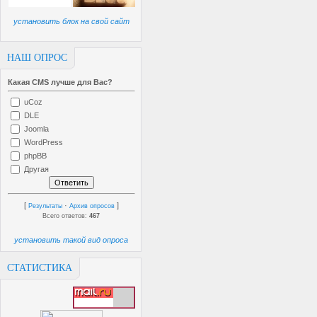
установить блок на свой сайт
НАШ ОПРОС
Какая CMS лучше для Вас?
uCoz
DLE
Joomla
WordPress
phpBB
Другая
[
·
]
Результаты
Архив опросов
Всего ответов:
467
установить такой вид опроса
СТАТИСТИКА