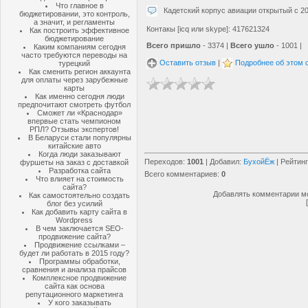
Что главное в
Кадетский корпус авиации открытый с 20
бюджетировании, это контроль,
а значит, и регламенты
Контакы [icq или skype]: 417621324
Как построить эффективное
бюджетирование
Всего пришло
- 3374 |
Всего ушло
- 1001 |
Каким компаниям сегодня
часто требуются переводы на
Оставить отзыв
|
Подробнее об этом 
турецкий
Как сменить регион аккаунта
для оплаты через зарубежные
карты
Как именно сегодня люди
предпочитают смотреть футбол
Сможет ли «Краснодар»
впервые стать чемпионом
РПЛ? Отзывы экспертов!
В Беларуси стали популярны
китайские авто
Когда люди заказывают
Переходов
:
1001
|
Добавил
:
БухойЁж
|
Рейтинг
фуршеты на заказ с доставкой
Разработка сайта
Всего комментариев
:
0
Что влияет на стоимость
сайта?
Добавлять комментарии мо
Как самостоятельно создать
блог без усилий
Как добавить карту сайта в
Wordpress
В чем заключается SEO-
продвижение сайта?
Продвижение ссылками –
будет ли работать в 2015 году?
Программы обработки,
сравнения и анализа прайсов
Комплексное продвижение
сайта как основа
репутационного маркетинга
У кого заказывать