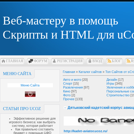
Веб-мастеру в помощь
Скрипты и HTML для uC
ГЛАВНАЯ
ФОРУМ
РЕГИСТРАЦИЯ
ВХОД
БЛОГ
R
Главная
»
Каталог сайтов
»
Топ Сайтов от sCri
МЕНЮ САЙТА
Авто и мото
[20]
Дизайн
[17]
Спорт
[15]
Игры
[345]
Меню Сайта
Развлечения
[97]
Увлечения и хобб
Кино
[97]
Персональные са
Фото
[2]
Строительство
[1
Прочее
[133]
Дятьковский кадетский корпус авиа
СТАТЬИ ПРО UCOZ
Эффективное решение для
игрового бизнеса: как выбрать
систему, которая работает
Как правильно составить
http://kadet-aviator.ucoz.ru/
бюджет с помощью ЦФО