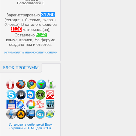
Пользователей:
0
31260
Зарегистрировано
(сегодня +
0 новых
, вчера +
)
В каталоге файлов
0 новых
,
1130
материала(ов),
5142
Оставлено
комментариев, На форуме
создано
тем и
ответов.
установить такую статистику
БЛОК ПРОГРАММ
Установить себе такой Блок
Скрипты и HTML для uCOz