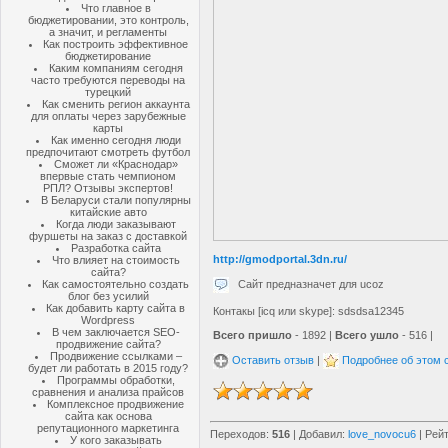
Что главное в
бюджетировании, это контроль,
а значит, и регламенты
Как построить эффективное
бюджетирование
Каким компаниям сегодня
часто требуются переводы на
турецкий
Как сменить регион аккаунта
для оплаты через зарубежные
карты
Как именно сегодня люди
предпочитают смотреть футбол
Сможет ли «Краснодар»
впервые стать чемпионом
РПЛ? Отзывы экспертов!
В Беларуси стали популярны
китайские авто
Когда люди заказывают
фуршеты на заказ с доставкой
Разработка сайта
http://gmodportal.3dn.ru/
Что влияет на стоимость
сайта?
Сайт предназначет для ucoz
Как самостоятельно создать
блог без усилий
Как добавить карту сайта в
Контакы [icq или skype]: sdsdsa12345
Wordpress
В чем заключается SEO-
Всего пришло
- 1892 |
Всего ушло
- 516 |
продвижение сайта?
Продвижение ссылками –
Оставить отзыв
|
Подробнее об этом 
будет ли работать в 2015 году?
Программы обработки,
сравнения и анализа прайсов
Комплексное продвижение
сайта как основа
репутационного маркетинга
Переходов
:
516
|
Добавил
:
love_novocu6
|
Рейт
У кого заказывать