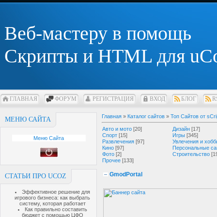
Веб-мастеру в помощь
Скрипты и HTML для uC
ГЛАВНАЯ
ФОРУМ
РЕГИСТРАЦИЯ
ВХОД
БЛОГ
R
Главная
»
Каталог сайтов
»
Топ Сайтов от sCri
МЕНЮ САЙТА
Авто и мото
[20]
Дизайн
[17]
Спорт
[15]
Игры
[345]
Меню Сайта
Развлечения
[97]
Увлечения и хобб
Кино
[97]
Персональные са
Фото
[2]
Строительство
[1
Прочее
[133]
GmodPortal
СТАТЬИ ПРО UCOZ
Эффективное решение для
игрового бизнеса: как выбрать
систему, которая работает
Как правильно составить
бюджет с помощью ЦФО