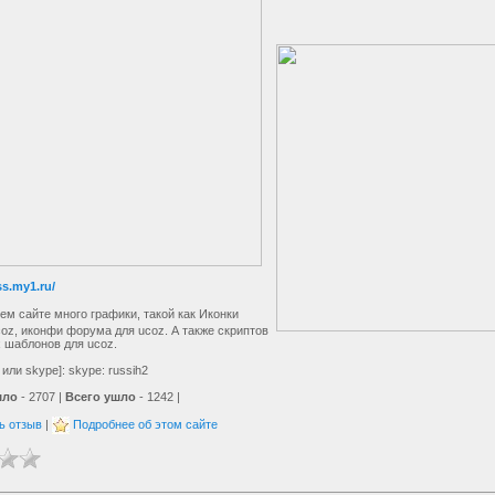
ss.my1.ru/
 сайте много графики, такой как Иконки
coz, иконфи форума для ucoz. А также скриптов
 шаблонов для ucoz.
 или skype]: skype: russih2
шло
- 2707 |
Всего ушло
- 1242 |
ь отзыв
|
Подробнее об этом сайте