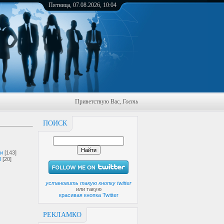
Пятница, 07.08.2026, 10:04
Приветствую Вас
,
Гость
ПОИСК
ги
[143]
И
[20]
установить такую кнопку twitter
или такую
красивая кнопка Twitter
РЕКЛАМКО