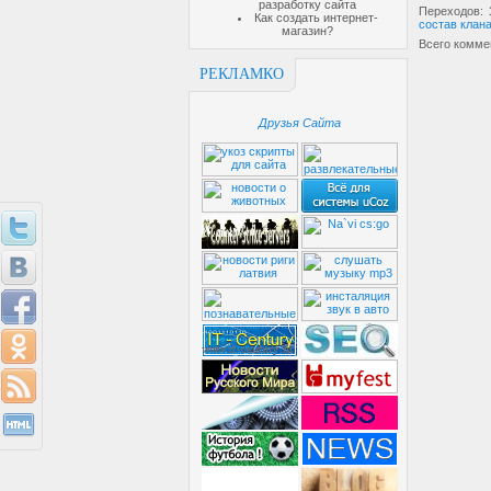
разработку сайта
Переходов
:
Как создать интернет-
состав клана
магазин?
Всего комме
РЕКЛАМКО
Друзья Сайта