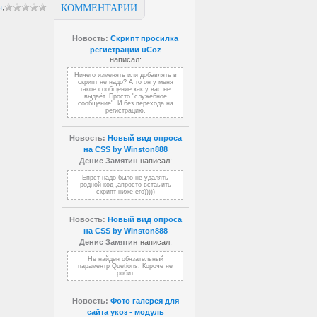
ы
,
КОММЕНТАРИИ
Новость:
Скрипт просилка
регистрации uCoz
написал:
Ничего изменять или добавлять в
скрипт не надо? А то он у меня
такое сообщение как у вас не
выдаёт. Просто "служебное
сообщение". И без перехода на
регистрацию.
Новость:
Новый вид опроса
на CSS by Winston888
Денис Замятин
написал:
Епрст надо было не удалять
родной код ,апросто встаыить
скрипт ниже его)))))
Новость:
Новый вид опроса
на CSS by Winston888
Денис Замятин
написал:
Не найден обязательный
параментр Quetions. Короче не
робит
Новость:
Фото галерея для
сайта укоз - модуль