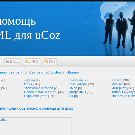
 помощь
L для uCoz
ВХОД
БЛОГ
RSS
талог сайтов
»
Топ Сайтов от sCriptsFor.lv
»
Дизайн
[20]
Дизайн
[17]
Компании
[29]
Работа
[38]
Игры
[345]
Компьютеры
[39]
Музыка
[68]
я
[97]
Увлечения и хобби
[26]
Юмор
[8]
Интернет
[143]
Персональные сайты
[45]
Программы
[39]
Товары и услу
Строительство
[19]
ххх
[8]
Новости и СМ
групп для ucoz, иконфи форума для ucoz