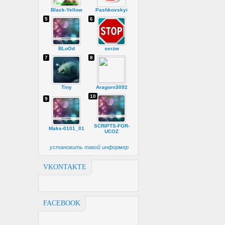
Black-Yellow
Pashkovskyi
5
6
BLoOd
serzw
7
8
Tiny
Aragorn3092
10
9
SCRIPTS-FOR-
Maks-0101_01
UCOZ
установить такой информер
VKONTAKTE
FACEBOOK