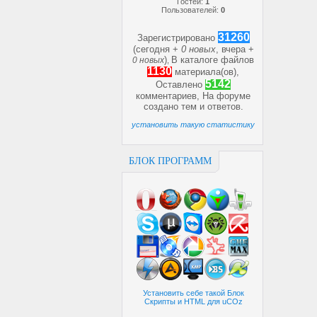
Гостей:
1
Пользователей:
0
31260
Зарегистрировано
(сегодня +
0 новых
, вчера +
)
В каталоге файлов
0 новых
,
1130
материала(ов),
5142
Оставлено
комментариев, На форуме
создано
тем и
ответов.
установить такую статистику
БЛОК ПРОГРАММ
Установить себе такой Блок
Скрипты и HTML для uCOz