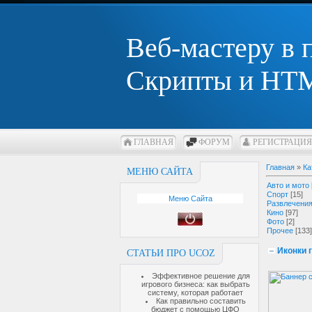
Веб-мастеру в
Скрипты и HTM
ГЛАВНАЯ
ФОРУМ
РЕГИСТРАЦИЯ
Главная
»
Ка
МЕНЮ САЙТА
Авто и мото
Спорт
[15]
Меню Сайта
Развлечени
Кино
[97]
Фото
[2]
Прочее
[133]
Иконки 
СТАТЬИ ПРО UCOZ
Эффективное решение для
игрового бизнеса: как выбрать
систему, которая работает
Как правильно составить
бюджет с помощью ЦФО