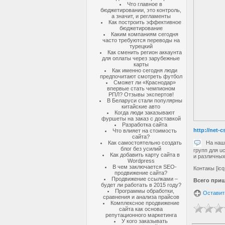
Что главное в
бюджетировании, это контроль,
а значит, и регламенты
Как построить эффективное
бюджетирование
Каким компаниям сегодня
часто требуются переводы на
турецкий
Как сменить регион аккаунта
для оплаты через зарубежные
карты
Как именно сегодня люди
предпочитают смотреть футбол
Сможет ли «Краснодар»
впервые стать чемпионом
РПЛ? Отзывы экспертов!
В Беларуси стали популярны
китайские авто
Когда люди заказывают
фуршеты на заказ с доставкой
Разработка сайта
http://net-c
Что влияет на стоимость
сайта?
На нашем
Как самостоятельно создать
блог без усилий
групп для u
Как добавить карту сайта в
и различных
Wordpress
В чем заключается SEO-
Контакы [icq
продвижение сайта?
Продвижение ссылками –
Всего при
будет ли работать в 2015 году?
Программы обработки,
Оставит
сравнения и анализа прайсов
Комплексное продвижение
сайта как основа
репутационного маркетинга
У кого заказывать