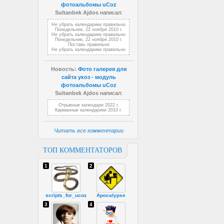
фотоальбомы uCoz
Sultanbek Ajdos
написал:
Не убрать календарики правильно
Понедельник, 22 ноября 2010 г.
Не убрать календарики правильно
Понедельник, 22 ноября 2010 г.
Поставь правильно
Не убрать календарики правильно
Новость:
Фото галерея для
сайта укоз - модуль
фотоальбомы uCoz
Sultanbek Ajdos
написал:
Отрывные календари 2022 г.
Карманные календарики 2010 г.
Читать все комментарии
ТОП КОММЕНТАТОРОВ
1
2
scripts_for_ucoz
Apocalypse
3
4