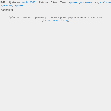
1242
|
Добавил
:
vanish2866
|
Рейтинг
:
0.0
/
0
|
Теги
:
скрипты для клана css
,
шаблон
 для ucoz
,
скрипты
нтариев
:
0
Добавлять комментарии могут только зарегистрированные пользователи.
[
Регистрация
|
Вход
]