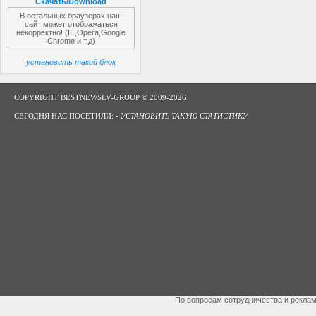
Скачать/Download
В остальных браузерах наш
сайт может отображаться
некорректно! (IE,Opera,Google
Chrome и т.д)
установить такой блок
COPYRIGHT BESTNEWSLV-GROUP © 2009-2026
СЕГОДНЯ НАС ПОСЕТИЛИ: -
УСТАНОВИТЬ ТАКУЮ СТАТИСТИКУ
По вопросам сотрудничества и рекла