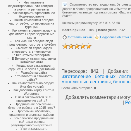
Что главное в
Строительство нестандартных бетонных 
бюджетировании, это контроль,
дорого в Киеве-профессионально и быстро и
а значит, и регламенты
бетонные лестницы под заказ сможет-Ваш ма
Как построить эффективное
Stairs"
бюджетирование
Каким компаниям сегодня
Контакы [icq или skype]: 067-814-53-60
часто требуются переводы на
турецкий
Всего пришло
- 1850 |
Всего ушло
- 842 |
Как сменить регион аккаунта
для оплаты через зарубежные
Оставить отзыв
|
Подробнее об этом 
карты
Как именно сегодня люди
предпочитают смотреть футбол
Сможет ли «Краснодар»
впервые стать чемпионом
РПЛ? Отзывы экспертов!
В Беларуси стали популярны
китайские авто
Когда люди заказывают
фуршеты на заказ с доставкой
Переходов
:
842
|
Добавил
Разработка сайта
изготовление бетонных лест
Что влияет на стоимость
сайта?
монолитные лестницы
,
бетонны
Как самостоятельно создать
блог без усилий
Всего комментариев
:
0
Как добавить карту сайта в
Wordpress
Добавлять комментарии могут
В чем заключается SEO-
продвижение сайта?
[
Ре
Продвижение ссылками –
будет ли работать в 2015 году?
Программы обработки,
сравнения и анализа прайсов
Комплексное продвижение
сайта как основа
репутационного маркетинга
У кого заказывать