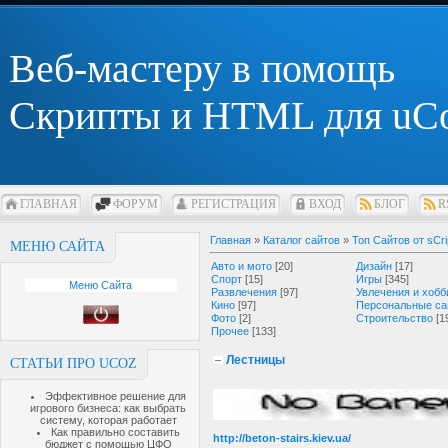
Веб-мастеру в помощь
Скрипты и HTML для uC
ГЛАВНАЯ
ФОРУМ
РЕГИСТРАЦИЯ
ВХОД
БЛОГ
R
Главная
»
Каталог сайтов
»
Топ Сайтов от sCri
МЕНЮ САЙТА
Авто и мото
[20]
Дизайн
[17]
Спорт
[15]
Игры
[345]
Меню Сайта
Развлечения
[97]
Увлечения и хобб
Кино
[97]
Персональные са
Фото
[2]
Строительство
[1
Прочее
[133]
Лестницы
СТАТЬИ ПРО UCOZ
Эффективное решение для
игрового бизнеса: как выбрать
систему, которая работает
Как правильно составить
http://beton-stairs.kiev.ua/
бюджет с помощью ЦФО