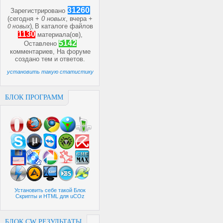
31260
Зарегистрировано
(сегодня +
0 новых
, вчера +
)
В каталоге файлов
0 новых
,
1130
материала(ов),
5142
Оставлено
комментариев, На форуме
создано
тем и
ответов.
установить такую статистику
БЛОК ПРОГРАММ
Установить себе такой Блок
Скрипты и HTML для uCOz
БЛОК CW РЕЗУЛЬТАТЫ