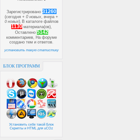
31260
Зарегистрировано
(сегодня +
0 новых
, вчера +
)
В каталоге файлов
0 новых
,
1130
материала(ов),
5142
Оставлено
комментариев, На форуме
создано
тем и
ответов.
установить такую статистику
БЛОК ПРОГРАММ
Установить себе такой Блок
Скрипты и HTML для uCOz