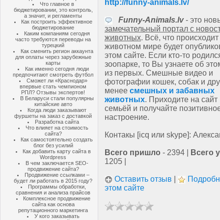
http://funny-animals.lv/
Что главное в
бюджетировании, это контроль,
а значит, и регламенты
Funny-Animals.lv
- это нов
Как построить эффективное
бюджетирование
замечательный портал с новос
Каким компаниям сегодня
животных
. Всё, что происходит
часто требуются переводы на
турецкий
животном мире будет опублико
Как сменить регион аккаунта
этом сайте. Если кто-то родилс
для оплаты через зарубежные
карты
зоопарке, то Вы узнаете об эт
Как именно сегодня люди
из первых. Смешные видео и
предпочитают смотреть футбол
Сможет ли «Краснодар»
фотографии кошек, собак и дру
впервые стать чемпионом
менее
смешных и забавных
РПЛ? Отзывы экспертов!
В Беларуси стали популярны
животных
. Приходите на сайт
китайские авто
семьёй и получайте позитивно
Когда люди заказывают
фуршеты на заказ с доставкой
настроение.
Разработка сайта
Что влияет на стоимость
сайта?
Контакы [icq или skype]: Алекс
Как самостоятельно создать
блог без усилий
Как добавить карту сайта в
Всего пришло
- 2394 |
Всего 
Wordpress
1205 |
В чем заключается SEO-
продвижение сайта?
Продвижение ссылками –
Оставить отзыв
|
Подробн
будет ли работать в 2015 году?
Программы обработки,
этом сайте
сравнения и анализа прайсов
Комплексное продвижение
сайта как основа
репутационного маркетинга
У кого заказывать