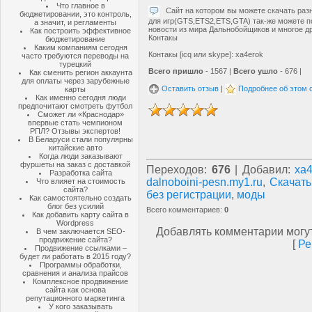
Что главное в
Сайт на котором вы можете скачать ра
бюджетировании, это контроль,
для игр(GTS,ETS2,ETS,GTA) так-же можете п
а значит, и регламенты
новости из мира Дальнобойщиков и многое др
Как построить эффективное
Контакы
бюджетирование
Каким компаниям сегодня
Контакы [icq или skype]: xa4erok
часто требуются переводы на
турецкий
Всего пришло
- 1567 |
Всего ушло
- 676 |
Как сменить регион аккаунта
для оплаты через зарубежные
Оставить отзыв
|
Подробнее об этом 
карты
Как именно сегодня люди
предпочитают смотреть футбол
Сможет ли «Краснодар»
впервые стать чемпионом
РПЛ? Отзывы экспертов!
В Беларуси стали популярны
китайские авто
Когда люди заказывают
фуршеты на заказ с доставкой
Переходов
:
676
|
Добавил
:
xa4
Разработка сайта
dalnoboini-pesn.my1.ru
,
Скачать
Что влияет на стоимость
сайта?
без регистрации
,
моды
Как самостоятельно создать
блог без усилий
Всего комментариев
:
0
Как добавить карту сайта в
Wordpress
Добавлять комментарии могут
В чем заключается SEO-
продвижение сайта?
[
Ре
Продвижение ссылками –
будет ли работать в 2015 году?
Программы обработки,
сравнения и анализа прайсов
Комплексное продвижение
сайта как основа
репутационного маркетинга
У кого заказывать