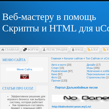
Веб-мастеру в помощь
Скрипты и HTML для uC
ГЛАВНАЯ
ФОРУМ
РЕГИСТРАЦИЯ
ВХОД
БЛОГ
R
Главная
»
Каталог сайтов
»
Топ Сайтов от sCri
МЕНЮ САЙТА
Авто и мото
[20]
Дизайн
[17]
Спорт
[15]
Игры
[345]
Меню Сайта
Развлечения
[97]
Увлечения и хобб
Кино
[97]
Персональные са
Фото
[2]
Строительство
[1
Прочее
[133]
Портал Дальнобойные песни
СТАТЬИ ПРО UCOZ
Эффективное решение для
игрового бизнеса: как выбрать
систему, которая работает
Как правильно составить
http://dalnoboini-pesn.my1.ru/
бюджет с помощью ЦФО