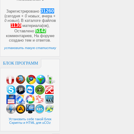
31260
Зарегистрировано
(сегодня +
0 новых
, вчера +
)
В каталоге файлов
0 новых
,
1130
материала(ов),
5142
Оставлено
комментариев, На форуме
создано
тем и
ответов.
установить такую статистику
БЛОК ПРОГРАММ
Установить себе такой Блок
Скрипты и HTML для uCOz