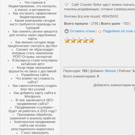
Что главное в
Сайт Counter-Strike здест можно скачать
бюджетировании, это контроль,
плагины,модификации, готовые сервера,мап
а значит, и регламенты
Как построить эффективное
Контакы [icq или skype]: 495425010
бюджетирование
Каким компаниям сегодня
Всего пришло
- 2795 |
Всего ушло
- 703 |
часто требуются переводы на
турецкий
Оставить отзыв
|
Подробнее об этом 
Как сменить регион аккаунта
для оплаты через зарубежные
карты
Как именно сегодня люди
предпочитают смотреть футбол
Сможет ли «Краснодар»
впервые стать чемпионом
РПЛ? Отзывы экспертов!
В Беларуси стали популярны
китайские авто
Когда люди заказывают
Переходов
:
703
|
Добавил
:
Weston
|
Рейтинг
:
5
фуршеты на заказ с доставкой
Разработка сайта
Всего комментариев
:
0
Что влияет на стоимость
сайта?
Добавлять комментарии мо
Как самостоятельно создать
блог без усилий
Как добавить карту сайта в
Wordpress
В чем заключается SEO-
продвижение сайта?
Продвижение ссылками –
будет ли работать в 2015 году?
Программы обработки,
сравнения и анализа прайсов
Комплексное продвижение
сайта как основа
репутационного маркетинга
У кого заказывать