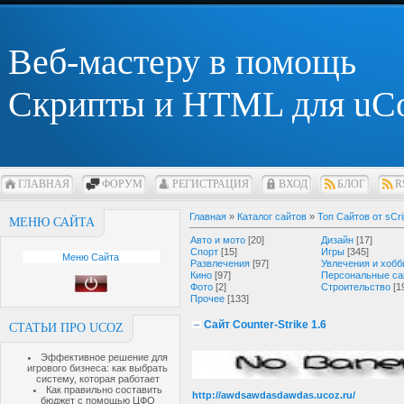
Веб-мастеру в помощь
Скрипты и HTML для uC
ГЛАВНАЯ
ФОРУМ
РЕГИСТРАЦИЯ
ВХОД
БЛОГ
R
Главная
»
Каталог сайтов
»
Топ Сайтов от sCri
МЕНЮ САЙТА
Авто и мото
[20]
Дизайн
[17]
Спорт
[15]
Игры
[345]
Меню Сайта
Развлечения
[97]
Увлечения и хобб
Кино
[97]
Персональные са
Фото
[2]
Строительство
[1
Прочее
[133]
Сайт Counter-Strike 1.6
СТАТЬИ ПРО UCOZ
Эффективное решение для
игрового бизнеса: как выбрать
систему, которая работает
Как правильно составить
http://awdsawdasdawdas.ucoz.ru/
бюджет с помощью ЦФО