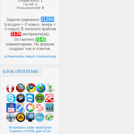
Онлайн всего:
1
Гостей:
1
Пользователей:
0
31260
Зарегистрировано
(сегодня +
0 новых
, вчера +
)
В каталоге файлов
0 новых
,
1130
материала(ов),
5142
Оставлено
комментариев, На форуме
создано
тем и
ответов.
установить такую статистику
БЛОК ПРОГРАММ
Установить себе такой Блок
Скрипты и HTML для uCOz