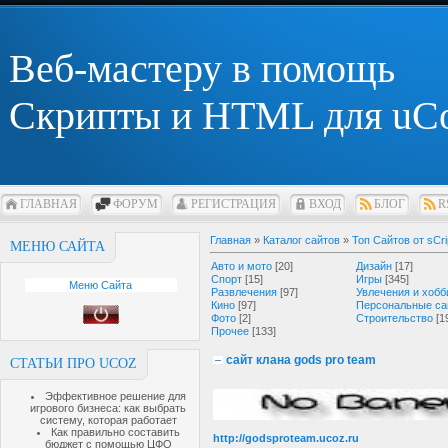
Веб-мастеру в помощь
Скрипты и HTML для uC
ГЛАВНАЯ
ФОРУМ
РЕГИСТРАЦИЯ
ВХОД
БЛОГ
R
Главная
»
Каталог сайтов
»
Топ Сайтов от sCri
МЕНЮ САЙТА
Авто и мото
[20]
Дизайн
[17]
Спорт
[15]
Игры
[345]
Меню Сайта
Развлечения
[97]
Увлечения и хобб
Кино
[97]
Персональные са
Фото
[2]
Строительство
[1
Прочее
[133]
сайт клана gods pro team
СТАТЬИ ПРО UCOZ
Эффективное решение для
игрового бизнеса: как выбрать
систему, которая работает
Как правильно составить
http://godsproteam.ucoz.ru
бюджет с помощью ЦФО