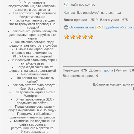
Что главное в
сайт про контру
бюджетировании, это контроль,
а значит, и регламенты
Контакы [icq или skype]: g...o...c...h...a
Как построить эффективное
бюджетирование
Всего пришло
- 2510 |
Всего ушло
- 675 |
Каким компаниям сегодня
часто требуются переводы на
Оставить отзыв
|
Подробнее об этом 
турецкий
Как сменить регион аккаунта
для оплаты через зарубежные
карты
Как именно сегодня люди
предпочитают смотреть футбол
Сможет ли «Краснодар»
впервые стать чемпионом
РПЛ? Отзывы экспертов!
В Беларуси стали популярны
китайские авто
Когда люди заказывают
Переходов
:
675
|
Добавил
:
gocha
|
Рейтинг
:
5.0
фуршеты на заказ с доставкой
Разработка сайта
Всего комментариев
:
0
Что влияет на стоимость
сайта?
Добавлять комментарии мо
Как самостоятельно создать
блог без усилий
Как добавить карту сайта в
Wordpress
В чем заключается SEO-
продвижение сайта?
Продвижение ссылками –
будет ли работать в 2015 году?
Программы обработки,
сравнения и анализа прайсов
Комплексное продвижение
сайта как основа
репутационного маркетинга
У кого заказывать