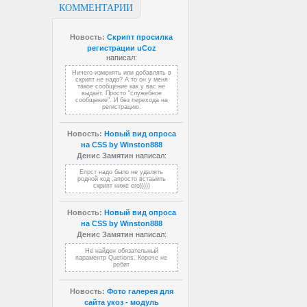
КОММЕНТАРИИ
Новость:
Скрипт просилка
регистрации uCoz
написал:
Ничего изменять или добавлять в
скрипт не надо? А то он у меня
такое сообщение как у вас не
выдаёт. Просто "служебное
сообщение". И без перехода на
регистрацию.
Новость:
Новый вид опроса
на CSS by Winston888
Денис Замятин
написал:
Епрст надо было не удалять
родной код ,апросто встаыить
скрипт ниже его)))))
Новость:
Новый вид опроса
на CSS by Winston888
Денис Замятин
написал:
Не найден обязательный
параментр Quetions. Короче не
робит
Новость:
Фото галерея для
сайта укоз - модуль