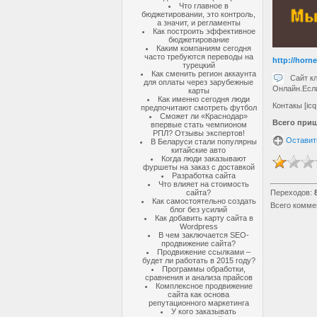
Что главное в
бюджетировании, это контроль,
а значит, и регламенты
Как построить эффективное
бюджетирование
Каким компаниям сегодня
часто требуются переводы на
http://horn
турецкий
Как сменить регион аккаунта
Сайт кла
для оплаты через зарубежные
Онлайн.Если
карты
Как именно сегодня люди
Контакы [ic
предпочитают смотреть футбол
Сможет ли «Краснодар»
Всего при
впервые стать чемпионом
РПЛ? Отзывы экспертов!
Оставит
В Беларуси стали популярны
китайские авто
Когда люди заказывают
фуршеты на заказ с доставкой
Разработка сайта
Что влияет на стоимость
сайта?
Переходов
:
Как самостоятельно создать
Всего комме
блог без усилий
Как добавить карту сайта в
Wordpress
В чем заключается SEO-
продвижение сайта?
Продвижение ссылками –
будет ли работать в 2015 году?
Программы обработки,
сравнения и анализа прайсов
Комплексное продвижение
сайта как основа
репутационного маркетинга
У кого заказывать