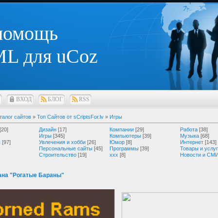
 помощь
L для uCoz
ВХОД
БЛОГ
RSS
талог сайтов
»
Топ Сайтов от sCriptsFor.lv
»
Игры
[20]
Дизайн
[17]
Компании
[29]
Работа
[38]
Игры
[345]
Компьютеры
[39]
Музыка
[68]
я
[97]
Увлечения и хобби
[26]
Юмор
[8]
Интернет
[143]
Персональные сайты
[45]
Программы
[39]
Товары и услу
Строительство
[19]
ххх
[8]
Новости и СМ
ана "Рогатые Бараны"