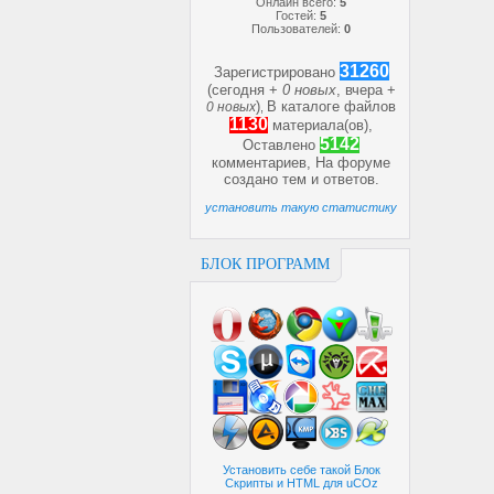
Онлайн всего:
5
Гостей:
5
Пользователей:
0
31260
Зарегистрировано
(сегодня +
0 новых
, вчера +
)
В каталоге файлов
0 новых
,
1130
материала(ов),
5142
Оставлено
комментариев, На форуме
создано
тем и
ответов.
установить такую статистику
БЛОК ПРОГРАММ
Установить себе такой Блок
Скрипты и HTML для uCOz