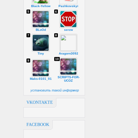
Black-Yellow
Pashkovskyi
5
6
BLoOd
serzw
7
8
Tiny
Aragorn3092
10
9
SCRIPTS-FOR-
Maks-0101_01
UCOZ
установить такой информер
VKONTAKTE
FACEBOOK