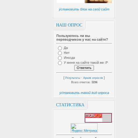
установить блок на свой сайт
НАШ ОПРОС
Пользуютесь ли вы
переводчиком у нас на сайте?
Да
Нет
Иногда
У меня на сайте такой же :P
[
·
]
Результаты
Архив опросов
Всего ответов:
1194
установить такой вид опроса
СТАТИСТИКА