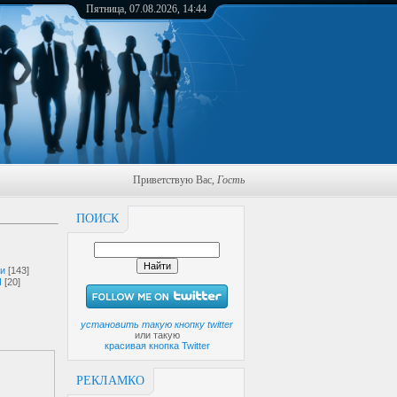
Пятница, 07.08.2026, 14:44
Приветствую Вас
,
Гость
ПОИСК
ги
[143]
И
[20]
установить такую кнопку twitter
или такую
красивая кнопка Twitter
РЕКЛАМКО