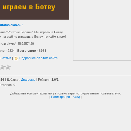
edrams.clan.su/
на "Рогатые Бараны".Мы играем в Ботву
 ты ещё не играешь в Ботву, то идём к нам!
q или skype]: 569257429
шло
- 2334 |
Всего ушло
- 816 |
ь отзыв
|
Подробнее об этом сайте
816
|
Добавил
:
Драгомир
|
Рейтинг
:
1.0
/
1
нтариев
:
0
Добавлять комментарии могут только зарегистрированные пользователи.
[
Регистрация
|
Вход
]