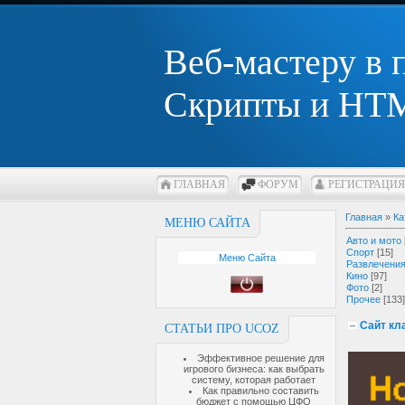
Веб-мастеру в
Скрипты и HTM
ГЛАВНАЯ
ФОРУМ
РЕГИСТРАЦИЯ
Главная
»
Ка
МЕНЮ САЙТА
Авто и мото
Спорт
[15]
Меню Сайта
Развлечени
Кино
[97]
Фото
[2]
Прочее
[133]
Сайт кл
СТАТЬИ ПРО UCOZ
Эффективное решение для
игрового бизнеса: как выбрать
систему, которая работает
Как правильно составить
бюджет с помощью ЦФО