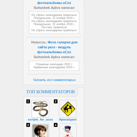
фотоальбомы uCoz
Sultanbek Ajdos
написал:
Не убрать календарики правильно
Понедельник, 22 ноября 2010 г.
Не убрать календарики правильно
Понедельник, 22 ноября 2010 г.
Поставь правильно
Не убрать календарики правильно
Новость:
Фото галерея для
сайта укоз - модуль
фотоальбомы uCoz
Sultanbek Ajdos
написал:
Отрывные календари 2022 г.
Карманные календарики 2010 г.
Читать все комментарии
ТОП КОММЕНТАТОРОВ
1
2
scripts_for_ucoz
Apocalypse
3
4