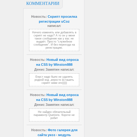
КОММЕНТАРИИ
Новость:
Скрипт просилка
регистрации uCoz
написал:
Ничего изменять или добавлять в
скрипт не надо? А то он у меня
такое сообщение как у вас не
выдаёт. Просто "служебное
сообщение". И без перехода на
регистрацию.
Новость:
Новый вид опроса
на CSS by Winston888
Денис Замятин
написал:
Епрст надо было не удалять
родной код ,апросто встаыить
скрипт ниже его)))))
Новость:
Новый вид опроса
на CSS by Winston888
Денис Замятин
написал:
Не найден обязательный
параментр Quetions. Короче не
робит
Новость:
Фото галерея для
сайта укоз - модуль