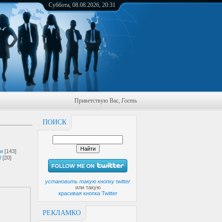
Суббота, 08.08.2026, 20:31
Приветствую Вас
,
Гость
ПОИСК
ги
[143]
И
[20]
установить такую кнопку twitter
или такую
красивая кнопка Twitter
РЕКЛАМКО