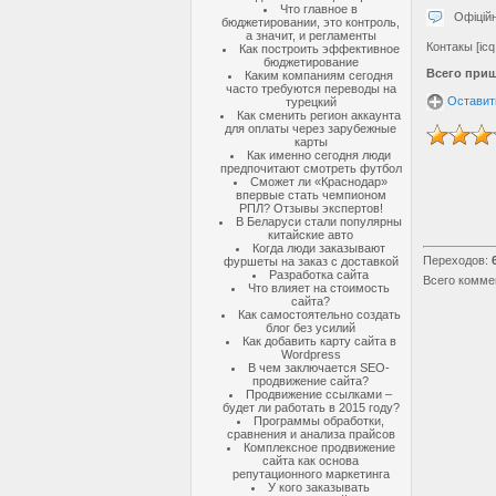
Что главное в
Офіційни
бюджетировании, это контроль,
а значит, и регламенты
Контакы [ic
Как построить эффективное
бюджетирование
Всего при
Каким компаниям сегодня
часто требуются переводы на
Оставит
турецкий
Как сменить регион аккаунта
для оплаты через зарубежные
карты
Как именно сегодня люди
предпочитают смотреть футбол
Сможет ли «Краснодар»
впервые стать чемпионом
РПЛ? Отзывы экспертов!
В Беларуси стали популярны
китайские авто
Когда люди заказывают
Переходов
:
фуршеты на заказ с доставкой
Разработка сайта
Всего комме
Что влияет на стоимость
сайта?
Как самостоятельно создать
блог без усилий
Как добавить карту сайта в
Wordpress
В чем заключается SEO-
продвижение сайта?
Продвижение ссылками –
будет ли работать в 2015 году?
Программы обработки,
сравнения и анализа прайсов
Комплексное продвижение
сайта как основа
репутационного маркетинга
У кого заказывать