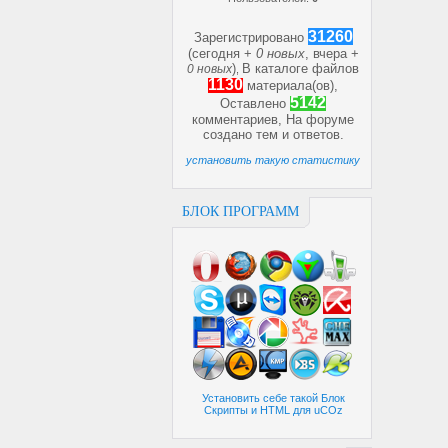
31260
Зарегистрировано
(сегодня +
0 новых
, вчера +
)
В каталоге файлов
0 новых
,
1130
материала(ов),
5142
Оставлено
комментариев, На форуме
создано
тем и
ответов.
установить такую статистику
БЛОК ПРОГРАММ
Установить себе такой Блок
Скрипты и HTML для uCOz