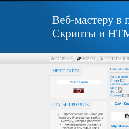
Веб-мастеру в
Скрипты и HTM
ГЛАВНАЯ
ФОРУМ
РЕГИСТРАЦИЯ
Главная
»
Ка
МЕНЮ САЙТА
Авто и мото
Спорт
[15]
Меню Сайта
Развлечени
Кино
[97]
Фото
[2]
Прочее
[133]
Сайт Кр
СТАТЬИ ПРО UCOZ
Эффективное решение для
игрового бизнеса: как выбрать
систему, которая работает
Как правильно составить
http://krisk
бюджет с помощью ЦФО