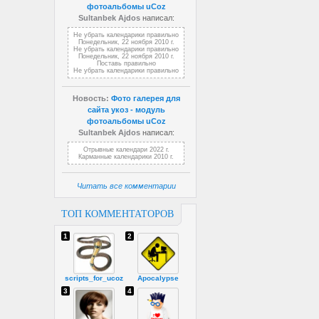
фотоальбомы uCoz
Sultanbek Ajdos
написал:
Не убрать календарики правильно
Понедельник, 22 ноября 2010 г.
Не убрать календарики правильно
Понедельник, 22 ноября 2010 г.
Поставь правильно
Не убрать календарики правильно
Новость:
Фото галерея для
сайта укоз - модуль
фотоальбомы uCoz
Sultanbek Ajdos
написал:
Отрывные календари 2022 г.
Карманные календарики 2010 г.
Читать все комментарии
ТОП КОММЕНТАТОРОВ
1
2
scripts_for_ucoz
Apocalypse
3
4