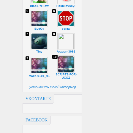
Black-Yellow
Pashkovskyi
5
6
BLoOd
serzw
7
8
Tiny
Aragorn3092
10
9
SCRIPTS-FOR-
Maks-0101_01
UCOZ
установить такой информер
VKONTAKTE
FACEBOOK