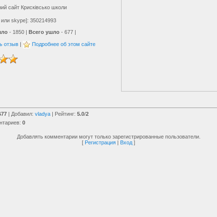
й сайт Крисківсько школи
q или skype]: 350214993
шло
- 1850 |
Всего ушло
- 677 |
ь отзыв
|
Подробнее об этом сайте
677
|
Добавил
:
vladya
|
Рейтинг
:
5.0
/
2
нтариев
:
0
Добавлять комментарии могут только зарегистрированные пользователи.
[
Регистрация
|
Вход
]