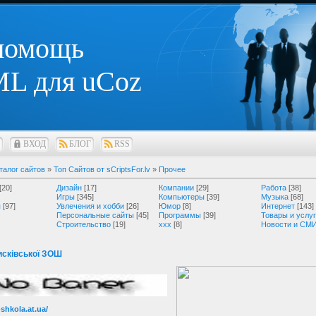
 помощь
L для uCoz
ВХОД
БЛОГ
RSS
талог сайтов
»
Топ Сайтов от sCriptsFor.lv
»
Прочее
[20]
Дизайн
[17]
Компании
[29]
Работа
[38]
Игры
[345]
Компьютеры
[39]
Музыка
[68]
я
[97]
Увлечения и хобби
[26]
Юмор
[8]
Интернет
[143]
Персональные сайты
[45]
Программы
[39]
Товары и услу
Строительство
[19]
ххх
[8]
Новости и СМ
исківської ЗОШ
i-shkola.at.ua/