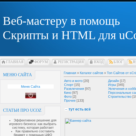
Веб-мастеру в помощь
Скрипты и HTML для uC
ГЛАВНАЯ
ФОРУМ
РЕГИСТРАЦИЯ
ВХОД
БЛОГ
R
Главная
»
Каталог сайтов
»
Топ Сайтов от sCri
МЕНЮ САЙТА
Авто и мото
[20]
Дизайн
[17]
Спорт
[15]
Игры
[345]
Меню Сайта
Развлечения
[97]
Увлечения и хобб
Кино
[97]
Персональные са
Фото
[2]
Строительство
[1
Прочее
[133]
тут есть всё
СТАТЬИ ПРО UCOZ
Эффективное решение для
игрового бизнеса: как выбрать
систему, которая работает
Как правильно составить
бюджет с помощью ЦФО