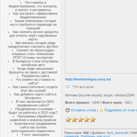
Что главное в
бюджетировании, это контроль,
а значит, и регламенты
Как построить эффективное
бюджетирование
Каким компаниям сегодня
часто требуются переводы на
турецкий
Как сменить регион аккаунта
для оплаты через зарубежные
карты
Как именно сегодня люди
предпочитают смотреть футбол
Сможет ли «Краснодар»
впервые стать чемпионом
РПЛ? Отзывы экспертов!
В Беларуси стали популярны
китайские авто
Когда люди заказывают
фуршеты на заказ с доставкой
Разработка сайта
http://monitoringss.ucoz.ru/
Что влияет на стоимость
сайта?
ТУт все есть!
Как самостоятельно создать
блог без усилий
Как добавить карту сайта в
Контакы [icq или skype]: skype: sdsdsa12345
Wordpress
В чем заключается SEO-
Всего пришло
- 1940 |
Всего ушло
- 542 |
продвижение сайта?
Продвижение ссылками –
Оставить отзыв
|
Подробнее об этом 
будет ли работать в 2015 году?
Программы обработки,
сравнения и анализа прайсов
Комплексное продвижение
сайта как основа
репутационного маркетинга
Переходов
:
542
|
Добавил
:
love_novocu6
|
Рей
У кого заказывать
серверов
,
Шаблоны для ucoz