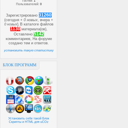
Гостей:
1
Пользователей:
0
31260
Зарегистрировано
(сегодня +
0 новых
, вчера +
)
В каталоге файлов
0 новых
,
1130
материала(ов),
5142
Оставлено
комментариев, На форуме
создано
тем и
ответов.
установить такую статистику
БЛОК ПРОГРАММ
Установить себе такой Блок
Скрипты и HTML для uCOz