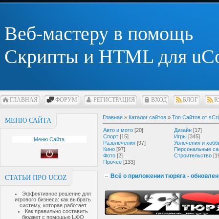
Веб-мастеру в помощь
Скрипты и HTML для uC
ГЛАВНАЯ
ФОРУМ
РЕГИСТРАЦИЯ
ВХОД
БЛОГ
R
Главная
»
Каталог сайтов
»
Топ Сайтов от sCri
МЕНЮ САЙТА
Авто и мото
[20]
Дизайн
[17]
Спорт
[15]
Игры
[345]
Меню Сайта
Развлечения
[97]
Увлечения и хобб
Кино
[97]
Персональные са
Фото
[2]
Строительство
[1
Прочее
[133]
Всё о приложении тюряга - обновле
СТАТЬИ ПРО UCOZ
Эффективное решение для
игрового бизнеса: как выбрать
систему, которая работает
Как правильно составить
бюджет с помощью ЦФО