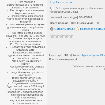
Что главное в
http://vor.ucoz.net
бюджетировании, это контроль,
а значит, и регламенты
Всё о приложении тюряга - обновления
Как построить эффективное
приложения,боссы,яды
бюджетирование
Каким компаниям сегодня
Контакы [icq или skype]: 534665765
часто требуются переводы на
турецкий
Всего пришло
- 1885 |
Всего ушло
- 808 |
Как сменить регион аккаунта
для оплаты через зарубежные
Оставить отзыв
|
Подробнее об этом 
карты
Как именно сегодня люди
предпочитают смотреть футбол
Сможет ли «Краснодар»
впервые стать чемпионом
РПЛ? Отзывы экспертов!
В Беларуси стали популярны
китайские авто
Когда люди заказывают
Переходов
:
808
|
Добавил
:
Администратор899
фуршеты на заказ с доставкой
Разработка сайта
Всего комментариев
:
0
Что влияет на стоимость
сайта?
Добавлять комментарии мо
Как самостоятельно создать
блог без усилий
Как добавить карту сайта в
Wordpress
В чем заключается SEO-
продвижение сайта?
Продвижение ссылками –
будет ли работать в 2015 году?
Программы обработки,
сравнения и анализа прайсов
Комплексное продвижение
сайта как основа
репутационного маркетинга
У кого заказывать