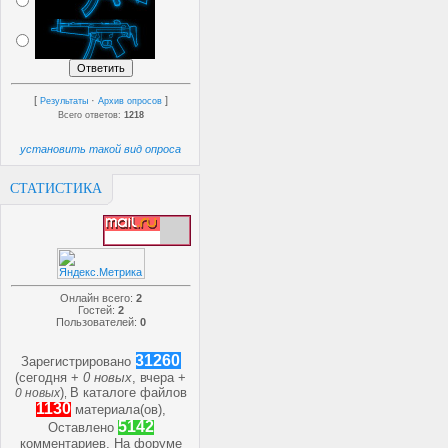
[
·
]
Результаты
Архив опросов
Всего ответов:
1218
установить такой вид опроса
СТАТИСТИКА
Онлайн всего:
2
Гостей:
2
Пользователей:
0
31260
Зарегистрировано
(сегодня +
0 новых
, вчера +
)
В каталоге файлов
0 новых
,
1130
материала(ов),
5142
Оставлено
комментариев, На форуме