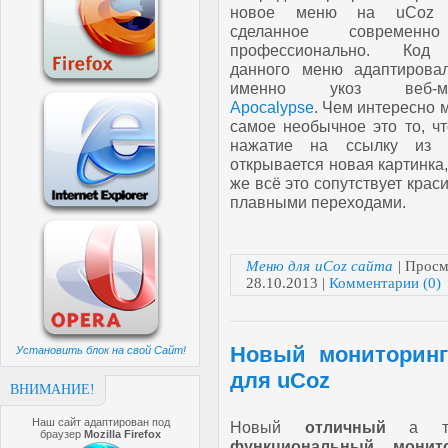
новое меню на uCoz с
сделанное современ
профессионально. Код
данного меню адаптирова
именно укоз веб-ма
Apocalypse
. Чем интересно 
самое необычное это то, ч
нажатие на ссылку из
открывается новая картинка,
же всё это сопутствует кра
плавными переходами.
Меню для uCoz сайта
| Просм
28.10.2013
|
Комментарии (0)
Новый мониторинг 
Установить блок на свой Сайт!
для uCoz
ВНИМАНИЕ!
Наш сайт адаптирован под
Новый
отличный
а та
браузер
Mozilla Firefox
функциональный
монит