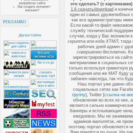
разработку сайта
это сделать? (с картинками)
Как создать интернет-
1.6 скачать/download
и конечн
магазин?
один из самых дружелюбных со
как все администраторы имею
РЕКЛАМКО
Если какой-то файл невозможн
службу технической поддержк
Друзья Сайта
случае, когда у Вас возникли 
скрипта
или
кода ХТМЛ
, тогд
рабочих дней админ с удо
совершенно бесплатно
. К
зарегистрироваться на сайте
материалами в социальных се
только используя грамотную ру
сообщения или же МАТ буду у
забанен навсегда, так что буд
Наш портал уже давно обз
социальных сетях как Facebo
группу
], Twitter [
ссылка на ак
обновления во всех из них, 
является сильно коммерческим
баннеры и всплывающие окна,
ежедневно. Мы не занимаемс
админов малолеток, не про
поэтому портал обновляется не
Вам придётся по душе. На да