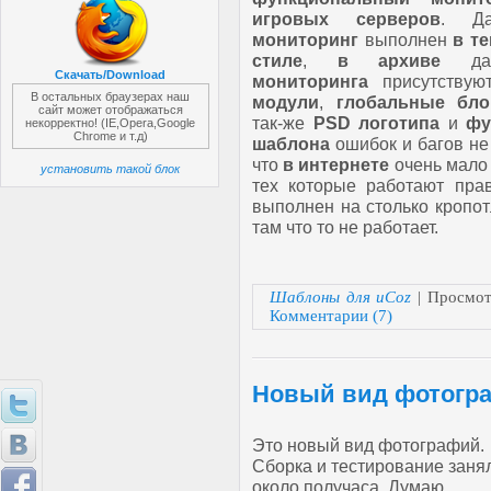
игровых серверов
. Да
мониторинг
выполнен
в т
стиле
,
в архиве
дан
Скачать/Download
мониторинга
присутствую
В остальных браузерах наш
модули
,
глобальные бло
сайт может отображаться
так-же
PSD
логотипа
и
фу
некорректно! (IE,Opera,Google
Chrome и т.д)
шаблона
ошибок и багов не
что
в интернете
очень мал
установить такой блок
тех которые работают пра
выполнен на столько кропот
там что то не работает.
Шаблоны для uCoz
| Просмот
Комментарии (7)
Новый вид фотогра
Это новый вид фотографий.
Сборка и тестирование заня
около получаса. Думаю,