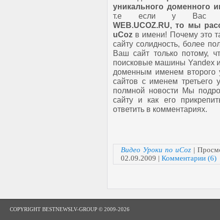
уникального доменного 
т.е если у Ва
WEB.UCOZ.RU, то мы расс
uCoz
в имени! Почему это т
сайту солидность, более по
Ваш сайт только потому, ч
поисковые машины Yandex и 
доменным именем второго у
сайтов с именем третьего у
полмной новости Мы подро
сайту и как его прикреп
ответить в комментариях.
Видео Уроки по uCoz
| Просмо
02.09.2009
|
Комментарии (6)
COPYRIGHT BESTNEWSLV-GROUP © 2009-2026