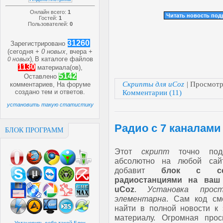
Онлайн всего:
1
Читать новость по
Гостей:
1
Пользователей:
0
31260
Зарегистрировано
(сегодня +
0 новых
, вчера +
)
В каталоге файлов
0 новых
,
1130
материала(ов),
5142
Оставлено
Скрипты для uCoz
| Просмотр
комментариев, На форуме
создано
тем и
ответов.
Комментарии (11)
установить такую статистику
Радио с 7 каналами 
БЛОК ПРОГРАММ
Этот
скрипт
точно подо
абсолютно на любой сай
добавит
блок с с
радиостанциями на ваш
uCoz
.
Установка прос
элементарна
. Сам код см
найти в полной новости к 
материалу. Огромная прос