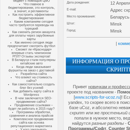
бюджет с помощью ЦФО
Дата рождения:
12 Апреля
Что главное в
бюджетировании, это контроль,
E-mail:
Адрес ск
а значит, и регламенты
Как построить эффективное
Место проживания:
Беларусь
бюджетирование
Каким компаниям сегодня
Штат:
Minsk
часто требуются переводы на
турецкий
Город:
Minsk
Как сменить регион аккаунта
для оплаты через зарубежные
карты
Как именно сегодня люди
|
комме
предпочитают смотреть футбол
Сможет ли «Краснодар»
впервые стать чемпионом
РПЛ? Отзывы экспертов!
В Беларуси стали популярны
ИНФОРМАЦИЯ О ПРО
китайские авто
Когда люди заказывают
СКРИПТ
фуршеты на заказ с доставкой
Разработка сайта
Что влияет на стоимость
сайта?
Как самостоятельно создать
Привет
новичкам и професс
блог без усилий
Как добавить карту сайта в
проекте под названием -
Помощ
Wordpress
[
www.scripts-for-ucoz.ru
]! Е
В чем заключается SEO-
продвижение сайта?
yandex, то скорее всего в по
Продвижение ссылками –
базе uCoz, и абсолютно нева
будет ли работать в 2015 году?
Программы обработки,
скрипт
или же
простенький 
сравнения и анализа прайсов
попали в нужное место, ве
Комплексное продвижение
сайта как основа
найдутся
разные разделы
-
репутационного маркетинга
Программы/Софт
,
Counter S
У кого заказывать