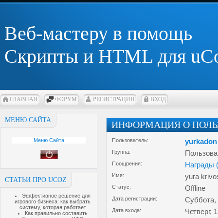
Веб-мастеру в помощь
Скрипты и HTML для uC
ГЛАВНАЯ
ФОРУМ
РЕГИСТРАЦИЯ
ВХОД
МЕНЮ САЙТА
ИНФОРМАЦИЯ О ПОЛЬ
Меню Сайта
Пользователь:
yurkadon
Группа:
Пользова
Поощрения:
Награды 
Имя:
yura krivo
СТАТЬИ ПРО UCOZ
Статус:
Offline
Эффективное решение для
Дата регистрации:
Суббота, 
игрового бизнеса: как выбрать
систему, которая работает
Дата входа:
Четверг, 1
Как правильно составить