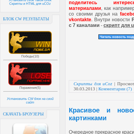
Установить себе такой Блок
поделитесь интерес
Скрипты и HTML для uCOz
материалами
, как например
со своими друзья на
faceb
БЛОК CW РЕЗУЛЬТАТЫ
vkontakte
. Внутри новости
с 7 каналами
-
скрипт для 
Читать новость по
Победы(10)
Скрипты для uCoz
| Просмот
Поражения(5)
30.03.2013
|
Комментарии (7)
Установить CW блок на свой
сайт
Красивое и нов
СКАЧАТЬ БРОУЗЕРЫ
картинками
Очередное прекрасное крас