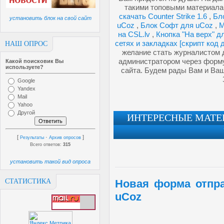
такими топовыми материала
скачать Counter Strike 1.6
,
Бл
установить блок на свой сайт
uCoz
,
Блок Софт для uCoz
,
М
на CSL.lv
,
Кнопка "На верх" 
сетях и закладках [скрипт код 
НАШ ОПРОС
желание стать журналистом д
администратором через форму
Какой поисковик Вы
используете?
сайта. Будем рады Вам и Ва
Google
Yandex
Mail
Yahoo
Другой
ИНТЕРЕСНЫЕ МАТЕР
[
·
]
Результаты
Архив опросов
Всего ответов:
315
установить такой вид опроса
СТАТИСТИКА
Новая форма отпра
uCoz