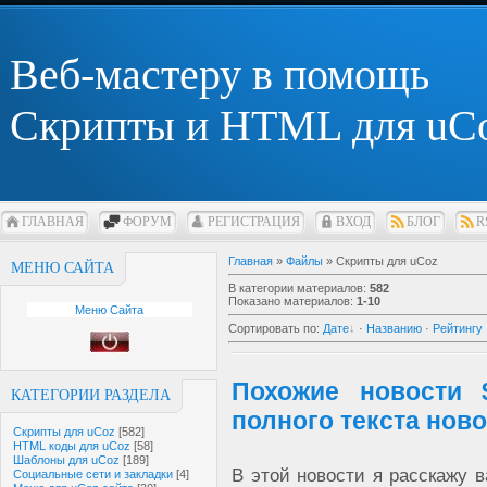
Веб-мастеру в помощь
Скрипты и HTML для uC
ГЛАВНАЯ
ФОРУМ
РЕГИСТРАЦИЯ
ВХОД
БЛОГ
R
Главная
»
Файлы
» Скрипты для uCoz
МЕНЮ САЙТА
В категории материалов
:
582
Показано материалов
:
1-10
Меню Сайта
Сортировать по
:
Дате
·
Названию
·
Рейтингу
Похожие новости 
КАТЕГОРИИ РАЗДЕЛА
полного текста нов
Скрипты для uCoz
[582]
HTML коды для uCoz
[58]
Шаблоны для uCoz
[189]
В этой новости я расскажу 
Социальные сети и закладки
[4]