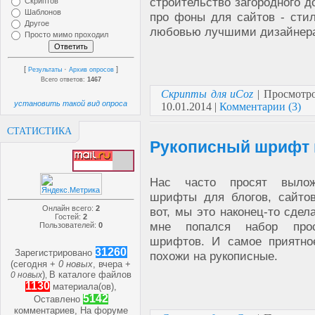
строительство загородного д
Скриптов
Шаблонов
про фоны для сайтов - сти
Другое
любовью лучшими дизайнера
Просто мимо проходил
[
·
]
Результаты
Архив опросов
Всего ответов:
1467
Скрипты для uCoz
| Просмотро
установить такой вид опроса
10.01.2014
|
Комментарии (3)
СТАТИСТИКА
Рукописный шрифт 
Нас часто просят выло
шрифты для блогов, сайто
Онлайн всего:
2
вот, мы это наконец-то сдел
Гостей:
2
мне попался набор про
Пользователей:
0
шрифтов. И самое приятно
31260
Зарегистрировано
похожи на рукописные.
(сегодня +
0 новых
, вчера +
)
В каталоге файлов
0 новых
,
1130
материала(ов),
5142
Оставлено
комментариев, На форуме