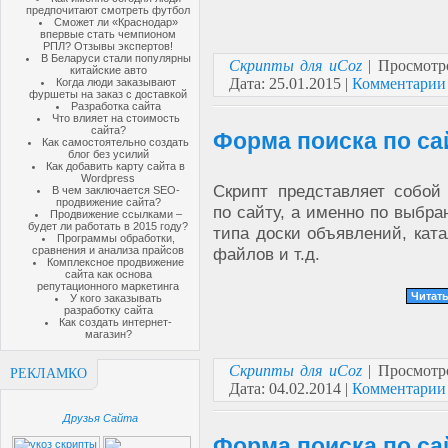
предпочитают смотреть футбол
Сможет ли «Краснодар»
впервые стать чемпионом
РПЛ? Отзывы экспертов!
В Беларуси стали популярны
Скрипты для uCoz
| Просмотр
китайские авто
Дата:
25.01.2015
|
Комментарии 
Когда люди заказывают
фуршеты на заказ с доставкой
Разработка сайта
Что влияет на стоимость
сайта?
Форма поиска по са
Как самостоятельно создать
блог без усилий
Как добавить карту сайта в
Wordpress
Скрипт представляет собой
В чем заключается SEO-
продвижение сайта?
по сайту, а именно по выбр
Продвижение ссылками –
будет ли работать в 2015 году?
типа доски объявлений, ката
Программы обработки,
сравнения и анализа прайсов
файлов и т.д.
Комплексное продвижение
сайта как основа
репутационного маркетинга
Читать
У кого заказывать
разработку сайта
Как создать интернет-
магазин?
Скрипты для uCoz
| Просмотр
РЕКЛАМКО
Дата:
04.02.2014
|
Комментарии 
Друзья Сайта
Форма поиска по са