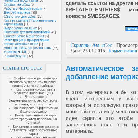
Меню для uCoz сайта
[30]
сделать ссылки на другие 
Опросы на uCoz
[6]
Работа с Информерами
[7]
$RELATED_ENTRIES$ ме
Для Веб мастера
[90]
новости $MESSAGE$
.
CSS стили для uCoz
[15]
Как это сделать? (для новичков с
картинками)
[11]
Видео Уроки по uCoz
[2]
Читать
Полезное для пользователей
[45]
Counter Strike мониторинг
[5]
Регистрация и прикрепление
своего домена к uCoz
[1]
Скрипты для uCoz
| Просмотр
Новости сайта scripts-for-ucoz
[47]
Дата:
25.01.2015
|
Комментарии 
Учебник HTML
[11]
Разное/Другое
[12]
Автоматическое 
СТАТЬИ ПРО UCOZ
добавление материа
Эффективное решение для
игрового бизнеса: как выбрать
систему, которая работает
Как правильно составить
В этом материале я бы хот
бюджет с помощью ЦФО
Что главное в
очень интересным и важн
бюджетировании, это контроль,
который я использую практ
а значит, и регламенты
Как построить эффективное
моих сайтах, а их у меня ок
бюджетирование
Каким компаниям сегодня
идея скрипта это чтобы 
часто требуются переводы на
турецкий
заполнялось поле теги п
Как сменить регион аккаунта
материала.
для оплаты через зарубежные
карты
Как именно сегодня люди