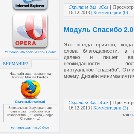
Скрипты для uCoz
| Просмотр
16.12.2013
|
Комментарии (0)
Модуль Спасибо 2.0
Это всегда приятно, когда
слова благодарности, а 
Установить блок на свой Сайт!
далеко и пишет ва
неожиданности - пос
ВНИМАНИЕ!
виртуальное "спасибо". Отли
Наш сайт адаптирован под
моему. Дизайн минималичтич
браузер
Mozilla Firefox
Скачать/Download
Скрипты для uCoz
| Просмотр
16.12.2013
|
Комментарии (3)
В остальных браузерах наш
сайт может отображаться
некорректно! (IE,Opera,Google
1-10
11
Chrome и т.д)
установить такой блок