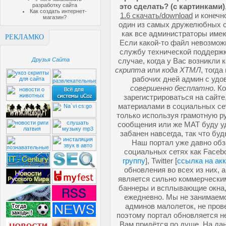
разработку сайта
это сделать? (с картинками)
Как создать интернет-
1.6 скачать/download
и конечн
магазин?
один из самых дружелюбных со
как все администраторы имею
РЕКЛАМКО
Если какой-то файл невозможн
службу технической поддержк
Друзья Сайта
случае, когда у Вас возникли 
скрипта
или
кода ХТМЛ
, тогд
рабочих дней админ с удо
совершенно бесплатно
. К
зарегистрироваться на сайте
материалами в социальных се
только используя грамотную ру
сообщения или же МАТ буду у
забанен навсегда, так что буд
Наш портал уже давно обз
социальных сетях как Facebo
группу
], Twitter [
ссылка на ак
обновления во всех из них, 
является сильно коммерческим
баннеры и всплывающие окна,
ежедневно. Мы не занимаемс
админов малолеток, не про
поэтому портал обновляется не
Вам придётся по душе. На да