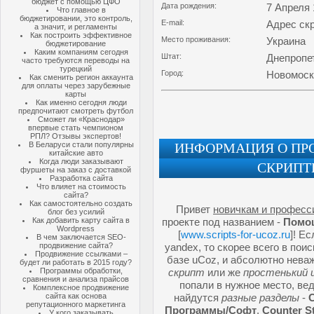
бюджет с помощью ЦФО
Дата рождения:
7 Апреля 
Что главное в
бюджетировании, это контроль,
E-mail:
Адрес ск
а значит, и регламенты
Как построить эффективное
Место проживания:
Украина
бюджетирование
Каким компаниям сегодня
Штат:
Днепропе
часто требуются переводы на
турецкий
Город:
Новомоск
Как сменить регион аккаунта
для оплаты через зарубежные
карты
Как именно сегодня люди
предпочитают смотреть футбол
Сможет ли «Краснодар»
впервые стать чемпионом
РПЛ? Отзывы экспертов!
В Беларуси стали популярны
ИНФОРМАЦИЯ О ПРО
китайские авто
Когда люди заказывают
СКРИПТ
фуршеты на заказ с доставкой
Разработка сайта
Что влияет на стоимость
сайта?
Как самостоятельно создать
Привет
новичкам и професс
блог без усилий
Как добавить карту сайта в
проекте под названием -
Помощ
Wordpress
[
www.scripts-for-ucoz.ru
]! Е
В чем заключается SEO-
продвижение сайта?
yandex, то скорее всего в по
Продвижение ссылками –
базе uCoz, и абсолютно нева
будет ли работать в 2015 году?
Программы обработки,
скрипт
или же
простенький 
сравнения и анализа прайсов
попали в нужное место, ве
Комплексное продвижение
сайта как основа
найдутся
разные разделы
-
репутационного маркетинга
Программы/Софт
,
Counter S
У кого заказывать