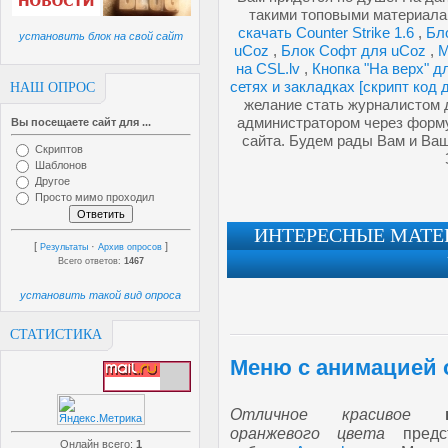
такими топовыми материала
скачать Counter Strike 1.6
,
Бл
установить блок на свой сайт
uCoz
,
Блок Софт для uCoz
,
М
на CSL.lv
,
Кнопка "На верх" 
сетях и закладках [скрипт код 
НАШ ОПРОС
желание стать журналистом д
администратором через форму
Вы посещаете сайт для ...
сайта. Будем рады Вам и Ва
Скриптов
Шаблонов
Другое
Просто мимо проходил
ИНТЕРЕСНЫЕ МАТЕР
[
·
]
Результаты
Архив опросов
Всего ответов:
1467
установить такой вид опроса
СТАТИСТИКА
Меню с анимацией 
Отличное красивое
оранжевого цвета
предс
Онлайн всего:
1