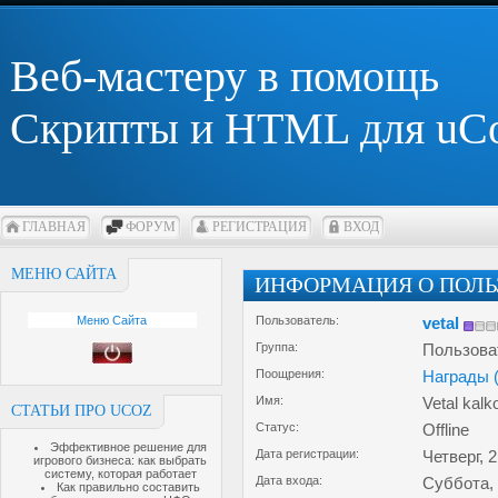
Веб-мастеру в помощь
Скрипты и HTML для uC
ГЛАВНАЯ
ФОРУМ
РЕГИСТРАЦИЯ
ВХОД
МЕНЮ САЙТА
ИНФОРМАЦИЯ О ПОЛЬ
Меню Сайта
Пользователь:
vetal
Группа:
Пользова
Поощрения:
Награды 
Имя:
Vetal kalk
СТАТЬИ ПРО UCOZ
Статус:
Offline
Эффективное решение для
Дата регистрации:
Четверг, 2
игрового бизнеса: как выбрать
систему, которая работает
Дата входа:
Суббота, 
Как правильно составить