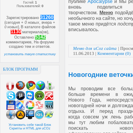
публике
Apocalypse
и Мы р
Гостей:
1
Пользователей:
0
вновь поделиться
творчеством.
Меню
подойдё
31260
Зарегистрировано
необычного на сайте, но хоч
(сегодня +
0 новых
, вчера +
такое меню придётся
подст
)
В каталоге файлов
0 новых
,
вписывалось.
1130
материала(ов),
5142
Оставлено
комментариев, На форуме
создано
тем и
ответов.
Меню для uCoz сайта
| Просм
11.06.2013
|
Комментарии (0)
установить такую статистику
БЛОК ПРОГРАММ
Новогодние веточки
Мы проводим все боль
больше времени в ожи
Нового Года, непосредст
новогодней ночи и долгожд
отдыха. И перед праздн
когда совсем уж лень рабо
мы тут любим побаловат
Установить себе такой Блок
поискать нового
Скрипты и HTML для uCOz