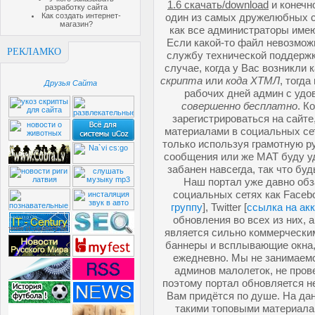
1.6 скачать/download
и конечн
разработку сайта
Как создать интернет-
один из самых дружелюбных со
магазин?
как все администраторы имею
Если какой-то файл невозможн
РЕКЛАМКО
службу технической поддержк
случае, когда у Вас возникли 
скрипта
или
кода ХТМЛ
, тогд
Друзья Сайта
рабочих дней админ с удо
совершенно бесплатно
. К
зарегистрироваться на сайте
материалами в социальных се
только используя грамотную ру
сообщения или же МАТ буду у
забанен навсегда, так что буд
Наш портал уже давно обз
социальных сетях как Facebo
группу
], Twitter [
ссылка на ак
обновления во всех из них, 
является сильно коммерческим
баннеры и всплывающие окна,
ежедневно. Мы не занимаемс
админов малолеток, не про
поэтому портал обновляется не
Вам придётся по душе. На да
такими топовыми материала