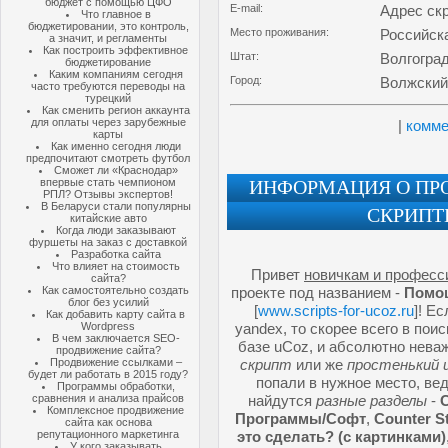
бюджет с помощью ЦФО
E-mail:
Адрес ск
Что главное в
бюджетировании, это контроль,
Место проживания:
Российск
а значит, и регламенты
Как построить эффективное
Штат:
Волгогра
бюджетирование
Каким компаниям сегодня
Город:
Волжский
часто требуются переводы на
турецкий
Как сменить регион аккаунта
для оплаты через зарубежные
|
комме
карты
Как именно сегодня люди
предпочитают смотреть футбол
Сможет ли «Краснодар»
впервые стать чемпионом
ИНФОРМАЦИЯ О ПРО
РПЛ? Отзывы экспертов!
В Беларуси стали популярны
СКРИПТ
китайские авто
Когда люди заказывают
фуршеты на заказ с доставкой
Разработка сайта
Что влияет на стоимость
Привет
новичкам и професс
сайта?
Как самостоятельно создать
проекте под названием -
Помощ
блог без усилий
[
www.scripts-for-ucoz.ru
]! Е
Как добавить карту сайта в
Wordpress
yandex, то скорее всего в по
В чем заключается SEO-
базе uCoz, и абсолютно нева
продвижение сайта?
Продвижение ссылками –
скрипт
или же
простенький 
будет ли работать в 2015 году?
попали в нужное место, ве
Программы обработки,
сравнения и анализа прайсов
найдутся
разные разделы
-
Комплексное продвижение
Программы/Софт
,
Counter S
сайта как основа
репутационного маркетинга
это сделать? (с картинками)
У кого заказывать