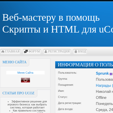
Веб-мастеру в помощь
Скрипты и HTML для uC
ГЛАВНАЯ
ФОРУМ
РЕГИСТРАЦИЯ
ВХОД
МЕНЮ САЙТА
ИНФОРМАЦИЯ О ПОЛЬ
Меню Сайта
Пользователь:
Sprunk
Группа:
Пользова
Поощрения:
Награды 
Имя:
Николай 
СТАТЬИ ПРО UCOZ
Статус:
Offline
Эффективное решение для
Дата регистрации:
Понедельн
игрового бизнеса: как выбрать
систему, которая работает
Дата входа:
Среда, 24
Как правильно составить