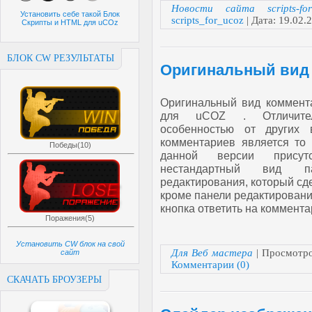
Новости сайта scripts-for
Установить себе такой Блок
scripts_for_ucoz
| Дата:
19.02.
Скрипты и HTML для uCOz
БЛОК CW РЕЗУЛЬТАТЫ
Оригинальный вид
Оригинальный вид коммент
для uCOZ . Отличител
особенностью от других 
комментариев является то 
Победы(10)
данной версии присутс
нестандартный вид па
редактирования, который сд
кроме панели редактирования
кнопка ответить на коммента
Поражения(5)
Установить CW блок на свой
Для Веб мастера
| Просмотро
сайт
Комментарии (0)
СКАЧАТЬ БРОУЗЕРЫ