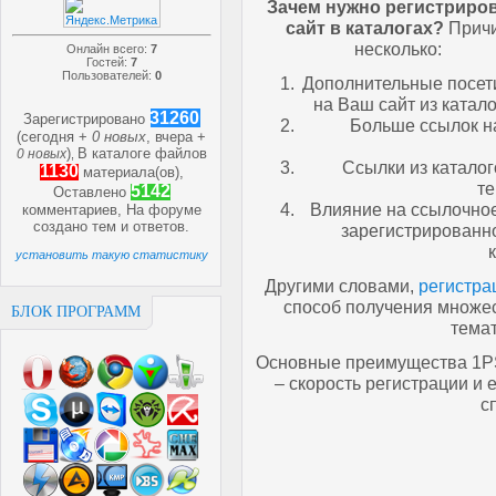
Зачем нужно регистриро
сайт в каталогах?
Прич
несколько:
Онлайн всего:
7
Гостей:
7
Пользователей:
0
Дополнительные посет
на Ваш сайт из катало
31260
Зарегистрировано
Больше ссылок на
(сегодня +
0 новых
, вчера +
)
В каталоге файлов
0 новых
,
Ссылки из каталог
1130
материала(ов),
те
5142
Оставлено
Влияние на ссылочное
комментариев, На форуме
создано
тем и
ответов.
зарегистрированно
установить такую статистику
Другими словами,
регистра
способ получения множе
БЛОК ПРОГРАММ
темат
Основные преимущества 1PS
– скорость регистрации 
с