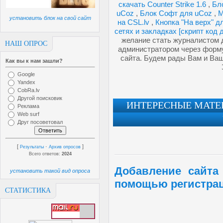
скачать Counter Strike 1.6
,
Бл
uCoz
,
Блок Софт для uCoz
,
М
установить блок на свой сайт
на CSL.lv
,
Кнопка "На верх" 
сетях и закладках [скрипт код 
желание стать журналистом д
НАШ ОПРОС
администратором через форму
сайта. Будем рады Вам и Ва
Как вы к нам зашли?
Google
Yandex
CobRa.lv
Другой поисковик
ИНТЕРЕСНЫЕ МАТЕР
Реклама
Web surf
Друг посоветовал
[
·
]
Результаты
Архив опросов
Всего ответов:
2024
Добавление сайта
установить такой вид опроса
помощью регистрац
СТАТИСТИКА