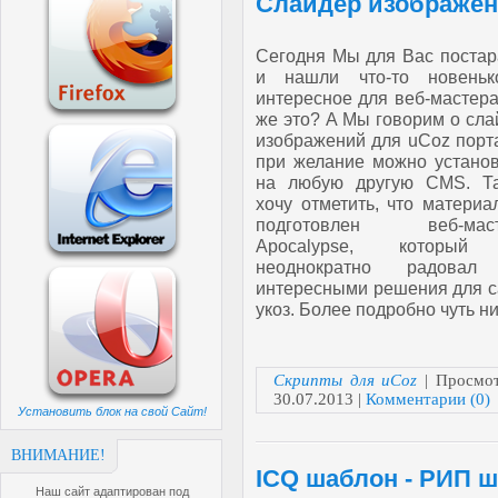
Слайдер изображен
Сегодня Мы для Вас постар
и нашли что-то новень
интересное для веб-мастер
же это? А Мы говорим о сл
изображений для uCoz порт
при желание можно установ
на любую другую CMS. Т
хочу отметить, что матери
подготовлен веб-маст
Apocalypse, который
неоднократно радовал
интересными решения для с
укоз. Более подробно чуть н
Скрипты для uCoz
| Просмот
30.07.2013
|
Комментарии (0)
Установить блок на свой Сайт!
ВНИМАНИЕ!
ICQ шаблон - РИП ш
Наш сайт адаптирован под