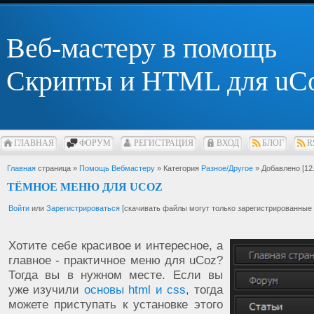
Веб-мастеру в помощь
Скрипты и HTML для uC
ГЛАВНАЯ
ФОРУМ
РЕГИСТРАЦИЯ
ВХОД
БЛОГ
R
Главная
страница »
Помощь Вебмастеру
» Категория
Разное/Другое
» Добавлено [12.
ТЁМНОЕ МЕНЮ ДЛЯ UCOZ
Войти
или
Зарегистрироваться
[скачивать файлы могут только зарегистрированные 
Хотите себе красивое и интересное, а
главное - практичное меню для uCoz?
Тогда вы в нужном месте. Если вы
уже изучили
основы html и css
, тогда
можете приступать к установке этого