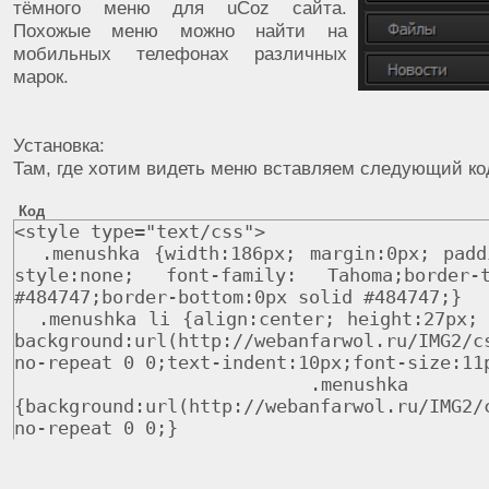
тёмного меню для uCoz сайта.
Похожые меню можно найти на
мобильных телефонах различных
марок.
Установка:
Там, где хотим видеть меню вставляем следующий ко
Код
<style
type
=
"text/css"
>
.
menushka
{
width
:
186px
;
margin
:
0px
;
padd
style
:
none
;
font
-
family
:
Tahoma
;
border
-
#484747;border-bottom:0px solid #484747;}
.
menushka li
{
align
:
center
;
height
:
27px
;
background
:
url
(
http
:
//webanfarwol.ru/IMG2/c
no-repeat 0 0;text-indent:10px;font-size:
.
menushk
{
background
:
url
(
http
:
//webanfarwol.ru/IMG2/
no-repeat 0 0;}
.
menushka li
:
hover a
:
link
,
.
menushka li
:
hover a
:
active
,