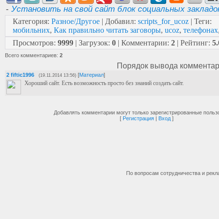
href
=
"http://webanfarwol.ru/forum"
>
Форум
</A
-
Установить на свой сайт блок социальных закладо
<li
class
=
"m"
><a
Категория
:
Разное/Другое
|
Добавил
:
scripts_for_ucoz
|
Теги
:
href
=
"http://webanfarwol.ru/publ"
>
Статьи
</A
мобильних
,
Как правильно читать заговоры
,
ucoz
,
телефонах
<li
class
=
"m"
><a
Просмотров
:
9999
|
Загрузок
:
0
|
Комментарии
:
2
|
Рейтинг
:
5.
href
=
"http://webanfarwol.ru/load"
>
Файлы
</A>
<li
class
=
"m"
><a
Всего комментариев
:
2
href
=
"http://webanfarwol.ru/news"
Порядок вывода комментар
>
Новости
</
</ul>
2
fiftic1996
[
Материал
]
(19.11.2014 13:56)
Хороший сайт. Есть возможность просто без знаний создать сайт.
Добавлять комментарии могут только зарегистрированные польз
[
Регистрация
|
Вход
]
По вопросам сотрудничества и рек