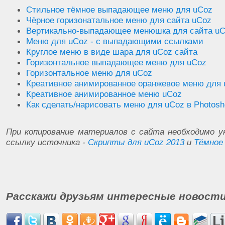
.
menushka li
:
hover a
:
visited
{
colo
Стильное тёмное выпадающее меню для uCoz
shadow:0 0 3px #313131;padding-top:3;}
Чёрное горизонатальное меню для сайта uCoz
.
menushka li
:
first
-
child
{
border
:
0
;}
Вертикально-выпадающее менюшка для сайта u
.
menushka li a
:
link
,
Меню для uCoz - с выпадающими ссылками
.
menushka li a
:
active
,
Круглое меню в виде шара для uCoz сайта
.
menushka li a
:
visited
{
height
:
22px
;
d
color
Горизонтальное выпадающее меню для uCoz
:
#959595;padding-top:3;}
.
menushka li a
:
hover
{
text
-
decoratio
Горизонтальное меню для uCoz
shadow
:
0
0
3px
#313131;}
Креативное анимированное оранжевое меню для 
.
rblock
{
Креативное анимированное меню uCoz
color
:
#969696;
Как сделать/нарисовать меню для uCoz в Photosh
text
-
shadow
:
0.1em
0.1em
#141414;
}
При копирование материалов с сайта необходимо 
.
rblock1
{
ссылку источника -
Скрипты для uCoz 2013
и
Тёмное
color
:
#565656;
text
-
shadow
:
0.1em
0.1em
#000000;
}
</style><script
type
=
"t
src
=
"http://webanfarwol.ru/JS/ves.js"
></scr
<ul
class
=
"menushka"
>
Расскажи друзьям интересные новости
<li
class
=
"m"
><a
href
=
"http://webanfarwol.ru"
>
Главная страни
<li
class
=
"m"
><a