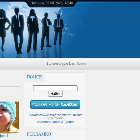
Пятница, 07.08.2026, 17:46
Приветствую Вас
,
Гость
ПОИСК
установить такую кнопку twitter
или такую
красивая кнопка Twitter
РЕКЛАМКО
фия 1