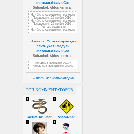
фотоальбомы uCoz
Sultanbek Ajdos
написал:
Не убрать календарики правильно
Понедельник, 22 ноября 2010 г.
Не убрать календарики правильно
Понедельник, 22 ноября 2010 г.
Поставь правильно
Не убрать календарики правильно
Новость:
Фото галерея для
сайта укоз - модуль
фотоальбомы uCoz
Sultanbek Ajdos
написал:
Отрывные календари 2022 г.
Карманные календарики 2010 г.
Читать все комментарии
ТОП КОММЕНТАТОРОВ
1
2
scripts_for_ucoz
Apocalypse
3
4