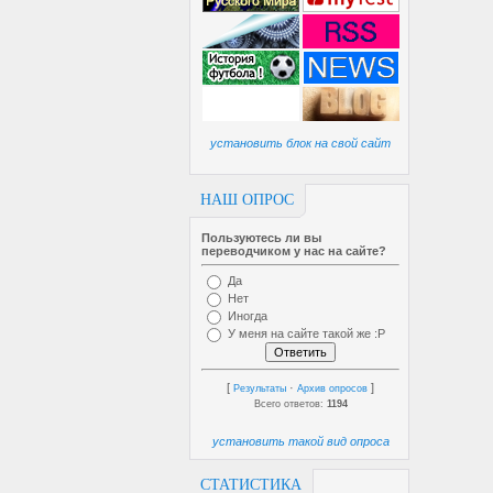
установить блок на свой сайт
НАШ ОПРОС
Пользуютесь ли вы
переводчиком у нас на сайте?
Да
Нет
Иногда
У меня на сайте такой же :P
[
·
]
Результаты
Архив опросов
Всего ответов:
1194
установить такой вид опроса
СТАТИСТИКА