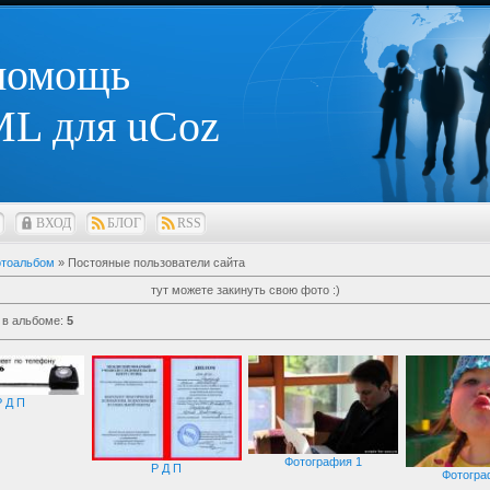
 помощь
L для uCoz
ВХОД
БЛОГ
RSS
тоальбом
» Постояные пользователи сайта
тут можете закинуть свою фото :)
 в альбоме
:
5
Р Д П
Фотография 1
Р Д П
Фотогра