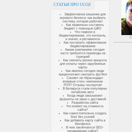
СТАТЬИ ПРО UCOZ
Эффективное решение для
игрового бизнеса: как выбрать
систему, которая работает
Как правильно составить
бюджет с помощью ЦФО
Что главное в
бюджетировании, это контроль,
C
а значит, и регламенты
Как построить эффективное
бюджетирование
Каким компаниям сегодня
часто требуются переводы на
турецкий
Как сменить регион аккаунта
для оплаты через зарубежные
карты
Как именно сегодня люди
предпочитают смотреть футбол
Сможет ли «Краснодар»
впервые стать чемпионом
РПЛ? Отзывы экспертов!
В Беларуси стали популярны
китайские авто
Когда люди заказывают
фуршеты на заказ с доставкой
Разработка сайта
Что влияет на стоимость
сайта?
Как самостоятельно создать
блог без усилий
Как добавить карту сайта в
Wordpress
В чем заключается SEO-
продвижение сайта?