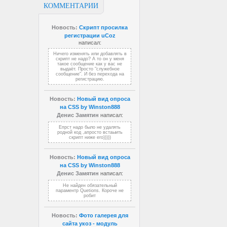
КОММЕНТАРИИ
Новость:
Скрипт просилка
регистрации uCoz
написал:
Ничего изменять или добавлять в
скрипт не надо? А то он у меня
такое сообщение как у вас не
выдаёт. Просто "служебное
сообщение". И без перехода на
регистрацию.
Новость:
Новый вид опроса
на CSS by Winston888
Денис Замятин
написал:
Епрст надо было не удалять
родной код ,апросто встаыить
скрипт ниже его)))))
Новость:
Новый вид опроса
на CSS by Winston888
Денис Замятин
написал:
Не найден обязательный
параментр Quetions. Короче не
робит
Новость:
Фото галерея для
сайта укоз - модуль