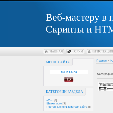
Веб-мастеру в
Скрипты и HTM
ГЛАВНАЯ
ФОРУМ
РЕГИСТРАЦИЯ
Главная
»
Фо
МЕНЮ САЙТА
Меню Сайта
Фотографий
КАТЕГОРИИ РАЗДЕЛА
uCoz
[0]
Шапки, лого
[3]
Постояные пользователи сайта
[5]