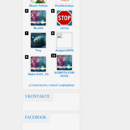
Black-Yellow
Pashkovskyi
5
6
BLoOd
serzw
7
8
Tiny
Aragorn3092
10
9
SCRIPTS-FOR-
Maks-0101_01
UCOZ
установить такой информер
VKONTAKTE
FACEBOOK