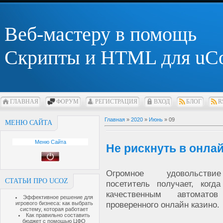
Веб-мастеру в помощь
Скрипты и HTML для uC
ГЛАВНАЯ
ФОРУМ
РЕГИСТРАЦИЯ
ВХОД
БЛОГ
R
Главная
»
2020
»
Июнь
»
09
МЕНЮ САЙТА
Меню Сайта
Не рискнуть в онла
Огромное удовольств
СТАТЬИ ПРО UCOZ
посетитель получает, когд
качественным автомат
Эффективное решение для
проверенного онлайн казино.
игрового бизнеса: как выбрать
систему, которая работает
Как правильно составить
бюджет с помощью ЦФО