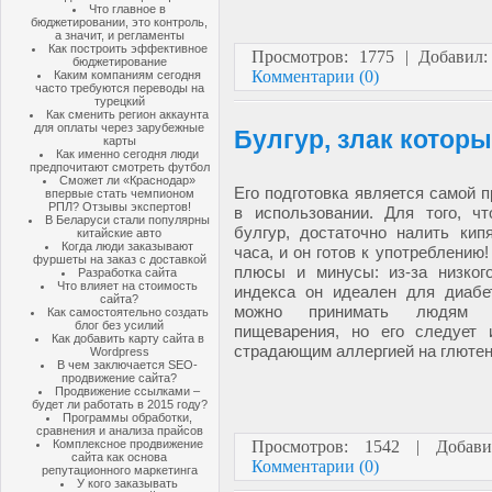
Что главное в
бюджетировании, это контроль,
а значит, и регламенты
Как построить эффективное
Просмотров: 1775 | Добавил
бюджетирование
Комментарии (0)
Каким компаниям сегодня
часто требуются переводы на
турецкий
Как сменить регион аккаунта
для оплаты через зарубежные
Булгур, злак котор
карты
Как именно сегодня люди
предпочитают смотреть футбол
Сможет ли «Краснодар»
Его подготовка является самой п
впервые стать чемпионом
РПЛ? Отзывы экспертов!
в использовании. Для того, чт
В Беларуси стали популярны
булгур, достаточно налить кип
китайские авто
Когда люди заказывают
часа, и он готов к употреблению!
фуршеты на заказ с доставкой
плюсы и минусы: из-за низкого
Разработка сайта
Что влияет на стоимость
индекса он идеален для диабет
сайта?
можно принимать людям 
Как самостоятельно создать
блог без усилий
пищеварения, но его следует 
Как добавить карту сайта в
страдающим аллергией на глютен
Wordpress
В чем заключается SEO-
продвижение сайта?
Продвижение ссылками –
будет ли работать в 2015 году?
Программы обработки,
сравнения и анализа прайсов
Комплексное продвижение
Просмотров: 1542 | Добав
сайта как основа
Комментарии (0)
репутационного маркетинга
У кого заказывать