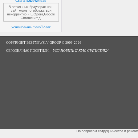
Скачать/Download
В остальных браузерах наш
сайт может отображаться
некорректно! (IE,Opera,Google
Chrome и т.д)
установить такой блок
COPYRIGHT BESTNEWSLV-GROUP © 2009-2026
СЕГОДНЯ НАС ПОСЕТИЛИ: -
УСТАНОВИТЬ ТАКУЮ СТАТИСТИКУ
По вопросам сотрудничества и рекла