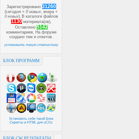
31260
Зарегистрировано
(сегодня +
0 новых
, вчера +
)
В каталоге файлов
0 новых
,
1130
материала(ов),
5142
Оставлено
комментариев, На форуме
создано
тем и
ответов.
установить такую статистику
БЛОК ПРОГРАММ
Установить себе такой Блок
Скрипты и HTML для uCOz
БЛОК CW РЕЗУЛЬТАТЫ