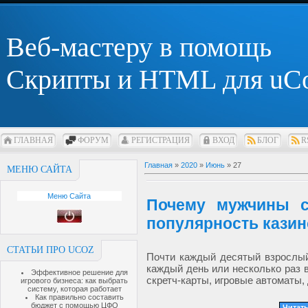
Веб-мастеру в помощь
Скрипты и HTML для uC
ГЛАВНАЯ
ФОРУМ
РЕГИСТРАЦИЯ
ВХОД
БЛОГ
R
Главная
»
2020
»
Июнь
»
27
МЕНЮ САЙТА
Меню Сайта
Почему мужчины с
популярность казин
СТАТЬИ ПРО UCOZ
Почти каждый десятый взрослый
каждый день или несколько раз в
Эффективное решение для
скретч-карты, игровые автоматы, 
игрового бизнеса: как выбрать
систему, которая работает
Как правильно составить
бюджет с помощью ЦФО
Читать