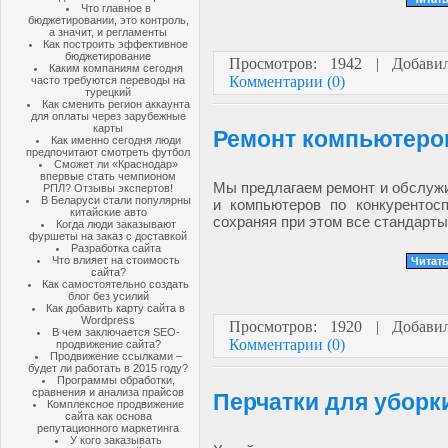
Что главное в
бюджетировании, это контроль,
а значит, и регламенты
Как построить эффективное
бюджетирование
Просмотров: 1942 | Добав
Каким компаниям сегодня
Комментарии (0)
часто требуются переводы на
турецкий
Как сменить регион аккаунта
для оплаты через зарубежные
карты
Ремонт компьютеров
Как именно сегодня люди
предпочитают смотреть футбол
Сможет ли «Краснодар»
впервые стать чемпионом
Мы предлагаем ремонт и обслуж
РПЛ? Отзывы экспертов!
В Беларуси стали популярны
и компьютеров по конкурентос
китайские авто
сохраняя при этом все стандарты
Когда люди заказывают
фуршеты на заказ с доставкой
Разработка сайта
Что влияет на стоимость
Читать
сайта?
Как самостоятельно создать
блог без усилий
Как добавить карту сайта в
Wordpress
Просмотров: 1920 | Добав
В чем заключается SEO-
Комментарии (0)
продвижение сайта?
Продвижение ссылками –
будет ли работать в 2015 году?
Программы обработки,
сравнения и анализа прайсов
Перчатки для уборк
Комплексное продвижение
сайта как основа
репутационного маркетинга
У кого заказывать