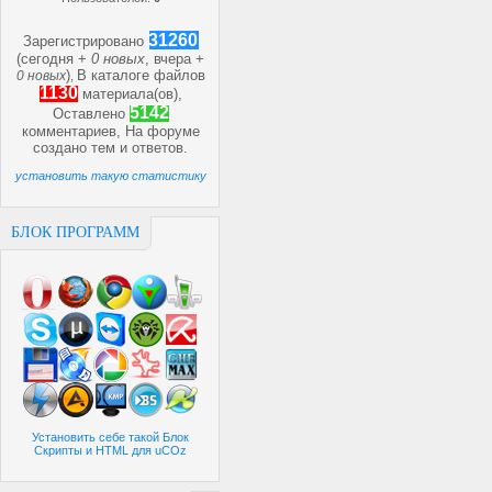
31260
Зарегистрировано
(сегодня +
0 новых
, вчера +
)
В каталоге файлов
0 новых
,
1130
материала(ов),
5142
Оставлено
комментариев, На форуме
создано
тем и
ответов.
установить такую статистику
БЛОК ПРОГРАММ
Установить себе такой Блок
Скрипты и HTML для uCOz