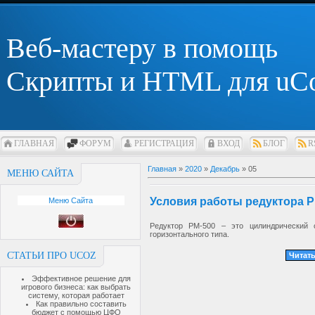
Веб-мастеру в помощь
Скрипты и HTML для uC
ГЛАВНАЯ
ФОРУМ
РЕГИСТРАЦИЯ
ВХОД
БЛОГ
R
Главная
»
2020
»
Декабрь
»
05
МЕНЮ САЙТА
Условия работы редуктора Р
Меню Сайта
Редуктор РМ-500 – это цилиндрический 
горизонтального типа.
СТАТЬИ ПРО UCOZ
Читать
Эффективное решение для
игрового бизнеса: как выбрать
систему, которая работает
Как правильно составить
бюджет с помощью ЦФО