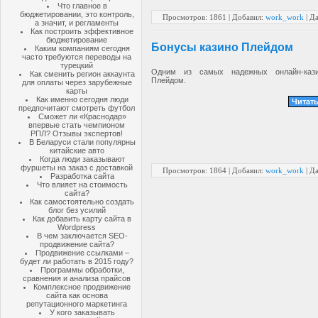
Что главное в
бюджетировании, это контроль,
Просмотров: 1861 | Добавил:
work_work
| Д
а значит, и регламенты
Как построить эффективное
бюджетирование
Бонусы казино Плейдом
Каким компаниям сегодня
часто требуются переводы на
турецкий
Одним из самых надежных онлайн-кази
Как сменить регион аккаунта
Плейдом.
для оплаты через зарубежные
карты
Как именно сегодня люди
Читать
предпочитают смотреть футбол
Сможет ли «Краснодар»
впервые стать чемпионом
РПЛ? Отзывы экспертов!
В Беларуси стали популярны
китайские авто
Когда люди заказывают
фуршеты на заказ с доставкой
Просмотров: 1864 | Добавил:
work_work
| Д
Разработка сайта
Что влияет на стоимость
сайта?
Как самостоятельно создать
блог без усилий
Как добавить карту сайта в
Wordpress
В чем заключается SEO-
продвижение сайта?
Продвижение ссылками –
будет ли работать в 2015 году?
Программы обработки,
сравнения и анализа прайсов
Комплексное продвижение
сайта как основа
репутационного маркетинга
У кого заказывать