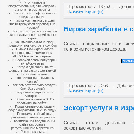
Что главное в
Просмотров: 19752 | Добав
бюджетировании, это контроль,
а значит, и регламенты
Комментарии (0)
Как построить эффективное
бюджетирование
Каким компаниям сегодня
часто требуются переводы на
Биржа заработка в со
турецкий
Как сменить регион аккаунта
для оплаты через зарубежные
карты
Как именно сегодня люди
Сейчас социальные сети явл
предпочитают смотреть футбол
неплохим источником дохода.
Сможет ли «Краснодар»
впервые стать чемпионом
РПЛ? Отзывы экспертов!
В Беларуси стали популярны
Читать
китайские авто
Когда люди заказывают
фуршеты на заказ с доставкой
Разработка сайта
Что влияет на стоимость
сайта?
Просмотров: 1569 | Добав
Как самостоятельно создать
блог без усилий
Комментарии (0)
Как добавить карту сайта в
Wordpress
В чем заключается SEO-
продвижение сайта?
Эскорт услуги в Из
Продвижение ссылками –
будет ли работать в 2015 году?
Программы обработки,
сравнения и анализа прайсов
Комплексное продвижение
Сейчас стали довольно во
сайта как основа
эскортные услуги.
репутационного маркетинга
У кого заказывать