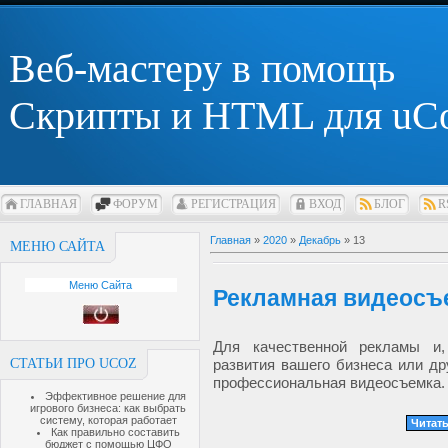
Веб-мастеру в помощь
Скрипты и HTML для uC
ГЛАВНАЯ
ФОРУМ
РЕГИСТРАЦИЯ
ВХОД
БЛОГ
R
Главная
»
2020
»
Декабрь
»
13
МЕНЮ САЙТА
Меню Сайта
Рекламная видеосъ
Для качественной рекламы и,
СТАТЬИ ПРО UCOZ
развития вашего бизнеса или др
профессиональная видеосъемка.
Эффективное решение для
игрового бизнеса: как выбрать
систему, которая работает
Читать
Как правильно составить
бюджет с помощью ЦФО