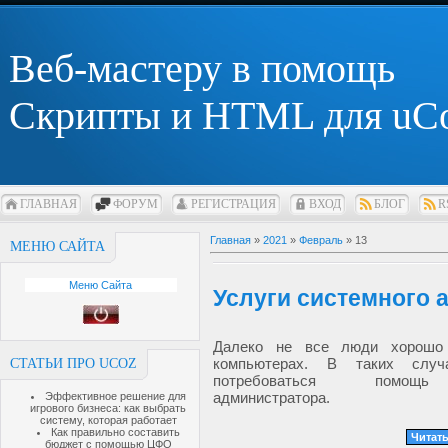
Веб-мастеру в помощь
Скрипты и HTML для uC
ГЛАВНАЯ
ФОРУМ
РЕГИСТРАЦИЯ
ВХОД
БЛОГ
R
Главная
»
2021
»
Февраль
»
13
МЕНЮ САЙТА
Меню Сайта
Услуги системного 
Далеко не все люди хорошо
компьютерах. В таких слу
СТАТЬИ ПРО UCOZ
потребоваться помощь
администратора.
Эффективное решение для
игрового бизнеса: как выбрать
систему, которая работает
Как правильно составить
Читать
бюджет с помощью ЦФО