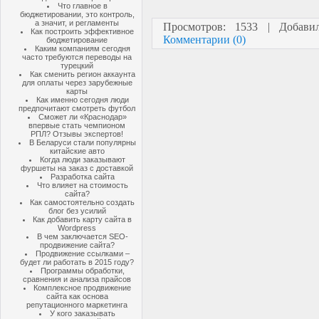
Что главное в
бюджетировании, это контроль,
а значит, и регламенты
Просмотров: 1533 | Добав
Как построить эффективное
Комментарии (0)
бюджетирование
Каким компаниям сегодня
часто требуются переводы на
турецкий
Как сменить регион аккаунта
для оплаты через зарубежные
карты
Как именно сегодня люди
предпочитают смотреть футбол
Сможет ли «Краснодар»
впервые стать чемпионом
РПЛ? Отзывы экспертов!
В Беларуси стали популярны
китайские авто
Когда люди заказывают
фуршеты на заказ с доставкой
Разработка сайта
Что влияет на стоимость
сайта?
Как самостоятельно создать
блог без усилий
Как добавить карту сайта в
Wordpress
В чем заключается SEO-
продвижение сайта?
Продвижение ссылками –
будет ли работать в 2015 году?
Программы обработки,
сравнения и анализа прайсов
Комплексное продвижение
сайта как основа
репутационного маркетинга
У кого заказывать