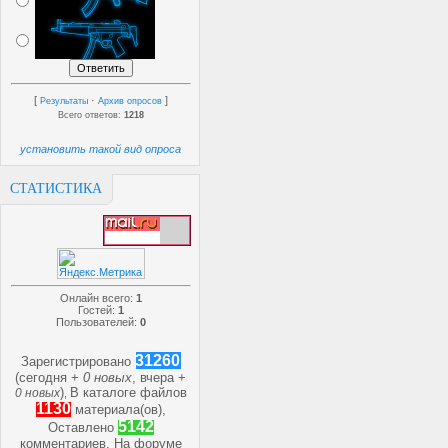
[
·
]
Результаты
Архив опросов
Всего ответов:
1218
установить такой вид опроса
СТАТИСТИКА
Онлайн всего:
1
Гостей:
1
Пользователей:
0
31260
Зарегистрировано
(сегодня +
0 новых
, вчера +
)
В каталоге файлов
0 новых
,
1130
материала(ов),
5142
Оставлено
комментариев, На форуме