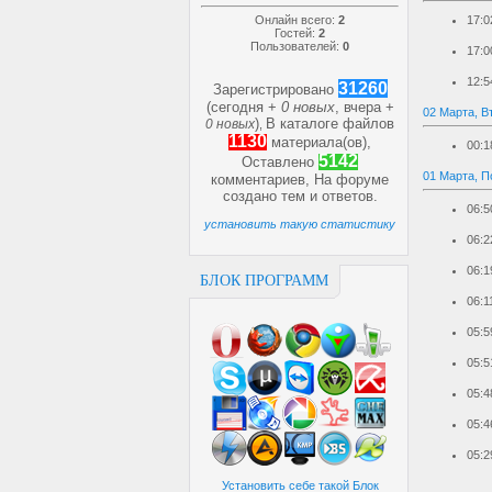
Онлайн всего:
2
17:0
Гостей:
2
Пользователей:
0
17:0
12:5
31260
Зарегистрировано
(сегодня +
0 новых
, вчера +
02 Марта, В
)
В каталоге файлов
0 новых
,
1130
материала(ов),
00:1
5142
Оставлено
01 Марта, П
комментариев, На форуме
создано
тем и
ответов.
06:5
установить такую статистику
06:2
06:1
БЛОК ПРОГРАММ
06:1
05:5
05:5
05:4
05:4
05:2
Установить себе такой Блок