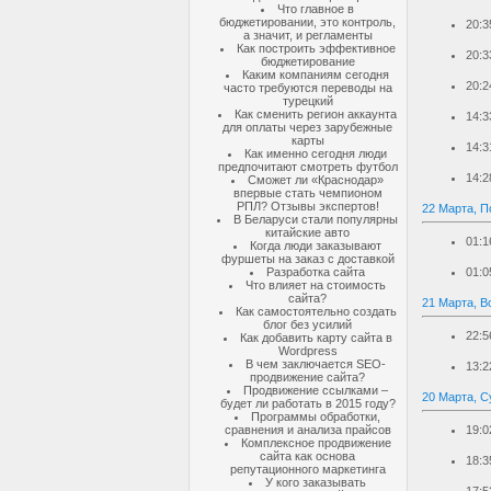
Что главное в
бюджетировании, это контроль,
20:3
а значит, и регламенты
Как построить эффективное
20:3
бюджетирование
Каким компаниям сегодня
20:2
часто требуются переводы на
турецкий
Как сменить регион аккаунта
14:3
для оплаты через зарубежные
карты
14:3
Как именно сегодня люди
предпочитают смотреть футбол
14:2
Сможет ли «Краснодар»
впервые стать чемпионом
РПЛ? Отзывы экспертов!
22 Марта, П
В Беларуси стали популярны
китайские авто
01:1
Когда люди заказывают
фуршеты на заказ с доставкой
Разработка сайта
01:0
Что влияет на стоимость
сайта?
21 Марта, В
Как самостоятельно создать
блог без усилий
22:5
Как добавить карту сайта в
Wordpress
В чем заключается SEO-
13:2
продвижение сайта?
Продвижение ссылками –
20 Марта, С
будет ли работать в 2015 году?
Программы обработки,
сравнения и анализа прайсов
19:0
Комплексное продвижение
сайта как основа
18:3
репутационного маркетинга
У кого заказывать