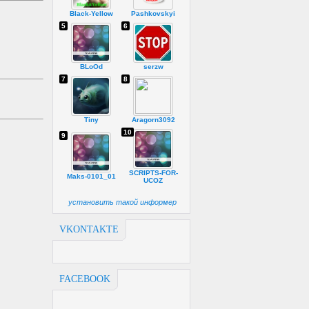
Black-Yellow
Pashkovskyi
5
6
BLoOd
serzw
7
8
Tiny
Aragorn3092
10
9
SCRIPTS-FOR-
Maks-0101_01
UCOZ
установить такой информер
VKONTAKTE
FACEBOOK