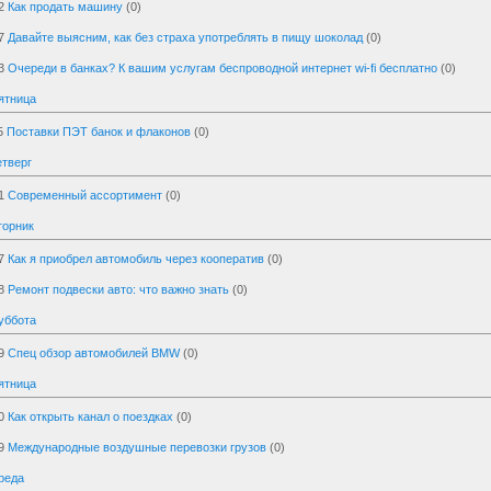
2
Как продать машину
(0)
7
Давайте выясним, как без страха употреблять в пищу шоколад
(0)
3
Очереди в банках? К вашим услугам беспроводной интернет wi-fi бесплатно
(0)
ятница
5
Поставки ПЭТ банок и флаконов
(0)
етверг
1
Современный ассортимент
(0)
торник
7
Как я приобрел автомобиль через кооператив
(0)
8
Ремонт подвески авто: что важно знать
(0)
уббота
9
Спец обзор автомобилей BMW
(0)
ятница
0
Как открыть канал о поездках
(0)
9
Международные воздушные перевозки грузов
(0)
реда