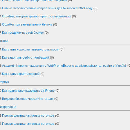
2
Инвестиции в Тинькофф: опасные ловушки
(0)
7
Самые перспективные направления для бизнеса в 2021 году
(0)
4
Ошибки, которые делают при грузоперевозках
(0)
1
Ошибки при замешивании бетона
(0)
7
Как продвинуть свой бизнес
(0)
етверг
4
Как стать хорошим автоинструктором
(0)
3
Как защитить себя от инфекций
(0)
8
Академія інтернет-маркетингу WebPromoExperts це лідери діджитал освіти в Україні.
(
5
Как стать стриптизершей
(0)
торник
0
Как правильно ухаживать за iPhone
(0)
8
Ведение бизнеса через Инстаграм
(0)
оскресенье
2
Преимущества натяжных потолков
(0)
2
Преимущества натяжных потолков
(0)