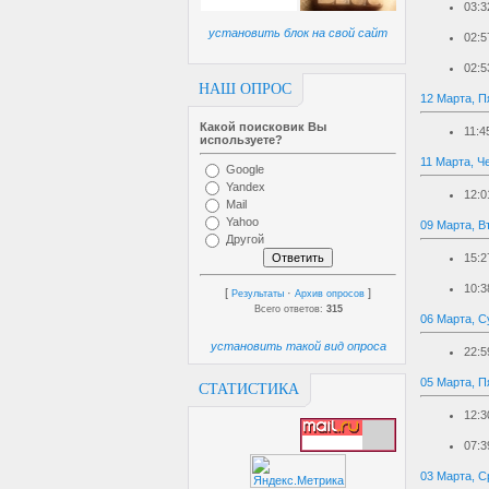
03:3
установить блок на свой сайт
02:5
02:5
НАШ ОПРОС
12 Марта, П
Какой поисковик Вы
11:4
используете?
11 Марта, Ч
Google
Yandex
12:0
Mail
Yahoo
09 Марта, В
Другой
15:2
10:3
[
·
]
Результаты
Архив опросов
Всего ответов:
315
06 Марта, С
установить такой вид опроса
22:5
05 Марта, П
СТАТИСТИКА
12:3
07:3
03 Марта, С