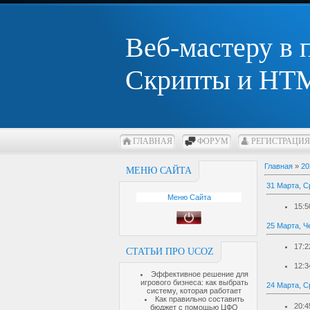
Веб-мастеру в
Скрипты и HTM
ГЛАВНАЯ
ФОРУМ
РЕГИСТРАЦИЯ
Главная
»
20
МЕНЮ САЙТА
31 Марта, С
Меню Сайта
15:5
25 Марта, Ч
17:2
СТАТЬИ ПРО UCOZ
12:3
Эффективное решение для
игрового бизнеса: как выбрать
24 Марта, С
систему, которая работает
Как правильно составить
20:4
бюджет с помощью ЦФО