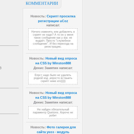
КОММЕНТАРИИ
Новость:
Скрипт просилка
регистрации uCoz
написал:
Ничего изменять или добавлять в
скрипт не надо? А то он у меня
такое сообщение как у вас не
выдаёт. Просто "служебное
сообщение". И без перехода на
регистрацию.
Новость:
Новый вид опроса
на CSS by Winston888
0)
Денис Замятин
написал:
Епрст надо было не удалять
родной код ,апросто встаыить
скрипт ниже его)))))
Новость:
Новый вид опроса
на CSS by Winston888
Денис Замятин
написал:
Не найден обязательный
параментр Quetions. Короче не
робит
Новость:
Фото галерея для
сайта укоз - модуль