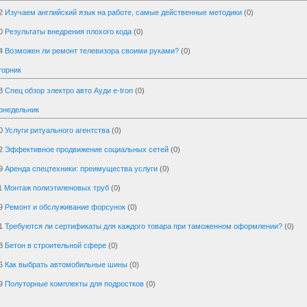
2
Изучаем английский язык на работе, самые действенные методики
(0)
0
Результаты внедрения плохого кода
(0)
4
Возможен ли ремонт телевизора своими руками?
(0)
торник
8
Спец обзор электро авто Ауди e-tron
(0)
онедельник
0
Услуги ритуального агентства
(0)
2
Эффективное продвижение социальных сетей
(0)
9
Аренда спецтехники: преимущества услуги
(0)
1
Монтаж полиэтиленовых труб
(0)
9
Ремонт и обслуживание форсунок
(0)
1
Требуются ли сертификаты для каждого товара при таможенном оформлении?
(0)
8
Бетон в строительной сфере
(0)
6
Как выбрать автомобильные шины
(0)
9
Полуторные комплекты для подростков
(0)