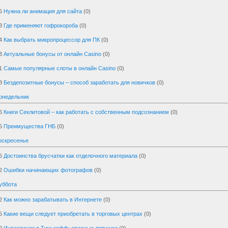
5
Нужна ли анимация для сайта
(0)
3
Где применяют гофрокороба
(0)
4
Как выбрать микропроцессор для ПК
(0)
3
Актуальные бонусы от онлайн Casino
(0)
1
Самые популярные слоты в онлайн Casino
(0)
8
Бездепозитные бонусы – способ заработать для новичков
(0)
онедельник
6
Книги Секлитовой – как работать с собственным подсознанием
(0)
5
Преимущества ГНБ
(0)
оскресенье
6
Достоинства брусчатки как отделочного материала
(0)
2
Ошибки начинающих фотографов
(0)
уббота
2
Как можно зарабатывать в Интернете
(0)
5
Какие вещи следует приобретать в торговых центрах
(0)