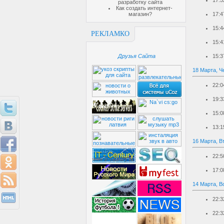
17:5
разработку сайта
Как создать интернет-
магазин?
17:4
15:4
РЕКЛАМКО
15:4
Друзья Сайта
15:3
18 Марта, Ч
22:0
19:3
15:0
13:1
16 Марта, В
22:5
17:0
14 Марта, В
22:3
22:3