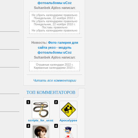
фотоальбомы uCoz
Sultanbek Ajdos
написал:
Не убрать календарики правильно
Понедельник, 22 ноября 2010 г.
Не убрать календарики правильно
Понедельник, 22 ноября 2010 г.
Поставь правильно
Не убрать календарики правильно
Новость:
Фото галерея для
сайта укоз - модуль
фотоальбомы uCoz
Sultanbek Ajdos
написал:
Отрывные календари 2022 г.
Карманные календарики 2010 г.
Читать все комментарии
ТОП КОММЕНТАТОРОВ
1
2
scripts_for_ucoz
Apocalypse
3
4