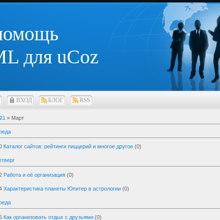
 помощь
L для uCoz
ВХОД
БЛОГ
RSS
21
»
Март
реда
0
Каталог сайтов: рейтинги пиццерий и многое другое
(0)
етверг
2
Работа и её организация
(0)
4
Характеристика планеты Юпитер в астрологии
(0)
реда
5
Как организовать отдых с друзьями
(0)