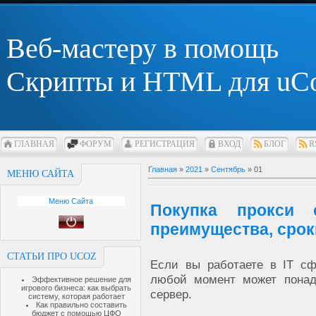
Веб-мастеру в помощь
Скрипты и HTML для uC
ГЛАВНАЯ
ФОРУМ
РЕГИСТРАЦИЯ
ВХОД
БЛОГ
R
Главная
»
2021
»
Сентябрь
»
01
МЕНЮ САЙТА
Меню Сайта
Покупка прокси 
преимущества, срок
СТАТЬИ ПРО UCOZ
Если вы работаете в IT сф
любой момент может понад
Эффективное решение для
игрового бизнеса: как выбрать
сервер.
систему, которая работает
Как правильно составить
бюджет с помощью ЦФО