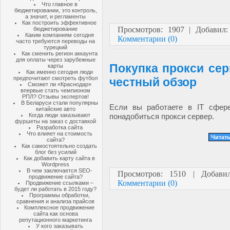
Что главное в
бюджетировании, это контроль,
а значит, и регламенты
Как построить эффективное
Просмотров: 1907 | Добавил
бюджетирование
Каким компаниям сегодня
Комментарии (0)
часто требуются переводы на
турецкий
Как сменить регион аккаунта
для оплаты через зарубежные
Покупка прокси сер
карты
Как именно сегодня люди
предпочитают смотреть футбол
честный обзор
Сможет ли «Краснодар»
впервые стать чемпионом
РПЛ? Отзывы экспертов!
В Беларуси стали популярны
Если вы работаете в IT сфер
китайские авто
Когда люди заказывают
понадобиться прокси сервер.
фуршеты на заказ с доставкой
Разработка сайта
Что влияет на стоимость
Читать
сайта?
Как самостоятельно создать
блог без усилий
Как добавить карту сайта в
Wordpress
В чем заключается SEO-
Просмотров: 1510 | Добав
продвижение сайта?
Комментарии (0)
Продвижение ссылками –
будет ли работать в 2015 году?
Программы обработки,
сравнения и анализа прайсов
Комплексное продвижение
сайта как основа
репутационного маркетинга
У кого заказывать