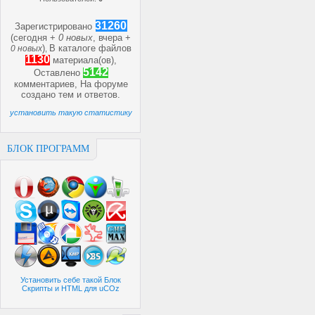
31260
Зарегистрировано
(сегодня +
0 новых
, вчера +
)
В каталоге файлов
0 новых
,
1130
материала(ов),
5142
Оставлено
комментариев, На форуме
создано
тем и
ответов.
установить такую статистику
БЛОК ПРОГРАММ
Установить себе такой Блок
Скрипты и HTML для uCOz