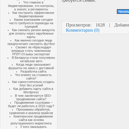
требуется семье.
Что главное в
бюджетировании, это контроль,
а значит, и регламенты
Читать
Как построить эффективное
бюджетирование
Каким компаниям сегодня
часто требуются переводы на
Просмотров: 1628 | Добав
турецкий
Комментарии (0)
Как сменить регион аккаунта
для оплаты через зарубежные
карты
Как именно сегодня люди
предпочитают смотреть футбол
Сможет ли «Краснодар»
впервые стать чемпионом
РПЛ? Отзывы экспертов!
В Беларуси стали популярны
китайские авто
Когда люди заказывают
фуршеты на заказ с доставкой
Разработка сайта
Что влияет на стоимость
сайта?
Как самостоятельно создать
блог без усилий
Как добавить карту сайта в
Wordpress
В чем заключается SEO-
продвижение сайта?
Продвижение ссылками –
будет ли работать в 2015 году?
Программы обработки,
сравнения и анализа прайсов
Комплексное продвижение
сайта как основа
репутационного маркетинга
У кого заказывать