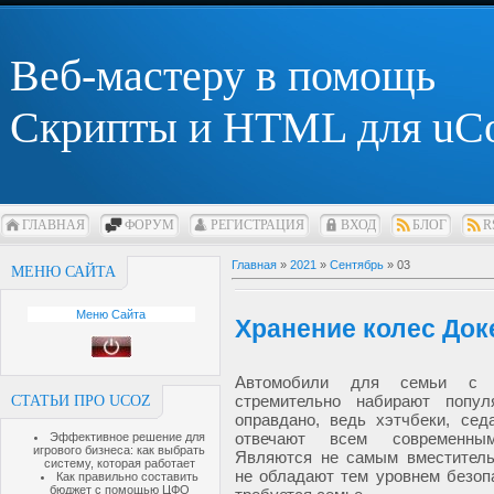
Веб-мастеру в помощь
Скрипты и HTML для uC
ГЛАВНАЯ
ФОРУМ
РЕГИСТРАЦИЯ
ВХОД
БЛОГ
R
Главная
»
2021
»
Сентябрь
»
03
МЕНЮ САЙТА
Меню Сайта
Хранение колес Док
Автомобили для семьи с 
стремительно набирают попул
СТАТЬИ ПРО UCOZ
оправдано, ведь хэтчбеки, сед
отвечают всем современным
Эффективное решение для
игрового бизнеса: как выбрать
Являются не самым вместител
систему, которая работает
не обладают тем уровнем безоп
Как правильно составить
бюджет с помощью ЦФО