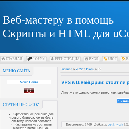
Веб-мастеру в помощь
Скрипты и HTML для uC
ГЛАВНАЯ
ФОРУМ
РЕГИСТРАЦИЯ
ВХОД
БЛОГ
R
Главная
»
2022
»
Июль
»
05
МЕНЮ САЙТА
VPS в Швейцарии: стоит ли р
Меню Сайта
Ahost – это одна из самых известных швейца
Читать
СТАТЬИ ПРО UCOZ
Эффективное решение для
игрового бизнеса: как выбрать
систему, которая работает
Как правильно составить
Просмотров: 1768 | Добавил:
work_work
| Д
бюджет с помощью ЦФО