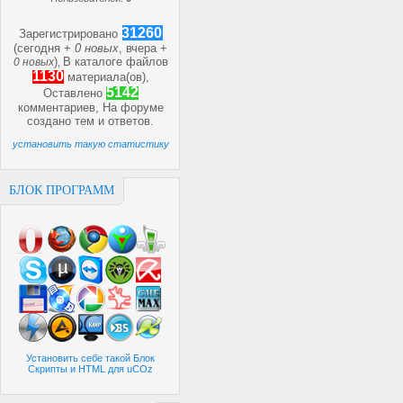
31260
Зарегистрировано
(сегодня +
0 новых
, вчера +
)
В каталоге файлов
0 новых
,
1130
материала(ов),
5142
Оставлено
комментариев, На форуме
создано
тем и
ответов.
установить такую статистику
БЛОК ПРОГРАММ
Установить себе такой Блок
Скрипты и HTML для uCOz