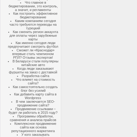
Что главное в
бюджетировании, это контроль,
а значит, и регламенты
Как построить эффективное
бюджетирование
Каким компаниям сегодня
часто требуются переводы на
турецкий
Как сменить регион аккаунта
для оплаты через зарубежные
карты
Как именно сегодня люди
предпочитают смотреть футбол
Сможет ли «Краснодар»
впервые стать чемпионом
РПЛ? Отзывы экспертов!
В Беларуси стали популярны
китайские авто
Когда люди заказывают
фуршеты на заказ с доставкой
Разработка сайта
Что влияет на стоимость
сайта?
Как самостоятельно создать
блог без усилий
Как добавить карту сайта в
Wordpress
В чем заключается SEO-
продвижение сайта?
Продвижение ссылками –
будет ли работать в 2015 году?
Программы обработки,
сравнения и анализа прайсов
Комплексное продвижение
сайта как основа
репутационного маркетинга
У кого заказывать