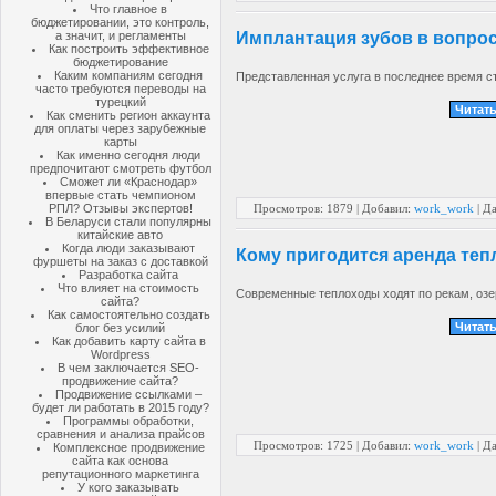
Что главное в
бюджетировании, это контроль,
а значит, и регламенты
Имплантация зубов в вопрос
Как построить эффективное
бюджетирование
Каким компаниям сегодня
Представленная услуга в последнее время с
часто требуются переводы на
турецкий
Читать
Как сменить регион аккаунта
для оплаты через зарубежные
карты
Как именно сегодня люди
предпочитают смотреть футбол
Сможет ли «Краснодар»
впервые стать чемпионом
Просмотров: 1879 | Добавил:
work_work
| Д
РПЛ? Отзывы экспертов!
В Беларуси стали популярны
китайские авто
Когда люди заказывают
Кому пригодится аренда теп
фуршеты на заказ с доставкой
Разработка сайта
Что влияет на стоимость
Современные теплоходы ходят по рекам, озе
сайта?
Как самостоятельно создать
Читать
блог без усилий
Как добавить карту сайта в
Wordpress
В чем заключается SEO-
продвижение сайта?
Продвижение ссылками –
будет ли работать в 2015 году?
Программы обработки,
сравнения и анализа прайсов
Просмотров: 1725 | Добавил:
work_work
| Д
Комплексное продвижение
сайта как основа
репутационного маркетинга
У кого заказывать