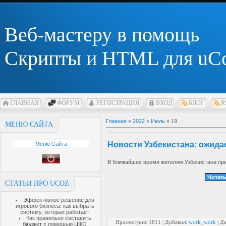
Веб-мастеру в помощь
Скрипты и HTML для uC
ГЛАВНАЯ
ФОРУМ
РЕГИСТРАЦИЯ
ВХОД
БЛОГ
R
Главная
»
2022
»
Июль
»
19
МЕНЮ САЙТА
Новости Узбекистана: ожида
Меню Сайта
В ближайшее время жителям Узбекистана при
Читать
СТАТЬИ ПРО UCOZ
Эффективное решение для
игрового бизнеса: как выбрать
систему, которая работает
Как правильно составить
Просмотров: 1811 | Добавил:
work_work
| Д
бюджет с помощью ЦФО