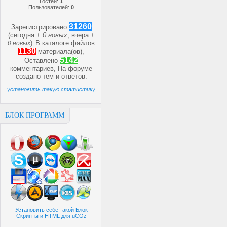
Гостей:
1
Пользователей:
0
31260
Зарегистрировано
(сегодня +
0 новых
, вчера +
)
В каталоге файлов
0 новых
,
1130
материала(ов),
5142
Оставлено
комментариев, На форуме
создано
тем и
ответов.
установить такую статистику
БЛОК ПРОГРАММ
Установить себе такой Блок
Скрипты и HTML для uCOz