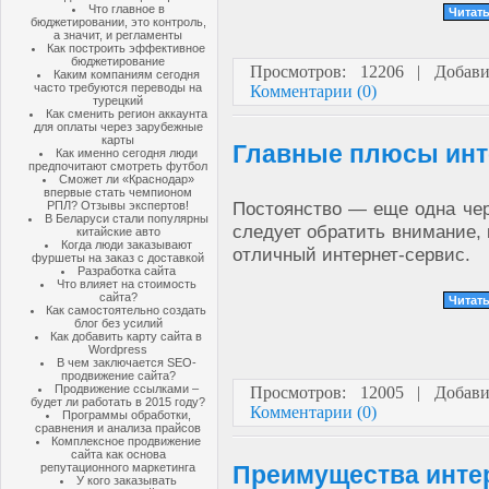
Что главное в
Читать
бюджетировании, это контроль,
а значит, и регламенты
Как построить эффективное
бюджетирование
Просмотров: 12206 | Добав
Каким компаниям сегодня
часто требуются переводы на
Комментарии (0)
турецкий
Как сменить регион аккаунта
для оплаты через зарубежные
карты
Главные плюсы инт
Как именно сегодня люди
предпочитают смотреть футбол
Сможет ли «Краснодар»
впервые стать чемпионом
Постоянство — еще одна чер
РПЛ? Отзывы экспертов!
В Беларуси стали популярны
следует обратить внимание, 
китайские авто
Когда люди заказывают
отличный интернет-сервис.
фуршеты на заказ с доставкой
Разработка сайта
Что влияет на стоимость
сайта?
Читать
Как самостоятельно создать
блог без усилий
Как добавить карту сайта в
Wordpress
В чем заключается SEO-
продвижение сайта?
Продвижение ссылками –
Просмотров: 12005 | Добав
будет ли работать в 2015 году?
Комментарии (0)
Программы обработки,
сравнения и анализа прайсов
Комплексное продвижение
сайта как основа
репутационного маркетинга
Преимущества инте
У кого заказывать