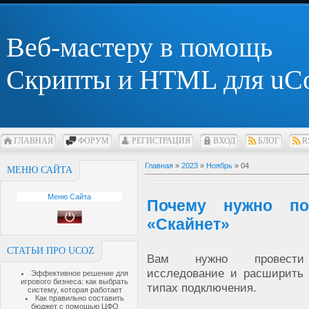
Веб-мастеру в помощь
Скрипты и HTML для uC
ГЛАВНАЯ
ФОРУМ
РЕГИСТРАЦИЯ
ВХОД
БЛОГ
R
Главная
»
2023
»
Ноябрь
»
04
МЕНЮ САЙТА
Меню Сайта
Почему нужно по
«Скайнет»
СТАТЬИ ПРО UCOZ
Вам нужно провести
исследование и расширить 
Эффективное решение для
игрового бизнеса: как выбрать
типах подключения.
систему, которая работает
Как правильно составить
бюджет с помощью ЦФО