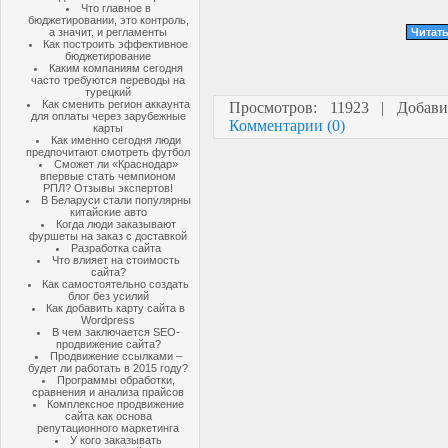
Что главное в
бюджетировании, это контроль,
а значит, и регламенты
Читать
Как построить эффективное
бюджетирование
Каким компаниям сегодня
часто требуются переводы на
турецкий
Как сменить регион аккаунта
Просмотров: 11923 | Добав
для оплаты через зарубежные
Комментарии (0)
карты
Как именно сегодня люди
предпочитают смотреть футбол
Сможет ли «Краснодар»
впервые стать чемпионом
РПЛ? Отзывы экспертов!
В Беларуси стали популярны
китайские авто
Когда люди заказывают
фуршеты на заказ с доставкой
Разработка сайта
Что влияет на стоимость
сайта?
Как самостоятельно создать
блог без усилий
Как добавить карту сайта в
Wordpress
В чем заключается SEO-
продвижение сайта?
Продвижение ссылками –
будет ли работать в 2015 году?
Программы обработки,
сравнения и анализа прайсов
Комплексное продвижение
сайта как основа
репутационного маркетинга
У кого заказывать