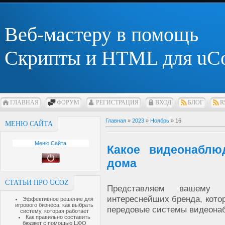
Веб-мастеру в помощь
Скрипты и HTML для uC
ГЛАВНАЯ
ФОРУМ
РЕГИСТРАЦИЯ
ВХОД
БЛОГ
R
Главная
»
2023
»
Ноябрь
»
16
МЕНЮ САЙТА
Меню Сайта
Какое видеонаблю
дома
СТАТЬИ ПРО UCOZ
Представляем вашему
интереснейших бренда, кото
Эффективное решение для
игрового бизнеса: как выбрать
передовые системы видеона
систему, которая работает
Как правильно составить
бюджет с помощью ЦФО