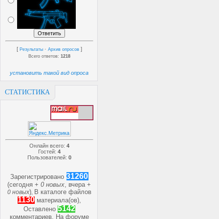
[
·
]
Результаты
Архив опросов
Всего ответов:
1218
установить такой вид опроса
СТАТИСТИКА
Онлайн всего:
4
Гостей:
4
Пользователей:
0
31260
Зарегистрировано
(сегодня +
0 новых
, вчера +
)
В каталоге файлов
0 новых
,
1130
материала(ов),
5142
Оставлено
комментариев, На форуме