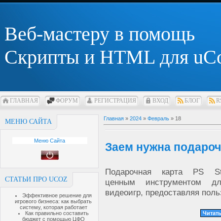
Веб-мастеру в помощь
Скрипты и HTML для uC
ГЛАВНАЯ
ФОРУМ
РЕГИСТРАЦИЯ
ВХОД
БЛОГ
R
Главная
»
2024
»
Февраль
»
18
МЕНЮ САЙТА
Меню Сайта
Заем нужна подарочн
Подарочная карта PS St
СТАТЬИ ПРО UCOZ
ценным инструментом д
видеоигр, предоставляя пол
Эффективное решение для
игрового бизнеса: как выбрать
систему, которая работает
Как правильно составить
Читать
бюджет с помощью ЦФО