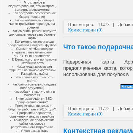
Что главное в
бюджетировании, это контроль,
а значит, и регламенты
Как построить эффективное
бюджетирование
Каким компаниям сегодня
часто требуются переводы на
Просмотров: 11473 | Добав
турецкий
Комментарии (0)
Как сменить регион аккаунта
для оплаты через зарубежные
карты
Как именно сегодня люди
Что такое подарочна
предпочитают смотреть футбол
Сможет ли «Краснодар»
впервые стать чемпионом
РПЛ? Отзывы экспертов!
В Беларуси стали популярны
Подарочная карта A
китайские авто
Когда люди заказывают
предоплаченная карта, кото
фуршеты на заказ с доставкой
использована для покупок в
Разработка сайта
Что влияет на стоимость
сайта?
Как самостоятельно создать
Читать
блог без усилий
Как добавить карту сайта в
Wordpress
В чем заключается SEO-
продвижение сайта?
Продвижение ссылками –
Просмотров: 11772 | Добав
будет ли работать в 2015 году?
Программы обработки,
Комментарии (0)
сравнения и анализа прайсов
Комплексное продвижение
сайта как основа
репутационного маркетинга
Контекстная реклам
У кого заказывать