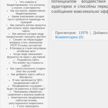
потенциалом воздействи
Что главное в
бюджетировании, это контроль,
аудиторию и способны пере
а значит, и регламенты
сообщение максимально эфф
Как построить эффективное
бюджетирование
Каким компаниям сегодня
часто требуются переводы на
турецкий
Как сменить регион аккаунта
для оплаты через зарубежные
карты
Просмотров: 11976 | Добави
Как именно сегодня люди
Комментарии (0)
предпочитают смотреть футбол
Сможет ли «Краснодар»
впервые стать чемпионом
РПЛ? Отзывы экспертов!
В Беларуси стали популярны
китайские авто
Когда люди заказывают
фуршеты на заказ с доставкой
Разработка сайта
Что влияет на стоимость
сайта?
Как самостоятельно создать
блог без усилий
Как добавить карту сайта в
Wordpress
В чем заключается SEO-
продвижение сайта?
Продвижение ссылками –
будет ли работать в 2015 году?
Программы обработки,
сравнения и анализа прайсов
Комплексное продвижение
сайта как основа
репутационного маркетинга
У кого заказывать