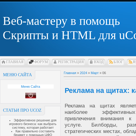
Веб-мастеру в помощь
Скрипты и HTML для uC
ГЛАВНАЯ
ФОРУМ
РЕГИСТРАЦИЯ
ВХОД
БЛОГ
R
Главная
»
2024
»
Март
»
06
МЕНЮ САЙТА
Меню Сайта
Реклама на щитах: 
Реклама на щитах являе
СТАТЬИ ПРО UCOZ
наиболее эффективны
привлечения внимания к 
Эффективное решение для
услуге. Билборды, ра
игрового бизнеса: как выбрать
систему, которая работает
стратегических местах, обл
Как правильно составить
бюджет с помощью ЦФО