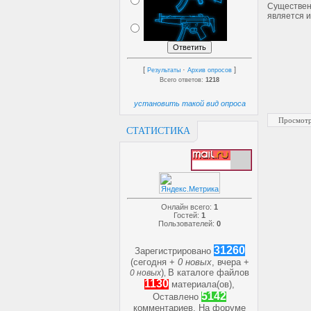
Существе
является и
[
·
]
Результаты
Архив опросов
Всего ответов:
1218
установить такой вид опроса
Просмотр
СТАТИСТИКА
Онлайн всего:
1
Гостей:
1
Пользователей:
0
31260
Зарегистрировано
(сегодня +
0 новых
, вчера +
)
В каталоге файлов
0 новых
,
1130
материала(ов),
5142
Оставлено
комментариев, На форуме