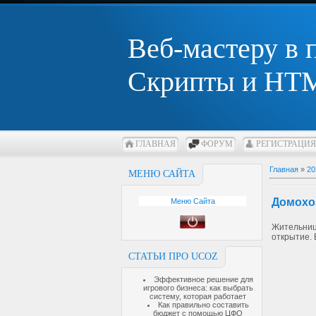
Веб-мастеру в
Скрипты и HTM
ГЛАВНАЯ
ФОРУМ
РЕГИСТРАЦИЯ
Главная
»
20
МЕНЮ САЙТА
Домохоз
Меню Сайта
Жительниц
открытие. 
СТАТЬИ ПРО UCOZ
Эффективное решение для
игрового бизнеса: как выбрать
систему, которая работает
Как правильно составить
бюджет с помощью ЦФО