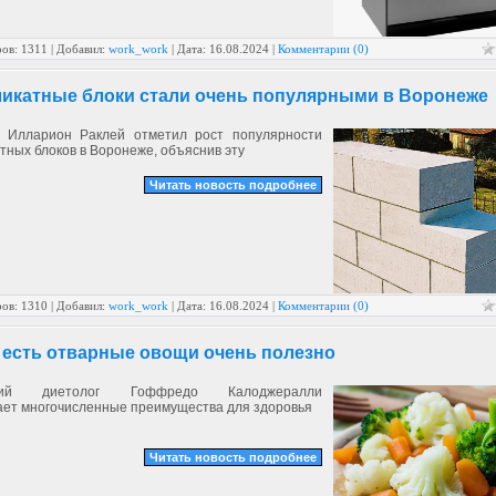
ов: 1311 | Добавил:
work_work
| Дата:
16.08.2024
|
Комментарии (0)
ликатные блоки стали очень популярными в Воронеже
 Илларион Раклей отметил рост популярности
тных блоков в Воронеже, объяснив эту
Читать новость подробнее
ов: 1310 | Добавил:
work_work
| Дата:
16.08.2024
|
Комментарии (0)
 есть отварные овощи очень полезно
ский диетолог Гоффредо Калоджералли
ает многочисленные преимущества для здоровья
Читать новость подробнее