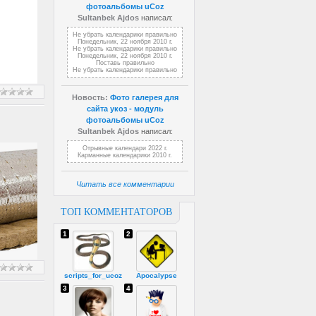
фотоальбомы uCoz
Sultanbek Ajdos
написал:
Не убрать календарики правильно
Понедельник, 22 ноября 2010 г.
Не убрать календарики правильно
Понедельник, 22 ноября 2010 г.
Поставь правильно
Не убрать календарики правильно
Новость:
Фото галерея для
сайта укоз - модуль
фотоальбомы uCoz
Sultanbek Ajdos
написал:
Отрывные календари 2022 г.
Карманные календарики 2010 г.
Читать все комментарии
ТОП КОММЕНТАТОРОВ
1
2
scripts_for_ucoz
Apocalypse
3
4