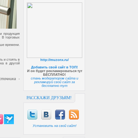
м продукция
. В торговых
ьше времени.
ь и стоять в
http://muzonx.ru/
ка в другой
Добавить свой сайт в ТОП!
И он будет рекламироваться тут
БЕСПЛАТНО!
стань модератором сайта и
точника -
рекламируй свой сайт за
бесплатно тут
РАССКАЖИ ДРУЗЬЯМ!
Установить на свой сайт!