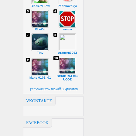
Black-Yellow
Pashkovskyi
5
6
BLoOd
serzw
7
8
Tiny
Aragorn3092
10
9
SCRIPTS-FOR-
Maks-0101_01
UCOZ
установить такой информер
VKONTAKTE
FACEBOOK