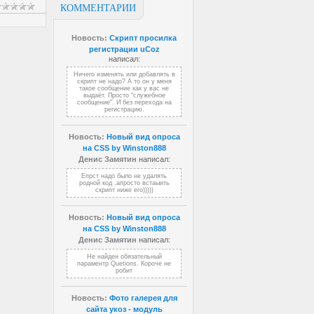
КОММЕНТАРИИ
Новость:
Скрипт просилка
регистрации uCoz
написал:
Ничего изменять или добавлять в
скрипт не надо? А то он у меня
такое сообщение как у вас не
выдаёт. Просто "служебное
сообщение". И без перехода на
регистрацию.
Новость:
Новый вид опроса
на CSS by Winston888
Денис Замятин
написал:
Епрст надо было не удалять
родной код ,апросто встаыить
скрипт ниже его)))))
Новость:
Новый вид опроса
на CSS by Winston888
Денис Замятин
написал:
Не найден обязательный
параментр Quetions. Короче не
робит
Новость:
Фото галерея для
сайта укоз - модуль