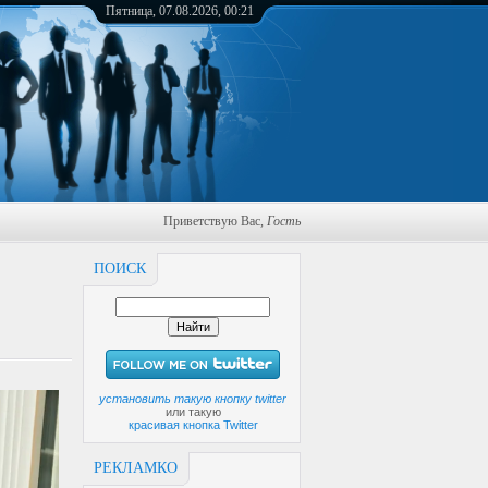
Пятница, 07.08.2026, 00:21
Приветствую Вас
,
Гость
ПОИСК
установить такую кнопку twitter
или такую
красивая кнопка Twitter
РЕКЛАМКО