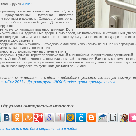
 плюсы ручек
инокс
:
производства – нержавеющая сталь. Суть в
 представленный материал является
но прочным и дешевым. Следовательно, ручки
тся в любой семейный бюджет. Долговечность
тируется.
те имеются накладки под евро цилиндр. Есть
ь установки на деревянные двери. Само собой, металлическим и стеклянным дверя
но подойдет. Кстати, довольно часто такие ручки устанавливают на двери в офисах
также можно заметить.
подпружиненный механизм. Это сделано для того, чтобы замок не вышел из строя ран
акие ручки – одно удовольствие.
ожность установки ручки на стяжные винты.
 коррозии. Ручка не теряет первоначальный внешний вид на протяжении десятилетий.
дель Инокс Sunrise можно на официальном сайте компании. Вам не нужно куда-то ехат
Просто-напросто при оформлении заказа поставьте галочку напротив поля «достав
 вы живете недалеко, то ручки вам доставят за 2-3 дня.
ование материалов с сайта необходимо указать активную ссылку ис
ля uCoz 2013
и
Дверная ручка INOX Sunrise: цены, преимущества
и друзьям интересные новости:
ть на свой сайт блок социальных закладок