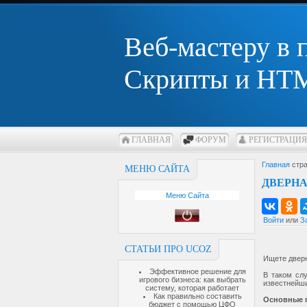
Веб-мастеру в
Скрипты и HTM
ГЛАВНАЯ
ФОРУМ
РЕГИСТРАЦИЯ
Главная
стра
МЕНЮ САЙТА
ДВЕРНА
Меню Сайта
Войти
или
З
СТАТЬИ ПРО UCOZ
Ищете двер
Эффективное решение для
В таком сл
игрового бизнеса: как выбрать
известнейш
систему, которая работает
Как правильно составить
Основные 
бюджет с помощью ЦФО