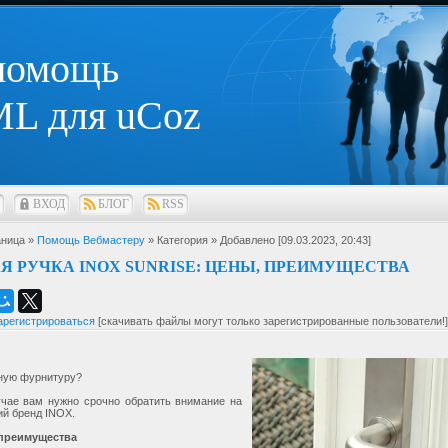
 помощь
L для uCoz
ВХОД
БЛОГ
RSS
ница »
Помощь Вебмастеру
» Категория
» Добавлено [09.03.2023, 20:43]
Я РУЧКА INOX SUNRISE: ЦЕНЫ, ПРЕИМУЩЕСТВА
арегистрироваться
[скачивать файлы могут только зарегистрированные пользователи!]
ную фурнитуру?
учае вам нужно срочно обратить внимание на
ий бренд INOX.
преимущества