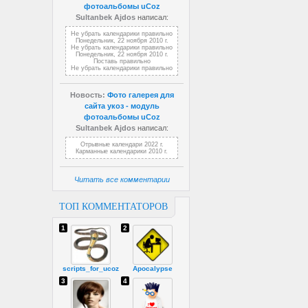
фотоальбомы uCoz
Sultanbek Ajdos
написал:
Не убрать календарики правильно
Понедельник, 22 ноября 2010 г.
Не убрать календарики правильно
Понедельник, 22 ноября 2010 г.
Поставь правильно
Не убрать календарики правильно
Новость:
Фото галерея для
сайта укоз - модуль
фотоальбомы uCoz
Sultanbek Ajdos
написал:
Отрывные календари 2022 г.
Карманные календарики 2010 г.
Читать все комментарии
ТОП КОММЕНТАТОРОВ
1
2
scripts_for_ucoz
Apocalypse
3
4