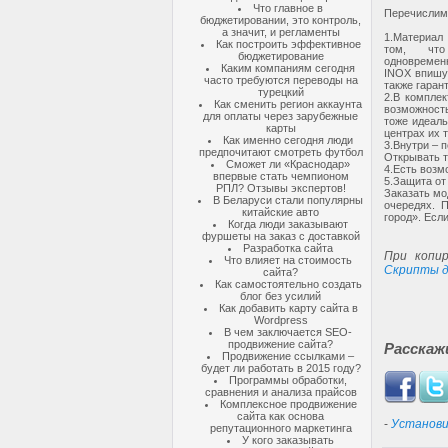
Что главное в
Перечислим
бюджетировании, это контроль,
а значит, и регламенты
1.
Материал 
Как построить эффективное
том, что
бюджетирование
одновремен
Каким компаниям сегодня
INOX впишу
часто требуются переводы на
также гаран
турецкий
2.
В комплек
Как сменить регион аккаунта
возможност
для оплаты через зарубежные
тоже идеаль
карты
центрах их 
Как именно сегодня люди
3.
Внутри – 
предпочитают смотреть футбол
Открывать т
Сможет ли «Краснодар»
4.
Есть возм
впервые стать чемпионом
5.
Защита от
РПЛ? Отзывы экспертов!
Заказать мо
В Беларуси стали популярны
очередях. 
китайские авто
город». Если
Когда люди заказывают
фуршеты на заказ с доставкой
Разработка сайта
При копир
Что влияет на стоимость
Скрипты д
сайта?
Как самостоятельно создать
блог без усилий
Как добавить карту сайта в
Wordpress
В чем заключается SEO-
продвижение сайта?
Расскаж
Продвижение ссылками –
будет ли работать в 2015 году?
Программы обработки,
сравнения и анализа прайсов
Комплексное продвижение
сайта как основа
-
Установи
репутационного маркетинга
У кого заказывать