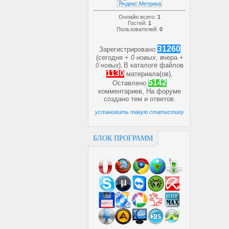
Онлайн всего:
1
Гостей:
1
Пользователей:
0
31260
Зарегистрировано
(сегодня +
0 новых
, вчера +
)
В каталоге файлов
0 новых
,
1130
материала(ов),
5142
Оставлено
комментариев, На форуме
создано
тем и
ответов.
установить такую статистику
БЛОК ПРОГРАММ