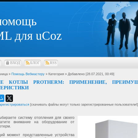
 помощь
L для uCoz
ВХОД
БЛОГ
RSS
ница »
Помощь Вебмастеру
» Категория
» Добавлено [28.07.2021, 00:49]
ЫЕ КОТЛЫ PROTHERM: ПРИМЕНЕНИЕ, ПРЕИМУЩ
ТЕРИСТИКИ
арегистрироваться
[скачивать файлы могут только зарегистрированные пользователи!]
ыбираете систему отопления для своего
ратите внимание на оборудование от
отерм.
ий момент представленные устройства