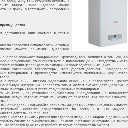
 по всему миру. Они особенно актуальны
рных широт. Такие изделия можно
ать на дачах, в коттеджах и загородных
 преимущества
м достоинства описываемого в статье
rotherm позволяют использовать не только
вполне можете применять дизельное
ь обогрева поражает воображение. Производитель заявляет о том, что, ес
ное оборудование, то обогреть можно помещение до 250 квадратных метр
otherm сегодня используют на складах и в производственных цехах.
ивное сокращение теплопотерь. Этого удается достигать благодаря с
ям и материалам. В производстве используется специальный чугун, кото
 тепло.
та в применении. Никакого недельного обучения не потребуется. Доста
 небольшую инструкцию. Управлять таким котлом сможет даже девушка. Р
мьях, в которых мужья уезжают в длительные командировки.
та монтажа. Для установки описываемого оборудования не понадобит
налов, услуги которых стоят как крыло от самолета. Вы вполне сможете 
ельно.
 выбор моделей. Подбирайте варианты как для миниатюрных дачных домиков
 коттеджей. Доставка осуществляется по всему СНГ. На каждое у
аняется длительная гарантия.
ческая чистота. Никаких рисков для здоровья людей или здоровья домашних 
тельно следят за экологическими нормами. "Грязное" оборудование выпуск
т. Это касается даже тех устройств, которые поступают на экспорт.