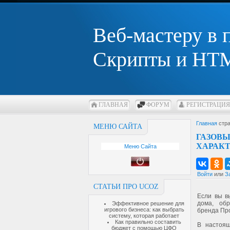
Веб-мастеру в
Скрипты и HTM
ГЛАВНАЯ
ФОРУМ
РЕГИСТРАЦИЯ
Главная
стра
МЕНЮ САЙТА
ГАЗОВ
ХАРАК
Меню Сайта
Войти
или
З
СТАТЬИ ПРО UCOZ
Если вы в
дома, об
Эффективное решение для
игрового бизнеса: как выбрать
бренда Пр
систему, которая работает
Как правильно составить
В настоящ
бюджет с помощью ЦФО