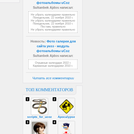
фотоальбомы uCoz
Sultanbek Ajdos
написал:
Не убрать календарики правильно
Понедельник, 22 ноября 2010 г.
Не убрать календарики правильно
Понедельник, 22 ноября 2010 г.
Поставь правильно
Не убрать календарики правильно
Новость:
Фото галерея для
сайта укоз - модуль
фотоальбомы uCoz
Sultanbek Ajdos
написал:
Отрывные календари 2022 г.
Карманные календарики 2010 г.
Читать все комментарии
ТОП КОММЕНТАТОРОВ
1
2
scripts_for_ucoz
Apocalypse
3
4