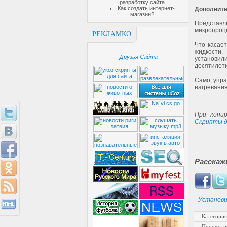
разработку сайта
Как создать интернет-
Дополнит
магазин?
Представл
микропроце
РЕКЛАМКО
Что касае
жидкости.
Друзья Сайта
установили
десятилет
Само упра
нагревани
При копир
Скрипты д
Расскаж
-
Установи
Категория
Просмотр