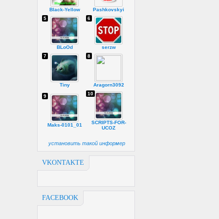
Black-Yellow
Pashkovskyi
5
6
BLoOd
serzw
7
8
Tiny
Aragorn3092
10
9
SCRIPTS-FOR-
Maks-0101_01
UCOZ
установить такой информер
VKONTAKTE
FACEBOOK