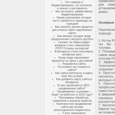
применяют
Что главное в
для севе
бюджетировании, это контроль,
устанавлив
а значит, и регламенты
Как построить эффективное
домах.
бюджетирование
Каким компаниям сегодня
часто требуются переводы на
Основные
турецкий
Как сменить регион аккаунта
Перечисли
для оплаты через зарубежные
карты
подхода:
Как именно сегодня люди
предпочитают смотреть футбол
1. Котлы P
Сможет ли «Краснодар»
газ. Вы 
впервые стать чемпионом
топливо.
РПЛ? Отзывы экспертов!
2. Площад
В Беларуси стали популярны
китайские авто
самое мощ
Когда люди заказывают
поэтому Pr
фуршеты на заказ с доставкой
3. Эффект
Разработка сайта
технологи
Что влияет на стоимость
сохраняет
сайта?
4. Просто
Как самостоятельно создать
блог без усилий
прочитать
Как добавить карту сайта в
молодых се
Wordpress
5. Просто
В чем заключается SEO-
профессио
продвижение сайта?
самостоят
Продвижение ссылками –
6. Широкий
будет ли работать в 2015 году?
Программы обработки,
огромных
сравнения и анализа прайсов
распростр
Комплексное продвижение
7. Экологи
сайта как основа
Европе тща
репутационного маркетинга
не позволя
У кого заказывать