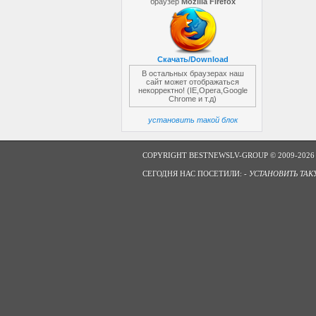
браузер
Mozilla Firefox
Скачать/Download
В остальных браузерах наш
сайт может отображаться
некорректно! (IE,Opera,Google
Chrome и т.д)
установить такой блок
COPYRIGHT BESTNEWSLV-GROUP © 2009-2026
СЕГОДНЯ НАС ПОСЕТИЛИ: -
УСТАНОВИТЬ ТАК