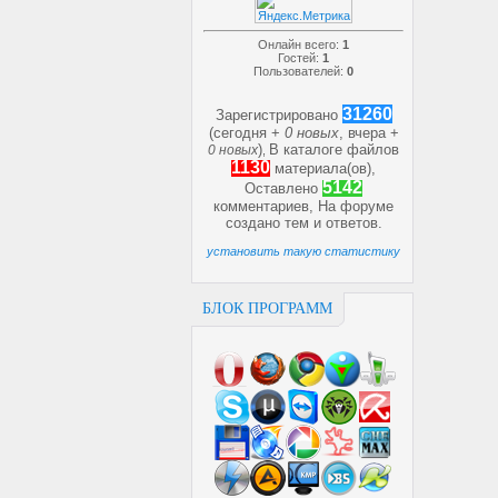
Онлайн всего:
1
Гостей:
1
Пользователей:
0
31260
Зарегистрировано
(сегодня +
0 новых
, вчера +
)
В каталоге файлов
0 новых
,
1130
материала(ов),
5142
Оставлено
комментариев, На форуме
создано
тем и
ответов.
установить такую статистику
БЛОК ПРОГРАММ