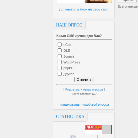
Всего комме
установить блок на свой сайт
НАШ ОПРОС
Какая CMS лучше для Вас?
uCoz
DLE
Joomla
WordPress
phpBB
Другая
[
·
]
Результаты
Архив опросов
Всего ответов:
467
установить такой вид опроса
СТАТИСТИКА