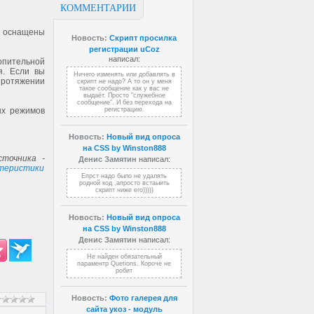
КОММЕНТАРИИ
и оснащены
Новость:
Скрипт просилка
регистрации uCoz
написал:
опительной
я. Если вы
Ничего изменять или добавлять в
 протяжении
скрипт не надо? А то он у меня
такое сообщение как у вас не
выдаёт. Просто "служебное
сообщение". И без перехода на
ых режимов
регистрацию.
Новость:
Новый вид опроса
на CSS by Winston888
точника -
Денис Замятин
написал:
ктеристики
Епрст надо было не удалять
родной код ,апросто встаыить
скрипт ниже его)))))
Новость:
Новый вид опроса
на CSS by Winston888
Денис Замятин
написал:
Не найден обязательный
параментр Quetions. Короче не
робит
Новость:
Фото галерея для
сайта укоз - модуль