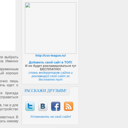
http://css-league.ru/
ли выбрать
ов. Именно
Добавить свой сайт в ТОП!
И он будет рекламироваться тут
овременным
БЕСПЛАТНО!
стань модератором сайта и
рый хорошо
рекламируй свой сайт за
бесплатно тут
точно лишь
ечь идет о
РАССКАЖИ ДРУЗЬЯМ!
ся бригада
справиться
, так и для
стройство
Установить на свой сайт!
животных. В
ать никому