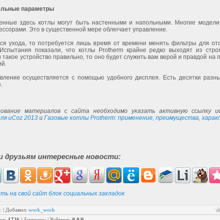
ельные параметры
енные здесь котлы могут быть настенными и напольными. Многие модел
ссорами. Это в существенной мере облегчает управление.
тся ухода, то потребуется лишь время от времени менять фильтры для от
 Испытания показали, что котлы Protherm крайне редко выходят из стро
 такое устройство правильно, то оно будет служить вам верой и правдой на
ий.
вление осуществляется с помощью удобного дисплея. Есть десятки разн
я.
ование материалов с сайта необходимо указать активную ссылку ис
ля uCoz 2013
и
Газовые котлы Protherm: применение, преимущества, хара
и друзьям интересные новости:
ть на свой сайт блок социальных закладок
:
|
Добавил
:
work_work
ов
:
1726
|
Загрузок
:
|
Рейтинг
:
0.0
/
0