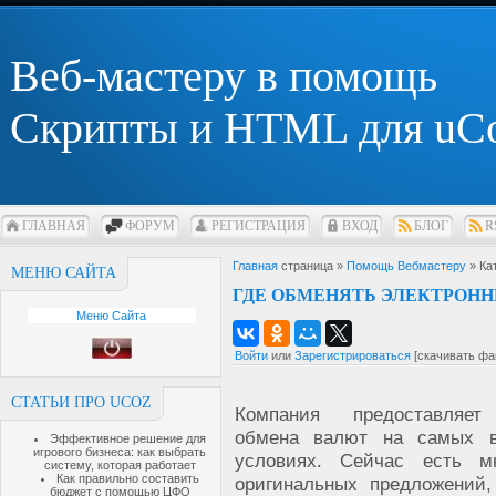
Веб-мастеру в помощь
Скрипты и HTML для uC
ГЛАВНАЯ
ФОРУМ
РЕГИСТРАЦИЯ
ВХОД
БЛОГ
R
Главная
страница »
Помощь Вебмастеру
» Ка
МЕНЮ САЙТА
ГДЕ ОБМЕНЯТЬ ЭЛЕКТРОНН
Меню Сайта
Войти
или
Зарегистрироваться
[скачивать фа
СТАТЬИ ПРО UCOZ
Компания предоставляет
обмена валют на самых в
Эффективное решение для
игрового бизнеса: как выбрать
условиях. Сейчас есть м
систему, которая работает
Как правильно составить
оригинальных предложений,
бюджет с помощью ЦФО