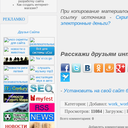
разработку сайта
Как создать интернет-
магазин?
При копирование материало
ссылку источника -
Скри
РЕКЛАМКО
электронные деньги?
Друзья Сайта
Расскажи друзьям ин
-
Установить на свой сайт б
Категория
:
|
Добавил
:
work_wor
Просмотров
:
11084
|
Загрузок
:
|
Всего комментариев
:
0
Добавлять комментарии мо