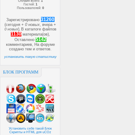
Онлайн всего:
1
Гостей:
1
Пользователей:
0
31260
Зарегистрировано
(сегодня +
0 новых
, вчера +
)
В каталоге файлов
0 новых
,
1130
материала(ов),
5142
Оставлено
комментариев, На форуме
создано
тем и
ответов.
установить такую статистику
БЛОК ПРОГРАММ
Установить себе такой Блок
Скрипты и HTML для uCOz