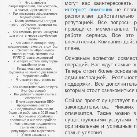
могут вас заинтересовать. 
Что главное в
бюджетировании, это контроль,
интернет обменник
не первы
а значит, и регламенты
Как построить эффективное
располагает действительно
бюджетирование
Каким компаниям сегодня
репутацией. Все вопросы 
часто требуются переводы на
проводится моментально. 
турецкий
Как сменить регион аккаунта
работе сервиса. Все это
для оплаты через зарубежные
карты
впечатления. Компания дейс
Как именно сегодня люди
предпочитают смотреть футбол
плане.
Сможет ли «Краснодар»
впервые стать чемпионом
Основным аспектом совмест
РПЛ? Отзывы экспертов!
В Беларуси стали популярны
операций. Вас ждут самые в
китайские авто
Когда люди заказывают
Теперь стоит более основат
фуршеты на заказ с доставкой
Разработка сайта
администрацией. Реальнос
Что влияет на стоимость
поддержки. Все дополнител
сайта?
Как самостоятельно создать
которым стоит ознакомиться 
блог без усилий
Как добавить карту сайта в
Wordpress
Сейчас проект существует в
В чем заключается SEO-
продвижение сайта?
законодательства. Никак
Продвижение ссылками –
отмечается. Также можно 
будет ли работать в 2015 году?
Программы обработки,
существующими услугами. 
сравнения и анализа прайсов
Комплексное продвижение
оригинальные и успешные п
сайта как основа
репутационного маркетинга
самые условия.
У кого заказывать