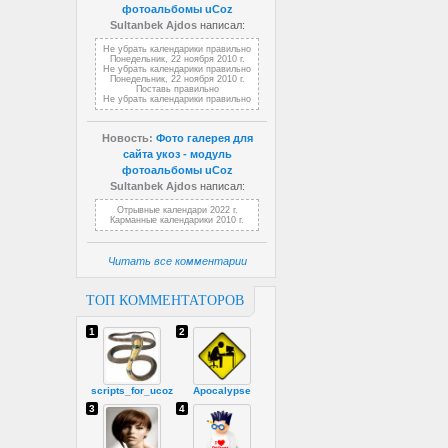
фотоальбомы uCoz
Sultanbek Ajdos
написал:
Не убрать календарики правильно
Понедельник, 22 ноября 2010 г.
Не убрать календарики правильно
Понедельник, 22 ноября 2010 г.
Поставь правильно
Не убрать календарики правильно
Новость:
Фото галерея для
сайта укоз - модуль
фотоальбомы uCoz
Sultanbek Ajdos
написал:
Отрывные календари 2022 г.
Карманные календарики 2010 г.
Читать все комментарии
ТОП КОММЕНТАТОРОВ
1
2
scripts_for_ucoz
Apocalypse
3
4