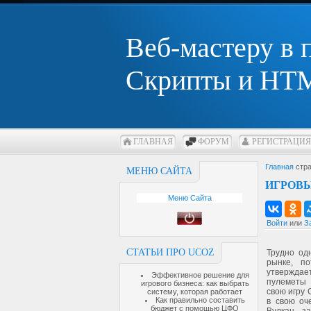
Веб-мастеру в
Скрипты и HTM
ГЛАВНАЯ
ФОРУМ
РЕГИСТРАЦИЯ
Главная
стра
МЕНЮ САЙТА
ИГРОВЫ
Меню Сайта
Войти
или
З
СТАТЬИ ПРО UCOZ
Трудно од
рынке, п
утверждае
Эффективное решение для
пулеметы 
игрового бизнеса: как выбрать
свою игру 
систему, которая работает
Как правильно составить
в свою оче
бюджет с помощью ЦФО