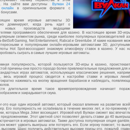
аслуживает пальму первенства в этом
и. На сайте вам доступны
Вулкан 24
 онлайн
в оригинальном формате с
 бонусами.
ящее время игровые автоматы 3D
нно доминируют, когда речь идет о
х новых производств ведущими
телями программного обеспечения для казино. В настоящее время 3D-игр
улярным сегментом рынка, среди наиболее популярных производителей аз
а-BetSoft Gaming, Net Entertainment, Rabcat и Greentube. И какие названия мо
тересными и популярными онлайн-игровыми автоматами 3D, доступным
Слоты Hot Spot-воссоздают знакомую атмосферу ставок в казино. У нас н
пробовать сыграть в самые лучшие игровые автоматы.
омная популярность, которой пользуются 3D-игры в казино, проистекае
стой причины-они просто гораздо более привлекательные предложения для 
тандартных играх автоматов, использующих классические решения, наприм
а, весь игровой процесс сводится к настройке ставки и игровых лини
гократно нажимать на кнопку вращения барабанов и наблюдать, появляющи
волов.
стя длительное время такое времяпрепровождение начинает пораж
ообразием и закрадывается скука.
-это еще один игровой автомат, который оказал влияние на развитие всей
гр. Его популярность не ослабевала в течение многих лет, и по-прежнему
ки, которых Mega Joker восхищает. Игровой клуб Вулкан сможет вас впечат
предложениями. Этот цветной слот позволяет делать ставки до 40 выигрыш
встречается в игровых автоматах. Также доступна популярная опция gamble
рок может удвоить выигрыш или потерять его. Если игроку повезет, то вы
 высоким. Шанс получить действительно высокие призы-это, пожалуй, глав