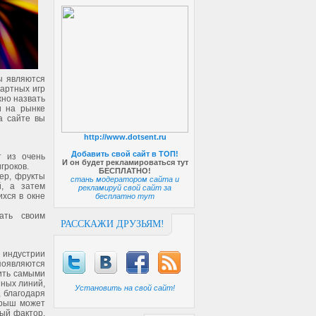
ы являются
артных игр
жно назвать
и на рынке
а сайте вы
http://www.dotsent.ru
Добавить свой сайт в ТОП!
т из очень
И он будет рекламироваться тут
игроков.
БЕСПЛАТНО!
ер, фрукты
стань модератором сайта и
й, а затем
рекламируй свой сайт за
хся в окне
бесплатно тут
ать своим
РАССКАЖИ ДРУЗЬЯМ!
 индустрии
 появляются
лить самыми
ных линий,
Установить на свой сайт!
, благодаря
игрыш может
ный фактор,