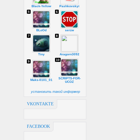
Black-Yellow
Pashkovskyi
5
6
BLoOd
serzw
7
8
Tiny
Aragorn3092
10
9
SCRIPTS-FOR-
Maks-0101_01
UCOZ
установить такой информер
VKONTAKTE
FACEBOOK