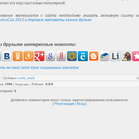
елал эту игру настолько популярной.
ование материалов с сайта необходимо указать активную ссылку ис
ля uCoz 2013
и
Игровые автоматы казино Вулкан
и друзьям интересные новости:
ть на свой сайт блок социальных закладок
:
|
Добавил
:
work_work
ов
:
1996
|
Загрузок
:
|
Рейтинг
:
0.0
/
0
нтариев
:
0
Добавлять комментарии могут только зарегистрированные пользователи.
[
Регистрация
|
Вход
]