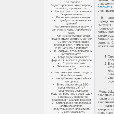
Вулкан з
Что главное в
отношени
бюджетировании, это контроль,
автоматы
а значит, и регламенты
отличными
Как построить эффективное
бюджетирование
Каким компаниям сегодня
В насто
часто требуются переводы на
определе
турецкий
выпуска
Как сменить регион аккаунта
производи
для оплаты через зарубежные
самым поп
карты
такого род
Как именно сегодня люди
предпочитают смотреть футбол
самыми ин
Сможет ли «Краснодар»
сегодня. 
впервые стать чемпионом
можете по
РПЛ? Отзывы экспертов!
В Беларуси стали популярны
китайские авто
Огр
Когда люди заказывают
про
фуршеты на заказ с доставкой
Разработка сайта
В с
Что влияет на стоимость
игр
сайта?
мно
Как самостоятельно создать
сим
блог без усилий
Спу
Как добавить карту сайта в
одн
Wordpress
В чем заключается SEO-
продвижение сайта?
Продвижение ссылками –
Mega Joker
будет ли работать в 2015 году?
азартных и
Программы обработки,
новые игро
сравнения и анализа прайсов
азартными 
Комплексное продвижение
что редко 
сайта как основа
репутационного маркетинга
которой иг
У кого заказывать
быть очень