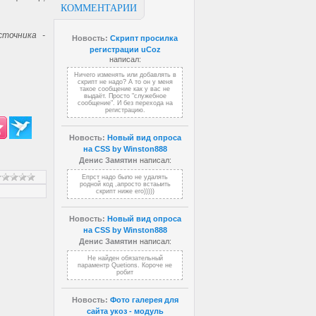
КОММЕНТАРИИ
точника -
Новость:
Скрипт просилка
регистрации uCoz
написал:
Ничего изменять или добавлять в
скрипт не надо? А то он у меня
такое сообщение как у вас не
выдаёт. Просто "служебное
сообщение". И без перехода на
регистрацию.
Новость:
Новый вид опроса
на CSS by Winston888
Денис Замятин
написал:
Епрст надо было не удалять
родной код ,апросто встаыить
скрипт ниже его)))))
Новость:
Новый вид опроса
на CSS by Winston888
Денис Замятин
написал:
Не найден обязательный
параментр Quetions. Короче не
робит
Новость:
Фото галерея для
сайта укоз - модуль