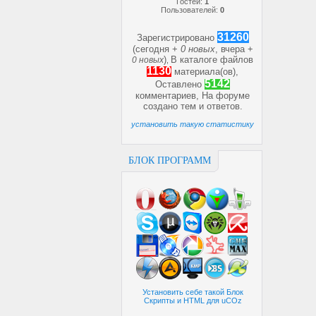
Гостей:
1
Пользователей:
0
31260
Зарегистрировано
(сегодня +
0 новых
, вчера +
)
В каталоге файлов
0 новых
,
1130
материала(ов),
5142
Оставлено
комментариев, На форуме
создано
тем и
ответов.
установить такую статистику
БЛОК ПРОГРАММ
Установить себе такой Блок
Скрипты и HTML для uCOz