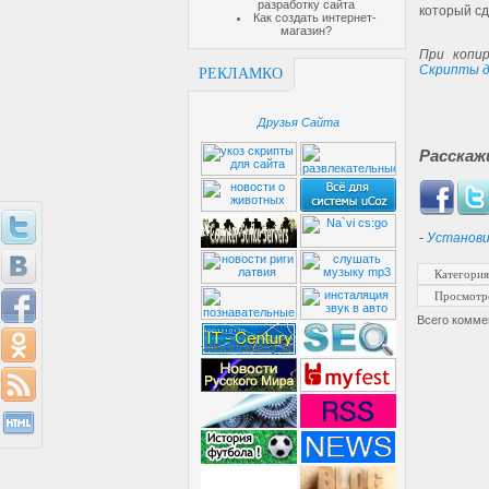
разработку сайта
который сд
Как создать интернет-
магазин?
При копир
Скрипты д
РЕКЛАМКО
Друзья Сайта
Расскаж
-
Установи
Категория
Просмотр
Всего комме