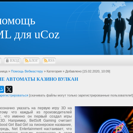
 помощь
L для uCoz
ВХОД
БЛОГ
RSS
ница »
Помощь Вебмастеру
» Категория
» Добавлено [15.02.2020, 10:09]
Е АВТОМАТЫ КАЗИНО ВУЛКАН
арегистрироваться
[скачивать файлы могут только зарегистрированные пользователи!]
нозначно указать на первую игру 3D на
отому что каждый из производителей
т, что именно он первый создал игры
3D. Например, BetSoft Gaming считает
Good Girl Bad Girl за пионерское название,
редь, Net Entertainment настаивает, что