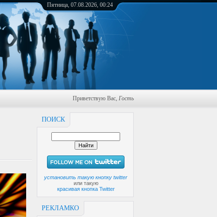
Пятница, 07.08.2026, 00:24
Приветствую Вас
,
Гость
ПОИСК
установить такую кнопку twitter
или такую
красивая кнопка Twitter
РЕКЛАМКО