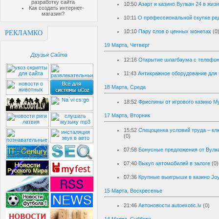
разработку сайта
10:50
Азарт и казино Вулкан 24 в жиз
Как создать интернет-
магазин?
10:11
О профессиональной скупке ре
10:10
Пару слов о ценных монетах
(0
РЕКЛАМКО
19 Марта, Четверг
Друзья Сайта
12:16
Открытие шлагбаума с телефон
11:43
Антикражное оборудование для
18 Марта, Среда
18:52
Фриспины от игрового казино М
17 Марта, Вторник
15:52
Спецоценка условий труда – кл
(0)
07:58
Бонусные предложения от Вулк
07:40
Выкуп автомобилей в залоге
(0)
07:36
Крупные выигрыши в казино Joy
15 Марта, Воскресенье
21:46
Автоновости autoexotic.lv
(0)