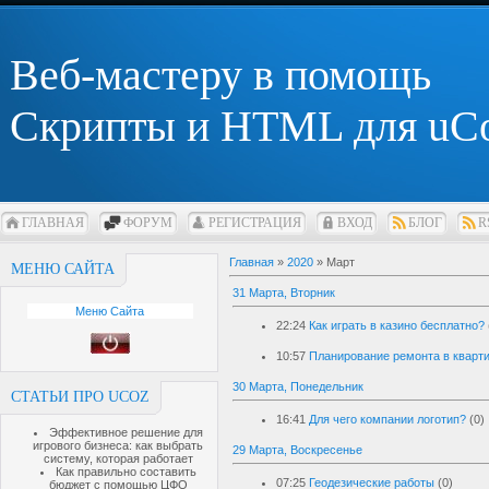
Веб-мастеру в помощь
Скрипты и HTML для uC
ГЛАВНАЯ
ФОРУМ
РЕГИСТРАЦИЯ
ВХОД
БЛОГ
R
Главная
»
2020
»
Март
МЕНЮ САЙТА
31 Марта, Вторник
Меню Сайта
22:24
Как играть в казино бесплатно?
10:57
Планирование ремонта в кварт
30 Марта, Понедельник
СТАТЬИ ПРО UCOZ
16:41
Для чего компании логотип?
(0)
Эффективное решение для
игрового бизнеса: как выбрать
29 Марта, Воскресенье
систему, которая работает
Как правильно составить
07:25
Геодезические работы
(0)
бюджет с помощью ЦФО