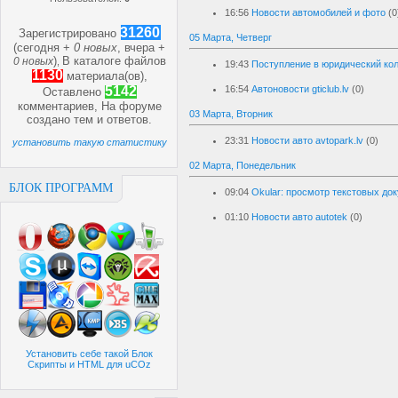
16:56
Новости автомобилей и фото
(0
31260
Зарегистрировано
05 Марта, Четверг
(сегодня +
0 новых
, вчера +
)
В каталоге файлов
0 новых
,
19:43
Поступление в юридический ко
1130
материала(ов),
5142
16:54
Автоновости gticlub.lv
(0)
Оставлено
комментариев, На форуме
03 Марта, Вторник
создано
тем и
ответов.
23:31
Новости авто avtopark.lv
(0)
установить такую статистику
02 Марта, Понедельник
БЛОК ПРОГРАММ
09:04
Okular: просмотр текстовых до
01:10
Новости авто autotek
(0)
Установить себе такой Блок
Скрипты и HTML для uCOz