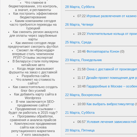
Что главное в
бюджетировании, это контроль,
28 Марта, Суббота
а значит, и регламенты
Как построить эффективное
07:22
Игровые развлечения от казино
бюджетирование
Каким компаниям сегодня
часто требуются переводы на
26 Марта, Четверг
турецкий
Как сменить регион аккаунта
19:22
Уплотнительные кольца от прои
для оплаты через зарубежные
карты
25 Марта, Среда
Как именно сегодня люди
предпочитают смотреть футбол
Сможет ли «Краснодар»
10:46
Фотоаппараты Кэнон
(0)
впервые стать чемпионом
РПЛ? Отзывы экспертов!
23 Марта, Понедельник
В Беларуси стали популярны
китайские авто
Когда люди заказывают
21:58
Окна с доставкой от производи
фуршеты на заказ с доставкой
Разработка сайта
11:17
Дизайн-проект помещения для 
Что влияет на стоимость
сайта?
10:48
Гардеробные в Москве – особен
Как самостоятельно создать
блог без усилий
Как добавить карту сайта в
22 Марта, Воскресенье
Wordpress
В чем заключается SEO-
10:00
Как выбрать вибростимулятор
(
продвижение сайта?
Продвижение ссылками –
будет ли работать в 2015 году?
21 Марта, Суббота
Программы обработки,
сравнения и анализа прайсов
06:57
Условия лечения зависимостей
Комплексное продвижение
сайта как основа
20 Марта, Пятница
репутационного маркетинга
У кого заказывать