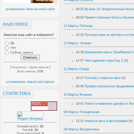
14 Марта, Суббота
установить блок на свой сайт
08:25
Вулкан 24: бездепозитные бону
08:09
Приветственные бонусы Вулкан
НАШ ОПРОС
13 Марта, Пятница
Занесли наш сайт в избраное?
10:29
Путешествие на автобусе из Ки
Да
12 Марта, Четверг
Нет
16:36
Банковские карты Visa/MasterCa
Сейчас занесу
14:07
Чем удивляет игра Day Z
(0)
[
·
]
Результаты
Архив опросов
11 Марта, Среда
Всего ответов:
1735
20:37
Formula-1 новости авто
(0)
установить такой вид опроса
08:45
Профессиональное продвижение
СТАТИСТИКА
10 Марта, Вторник
18:41
Новости мирового дрифта в Ла
09 Марта, Понедельник
13:31
Новости авто и фотографии
(0)
Онлайн всего:
10
08 Марта, Воскресенье
Гостей:
10
Пользователей:
0