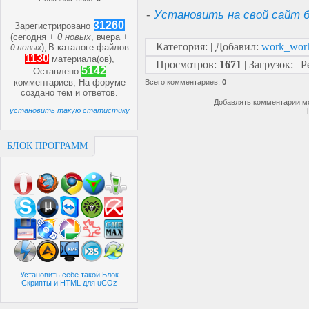
-
Установить на свой сайт б
31260
Зарегистрировано
(сегодня +
0 новых
, вчера +
Категория
:
|
Добавил
:
work_wor
)
В каталоге файлов
0 новых
,
1130
материала(ов),
Просмотров
:
1671
|
Загрузок
:
|
Р
5142
Оставлено
комментариев, На форуме
Всего комментариев
:
0
создано
тем и
ответов.
Добавлять комментарии мо
установить такую статистику
БЛОК ПРОГРАММ
Установить себе такой Блок
Скрипты и HTML для uCOz