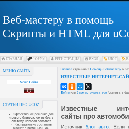
Веб-мастеру в помощь
Скрипты и HTML для uC
ГЛАВНАЯ
ФОРУМ
РЕГИСТРАЦИЯ
ВХОД
БЛОГ
R
Главная
страница »
Помощь Вебмастеру
» Ка
МЕНЮ САЙТА
ИЗВЕСТНЫЕ ИНТЕРНЕТ-СА
Меню Сайта
Войти
или
Зарегистрироваться
[скачивать фа
СТАТЬИ ПРО UCOZ
Известные инте
Эффективное решение для
сайты про автомоб
игрового бизнеса: как выбрать
систему, которая работает
Как правильно составить
Источник
блог авто
. Если 
бюджет с помощью ЦФО