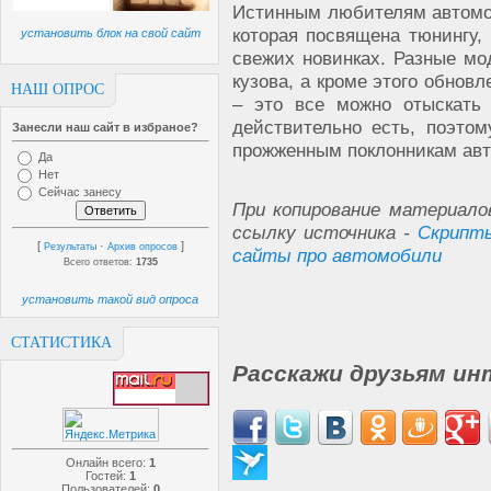
Истинным любителям автомоб
которая посвящена тюнингу,
установить блок на свой сайт
свежих новинках. Разные мо
кузова, а кроме этого обнов
НАШ ОПРОС
– это все можно отыскать 
действительно есть, поэто
Занесли наш сайт в избраное?
прожженным поклонникам авт
Да
Нет
Сейчас занесу
При копирование материало
ссылку источника -
Скрипты
[
·
]
Результаты
Архив опросов
сайты про автомобили
Всего ответов:
1735
установить такой вид опроса
СТАТИСТИКА
Расскажи друзьям ин
Онлайн всего:
1
Гостей:
1
Пользователей:
0