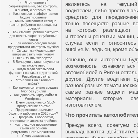
Что главное в
являетесь на текущи
бюджетировании, это контроль,
водителем, либо просто люб
а значит, и регламенты
Как построить эффективное
средство для передвижени
бюджетирование
Каким компаниям сегодня
точно посещаете разные ве
часто требуются переводы на
турецкий
на которых размещают т
Как сменить регион аккаунта
интересны рецензии машин, а
для оплаты через зарубежные
карты
случае если и относитесь
Как именно сегодня люди
предпочитают смотреть футбол
autolive.lv, ведь он, кроме о
Сможет ли «Краснодар»
впервые стать чемпионом
РПЛ? Отзывы экспертов!
Конечно, они интересны буд
В Беларуси стали популярны
возможность ознакомить
китайские авто
Когда люди заказывают
автомобилей в Риге и осталь
фуршеты на заказ с доставкой
Разработка сайта
другое. Другие водители 
Что влияет на стоимость
сайта?
разнообразных тематических
Как самостоятельно создать
самые разные модели маш
блог без усилий
Как добавить карту сайта в
материалы, которые св
Wordpress
В чем заключается SEO-
изготовителем.
продвижение сайта?
Продвижение ссылками –
будет ли работать в 2015 году?
Что прочитать автолюбите
Программы обработки,
сравнения и анализа прайсов
Прежде всего, советуем о
Комплексное продвижение
сайта как основа
выкладываются действител
репутационного маркетинга
У кого заказывать