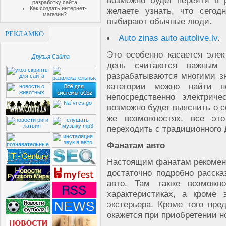
возможно будет перейти в 
разработку сайта
Как создать интернет-
желаете узнать, что сего
магазин?
выбирают обычные люди.
РЕКЛАМКО
Auto zinas auto autolive.lv
.
Это особенно касается элек
Друзья Сайта
день считаются важным 
разрабатываются многими з
категории можно найти 
непосредственно электрич
возможно будет выяснить о с
же возможностях, все это
переходить с традиционного 
Фанатам авто
Настоящим фанатам рекоменд
достаточно подробно расск
авто. Там также возможно
характеристиках, а кроме
экстерьера. Кроме того пре
окажется при приобретении н