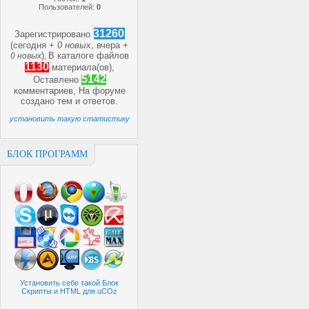
Пользователей:
0
31260
Зарегистрировано
(сегодня +
0 новых
, вчера +
)
В каталоге файлов
0 новых
,
1130
материала(ов),
5142
Оставлено
комментариев, На форуме
создано
тем и
ответов.
установить такую статистику
БЛОК ПРОГРАММ
Установить себе такой Блок
Скрипты и HTML для uCOz