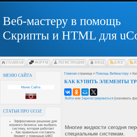
Веб-мастеру в помощь
Скрипты и HTML для uC
ГЛАВНАЯ
ФОРУМ
РЕГИСТРАЦИЯ
ВХОД
БЛОГ
R
Главная
страница »
Помощь Вебмастеру
» Ка
МЕНЮ САЙТА
КАК КУПИТЬ ЭЛЕМЕНТЫ Т
Меню Сайта
Войти
или
Зарегистрироваться
[скачивать фа
СТАТЬИ ПРО UCOZ
Эффективное решение для
игрового бизнеса: как выбрать
Многие жидкости сегодня пе
систему, которая работает
Как правильно составить
специальным системам.
бюджет с помощью ЦФО