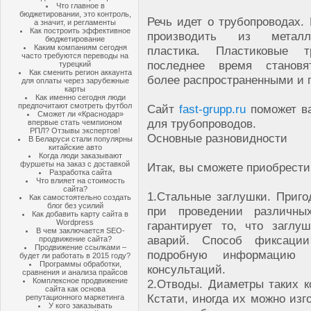
Что главное в
бюджетировании, это контроль,
Речь идет о трубопроводах.
а значит, и регламенты
Как построить эффективное
производить из метал
бюджетирование
Каким компаниям сегодня
пластика. Пластиковые 
часто требуются переводы на
последнее время становя
турецкий
Как сменить регион аккаунта
более распространенными и 
для оплаты через зарубежные
карты
Как именно сегодня люди
предпочитают смотреть футбол
Сайт
fast-grupp.ru
поможет в
Сможет ли «Краснодар»
для трубопроводов.
впервые стать чемпионом
РПЛ? Отзывы экспертов!
Основные разновидности
В Беларуси стали популярны
китайские авто
Когда люди заказывают
фуршеты на заказ с доставкой
Итак, вы сможете приобрест
Разработка сайта
Что влияет на стоимость
сайта?
1.
Стальные заглушки. Приго
Как самостоятельно создать
блог без усилий
при проведении различны
Как добавить карту сайта в
Wordpress
гарантирует то, что загл
В чем заключается SEO-
аварий. Способ фиксаци
продвижение сайта?
Продвижение ссылками –
подробную информацию 
будет ли работать в 2015 году?
Программы обработки,
консультаций.
сравнения и анализа прайсов
Комплексное продвижение
2.
Отводы. Диаметры таких к
сайта как основа
Кстати, иногда их можно изг
репутационного маркетинга
У кого заказывать